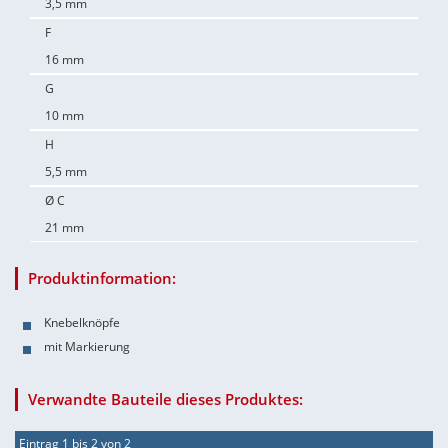
3,5 mm
F
16 mm
G
10 mm
H
5,5 mm
Ø C
21 mm
Produktinformation:
Knebelknöpfe
mit Markierung
Verwandte Bauteile dieses Produktes:
Eintrag 1 bis 2 von 2