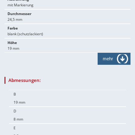
mit Markierung
Durchmesser
24,5 mm
Farbe
blank (schutzlackiert)
Höhe
19 mm
mehr
Abmessungen:
B
19 mm
D
8 mm
E