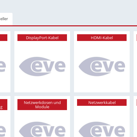
eller
DisplayPort-Kabel
HDMI-Kabel
Netzwerkdosen und
Netzwerkkabel
ug
Module