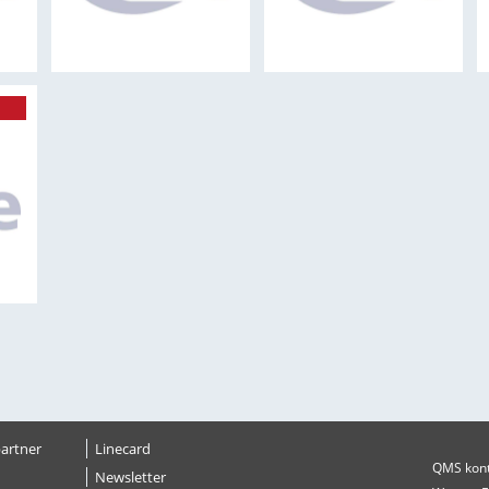
artner
Linecard
QMS kontr
Newsletter