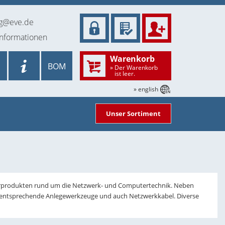
ng@eve.de
informationen
Warenkorb
BOM
» Der Warenkorb
ist leer.
» english
Unser Sortiment
hörprodukten rund um die Netzwerk- und Computertechnik. Neben
ie entsprechende Anlegewerkzeuge und auch Netzwerkkabel. Diverse