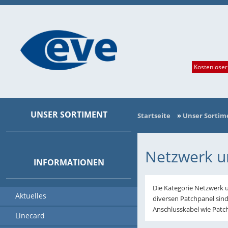
Kostenloser
UNSER SORTIMENT
Startseite
»
Unser Sortim
NEU IM PROGRAMM
KATEGORIEN
HERSTELLER
Netzwerk 
INFORMATIONEN
Die Kategorie Netzwerk 
Aktuelles
diversen Patchpanel sin
Anschlusskabel wie Patc
Linecard