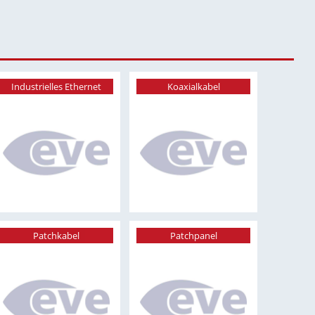
Industrielles Ethernet
Koaxialkabel
Patchkabel
Patchpanel