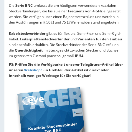
Die
Serie BNC
umfasst die am häufigsten verwendeten koaxialen
Steckverbindungen, die bis zu einer
Frequenz von 4 GHz
eingesetzt
werden. Sie verfügen über einen Bajonettverschluss und werden in
den Ausführungen mit 50 Ω und 75 Ω Wellenwiderstand angeboten.
Kabelsteckverbinder
gibt es für flexible, Semi-Flex- und Semi-Rigid-
Kabel.
Leiterplattensteckverbinder
und
Varianten für den Einbau
sind ebenfalls erhältlich. Die Steckverbinder der Serie BNC erfüllen
die
Querdichtigkeit
im Steckgesicht zwischen Stecker und Buchse
im gesteckten Zustand pauschal gemäß
IP 54
.
PS: Prüfen Sie die Verfügbarkeit unserer Telegärtner-Artikel über
unseren
Webshop!
Ein Großteil der Artikel ist direkt oder
innerhalb weniger Werktage für Sie verfügbar!