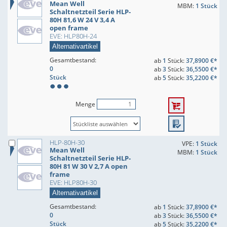
Mean Well
MBM:
1 Stück
Schaltnetzteil Serie HLP-
80H 81,6 W 24 V 3,4 A
open frame
EVE: HLP80H-24
Alternativartikel
Gesamtbestand:
ab
1
Stück:
37,8900 €*
0
ab
3
Stück:
36,5500 €*
Stück
ab
5
Stück:
35,2200 €*
Menge
HLP-80H-30
VPE:
1 Stück
Mean Well
MBM:
1 Stück
Schaltnetzteil Serie HLP-
80H 81 W 30 V 2,7 A open
frame
EVE: HLP80H-30
Alternativartikel
Gesamtbestand:
ab
1
Stück:
37,8900 €*
0
ab
3
Stück:
36,5500 €*
Stück
ab
5
Stück:
35,2200 €*