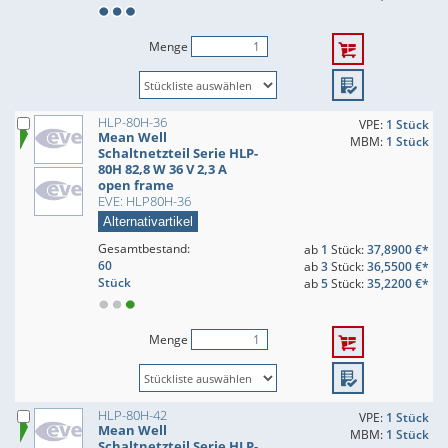
Menge
HLP-80H-36
VPE:
1 Stück
Mean Well
MBM:
1 Stück
Schaltnetzteil Serie HLP-
80H 82,8 W 36 V 2,3 A
open frame
EVE: HLP80H-36
Alternativartikel
Gesamtbestand:
ab
1
Stück:
37,8900 €*
60
ab
3
Stück:
36,5500 €*
Stück
ab
5
Stück:
35,2200 €*
Menge
HLP-80H-42
VPE:
1 Stück
Mean Well
MBM:
1 Stück
Schaltnetzteil Serie HLP-