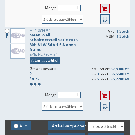
Menge
HLP-80H-54
VPE:
1 Stück
Mean Well
MBM:
1 Stück
Schaltnetzteil Serie HLP-
80H 81 W 54 V 1,5 A open
frame
EVE: HLP80H-54
Alternativartikel
Gesamtbestand:
ab
1
Stück:
37,8900 €*
0
ab
3
Stück:
36,5500 €*
Stück
ab
5
Stück:
35,2200 €*
Menge
Alle
Artikel vergleichen