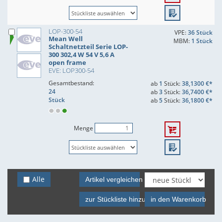
LOP-300-54
VPE:
36 Stück
Mean Well
MBM:
1 Stück
Schaltnetzteil Serie LOP-
300 302,4 W 54 V 5,6 A
open frame
EVE: LOP300-54
Gesamtbestand:
ab
1
Stück:
38,1300 €*
24
ab
3
Stück:
36,7400 €*
Stück
ab
5
Stück:
36,1800 €*
Menge
Alle
Artikel vergleichen
zur Stückliste hinzufügen
in den Warenkorb