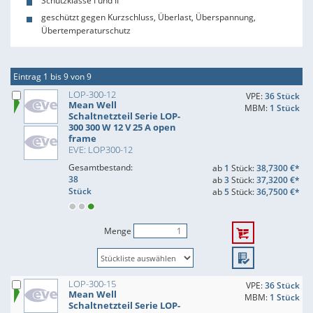
Schutzklasse I und II
geschützt gegen Kurzschluss, Überlast, Überspannung,
Übertemperaturschutz
Eintrag 1 bis 9 von 9
LOP-300-12
VPE:
36 Stück
Mean Well
MBM:
1 Stück
Schaltnetzteil Serie LOP-
300 300 W 12 V 25 A open
frame
EVE: LOP300-12
Gesamtbestand:
ab
1
Stück:
38,7300 €*
38
ab
3
Stück:
37,3200 €*
Stück
ab
5
Stück:
36,7500 €*
Menge
LOP-300-15
VPE:
36 Stück
Mean Well
MBM:
1 Stück
Schaltnetzteil Serie LOP-