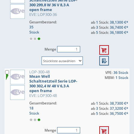
Schaltnetzteil Serie LOP-
300 299,8 W 36 V 8,3 A
open frame
EVE: LOP300-36
Gesamtbestand:
ab
1
Stück:
38,1300 €*
35
ab
3
Stück:
36,7400 €*
Stück
ab
5
Stück:
36,1800 €*
Menge
LOP-300-48
VPE:
36 Stück
Mean Well
MBM:
1 Stück
Schaltnetzteil Serie LOP-
300 302,4 W 48 V 6,3 A
open frame
EVE: LOP300-48
Gesamtbestand:
ab
1
Stück:
38,7300 €*
18
ab
3
Stück:
37,3200 €*
Stück
ab
5
Stück:
36,7500 €*
Menge