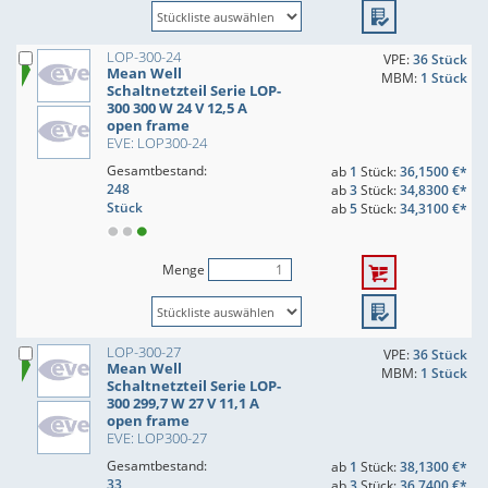
LOP-300-24
VPE:
36 Stück
Mean Well
MBM:
1 Stück
Schaltnetzteil Serie LOP-
300 300 W 24 V 12,5 A
open frame
EVE: LOP300-24
Gesamtbestand:
ab
1
Stück:
36,1500 €*
248
ab
3
Stück:
34,8300 €*
Stück
ab
5
Stück:
34,3100 €*
Menge
LOP-300-27
VPE:
36 Stück
Mean Well
MBM:
1 Stück
Schaltnetzteil Serie LOP-
300 299,7 W 27 V 11,1 A
open frame
EVE: LOP300-27
Gesamtbestand:
ab
1
Stück:
38,1300 €*
33
ab
3
Stück:
36,7400 €*