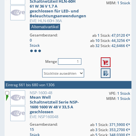
Schaltnetzteil HLN-60H
MBM:
1 Stück
61 W 36 V 1,7 A
geschlossen für LED- und
Beleuchtungsanwendungen
EVE: HLN-60H-36A
Alternativartikel
Gesamtbestand:
ab
1
Stück:
47,0120 €*
0
ab
10
Stück:
44,3256 €*
Stück
ab
32
Stück:
42,6466 €*
Menge
Eintrag 661 bis 680 von 1306
NSP-1600-48
VPE:
1 Stück
Mean Well
MBM:
1 Stück
Schaltnetzteil Serie NSP-
1600 1600 W 48 V 33,5 A
geschlossen
EVE: NSP160048
Gesamtbestand:
ab
1
Stück:
371,5900 €*
15
ab
3
Stück:
353,2700 €*
Stück
ab
5
Stück:
348,0300 €*