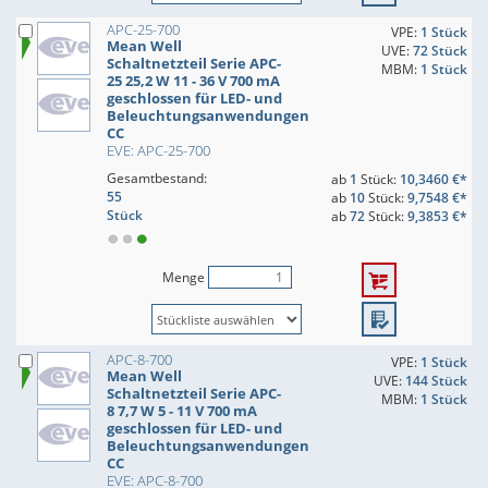
APC-25-700
VPE:
1 Stück
Mean Well
UVE:
72 Stück
Schaltnetzteil Serie APC-
MBM:
1 Stück
25 25,2 W 11 - 36 V 700 mA
geschlossen für LED- und
Beleuchtungsanwendungen
CC
EVE: APC-25-700
Gesamtbestand:
ab
1
Stück:
10,3460 €*
55
ab
10
Stück:
9,7548 €*
Stück
ab
72
Stück:
9,3853 €*
Menge
APC-8-700
VPE:
1 Stück
Mean Well
UVE:
144 Stück
Schaltnetzteil Serie APC-
MBM:
1 Stück
8 7,7 W 5 - 11 V 700 mA
geschlossen für LED- und
Beleuchtungsanwendungen
CC
EVE: APC-8-700