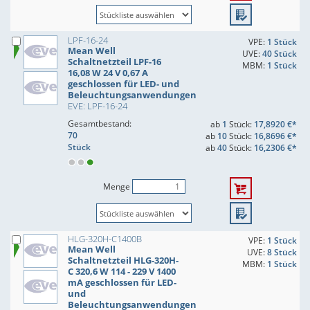
LPF-16-24
VPE:
1 Stück
Mean Well
UVE:
40 Stück
Schaltnetzteil LPF-16
MBM:
1 Stück
16,08 W 24 V 0,67 A
geschlossen für LED- und
Beleuchtungsanwendungen
EVE: LPF-16-24
Gesamtbestand:
ab
1
Stück:
17,8920 €*
70
ab
10
Stück:
16,8696 €*
Stück
ab
40
Stück:
16,2306 €*
Menge
HLG-320H-C1400B
VPE:
1 Stück
Mean Well
UVE:
8 Stück
Schaltnetzteil HLG-320H-
MBM:
1 Stück
C 320,6 W 114 - 229 V 1400
mA geschlossen für LED-
und
Beleuchtungsanwendungen