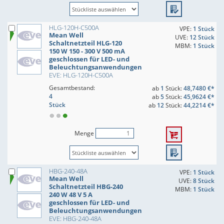
HLG-120H-C500A
VPE:
1 Stück
Mean Well
UVE:
12 Stück
Schaltnetzteil HLG-120
MBM:
1 Stück
150 W 150 - 300 V 500 mA
geschlossen für LED- und
Beleuchtungsanwendungen
EVE: HLG-120H-C500A
Gesamtbestand:
ab
1
Stück:
48,7480 €*
4
ab
5
Stück:
45,9624 €*
Stück
ab
12
Stück:
44,2214 €*
Menge
HBG-240-48A
VPE:
1 Stück
Mean Well
UVE:
8 Stück
Schaltnetzteil HBG-240
MBM:
1 Stück
240 W 48 V 5 A
geschlossen für LED- und
Beleuchtungsanwendungen
EVE: HBG-240-48A