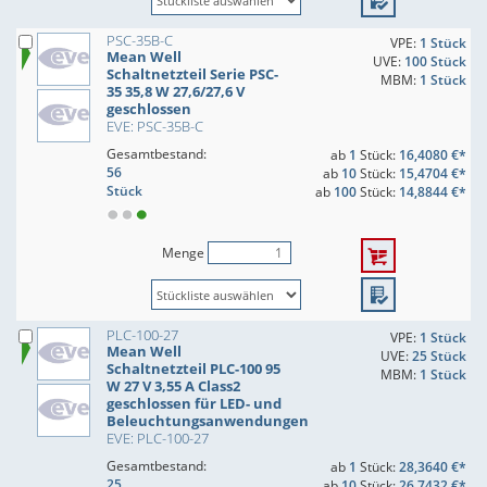
PSC-35B-C
VPE:
1 Stück
Mean Well
UVE:
100 Stück
Schaltnetzteil Serie PSC-
MBM:
1 Stück
35 35,8 W 27,6/27,6 V
geschlossen
EVE: PSC-35B-C
Gesamtbestand:
ab
1
Stück:
16,4080 €*
56
ab
10
Stück:
15,4704 €*
Stück
ab
100
Stück:
14,8844 €*
Menge
PLC-100-27
VPE:
1 Stück
Mean Well
UVE:
25 Stück
Schaltnetzteil PLC-100 95
MBM:
1 Stück
W 27 V 3,55 A Class2
geschlossen für LED- und
Beleuchtungsanwendungen
EVE: PLC-100-27
Gesamtbestand:
ab
1
Stück:
28,3640 €*
25
ab
10
Stück:
26,7432 €*