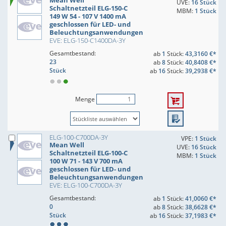
Mean Well
UVE:
16 Stück
Schaltnetzteil ELG-150-C
MBM:
1 Stück
149 W 54 - 107 V 1400 mA
geschlossen für LED- und
Beleuchtungsanwendungen
EVE: ELG-150-C1400DA-3Y
Gesamtbestand:
ab
1
Stück:
43,3160 €*
23
ab
8
Stück:
40,8408 €*
Stück
ab
16
Stück:
39,2938 €*
Menge
ELG-100-C700DA-3Y
VPE:
1 Stück
Mean Well
UVE:
16 Stück
Schaltnetzteil ELG-100-C
MBM:
1 Stück
100 W 71 - 143 V 700 mA
geschlossen für LED- und
Beleuchtungsanwendungen
EVE: ELG-100-C700DA-3Y
Gesamtbestand:
ab
1
Stück:
41,0060 €*
0
ab
8
Stück:
38,6628 €*
Stück
ab
16
Stück:
37,1983 €*