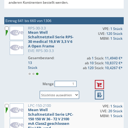
anderen Kontinenten bestellt werden.
Eintrag 641 bis 660 von 1306
RPS-30-3.3
VPE:
1 Stück
Mean Well
UVE:
120 Stück
Schaltnetzteil Serie RPS-
MBM:
1 Stück
30 medical 19,8 W 3,3 V 6
A Open Frame
EVE: RPS-30-3.3
Gesamtbestand:
ab
1
Stück:
11,4940 €*
13
ab
10
Stück:
10,8372 €*
Stück
ab
120
Stück:
10,4267 €*
Menge
LPC-150-2100
VPE:
1 Stück
Mean Well
UVE:
20 Stück
Schaltnetzteil Serie LPC-
MBM:
1 Stück
150 150 W 36 - 72 V 2100
mA Class2 geschlossen