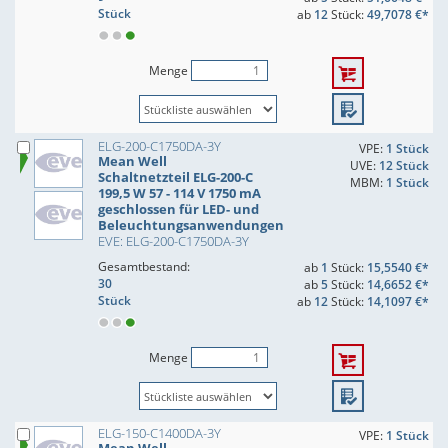
Stück
ab
12
Stück:
49,7078 €*
Menge
ELG-200-C1750DA-3Y
VPE:
1 Stück
Mean Well
UVE:
12 Stück
Schaltnetzteil ELG-200-C
MBM:
1 Stück
199,5 W 57 - 114 V 1750 mA
geschlossen für LED- und
Beleuchtungsanwendungen
EVE: ELG-200-C1750DA-3Y
Gesamtbestand:
ab
1
Stück:
15,5540 €*
30
ab
5
Stück:
14,6652 €*
Stück
ab
12
Stück:
14,1097 €*
Menge
ELG-150-C1400DA-3Y
VPE:
1 Stück