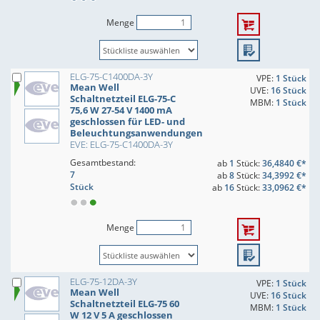
Menge
ELG-75-C1400DA-3Y
VPE:
1 Stück
Mean Well
UVE:
16 Stück
Schaltnetzteil ELG-75-C
MBM:
1 Stück
75,6 W 27-54 V 1400 mA
geschlossen für LED- und
Beleuchtungsanwendungen
EVE: ELG-75-C1400DA-3Y
Gesamtbestand:
ab
1
Stück:
36,4840 €*
7
ab
8
Stück:
34,3992 €*
Stück
ab
16
Stück:
33,0962 €*
Menge
ELG-75-12DA-3Y
VPE:
1 Stück
Mean Well
UVE:
16 Stück
Schaltnetzteil ELG-75 60
MBM:
1 Stück
W 12 V 5 A geschlossen