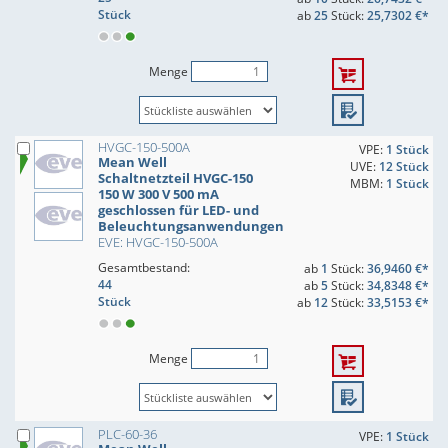
Stück
ab
25
Stück:
25,7302 €*
Menge
HVGC-150-500A
VPE:
1 Stück
Mean Well
UVE:
12 Stück
Schaltnetzteil HVGC-150
MBM:
1 Stück
150 W 300 V 500 mA
geschlossen für LED- und
Beleuchtungsanwendungen
EVE: HVGC-150-500A
Gesamtbestand:
ab
1
Stück:
36,9460 €*
44
ab
5
Stück:
34,8348 €*
Stück
ab
12
Stück:
33,5153 €*
Menge
PLC-60-36
VPE:
1 Stück