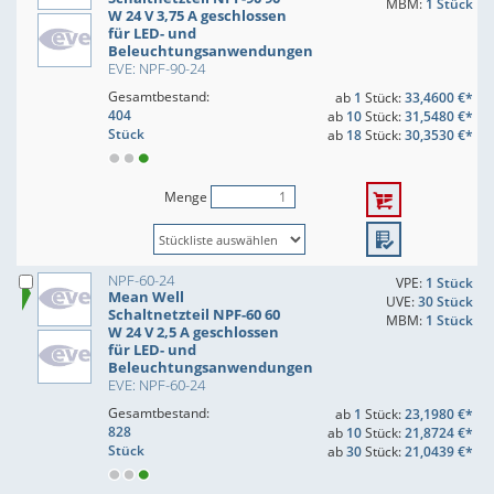
MBM:
1 Stück
W 24 V 3,75 A geschlossen
für LED- und
Beleuchtungsanwendungen
EVE: NPF-90-24
Gesamtbestand:
ab
1
Stück:
33,4600 €*
404
ab
10
Stück:
31,5480 €*
Stück
ab
18
Stück:
30,3530 €*
Menge
NPF-60-24
VPE:
1 Stück
Mean Well
UVE:
30 Stück
Schaltnetzteil NPF-60 60
MBM:
1 Stück
W 24 V 2,5 A geschlossen
für LED- und
Beleuchtungsanwendungen
EVE: NPF-60-24
Gesamtbestand:
ab
1
Stück:
23,1980 €*
828
ab
10
Stück:
21,8724 €*
Stück
ab
30
Stück:
21,0439 €*