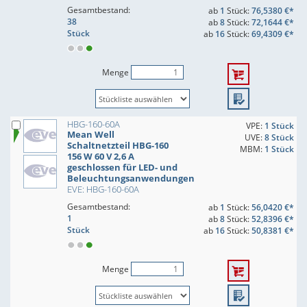
Gesamtbestand:
ab
1
Stück:
76,5380 €*
38
ab
8
Stück:
72,1644 €*
Stück
ab
16
Stück:
69,4309 €*
Menge
HBG-160-60A
VPE:
1 Stück
Mean Well
UVE:
8 Stück
Schaltnetzteil HBG-160
MBM:
1 Stück
156 W 60 V 2,6 A
geschlossen für LED- und
Beleuchtungsanwendungen
EVE: HBG-160-60A
Gesamtbestand:
ab
1
Stück:
56,0420 €*
1
ab
8
Stück:
52,8396 €*
Stück
ab
16
Stück:
50,8381 €*
Menge