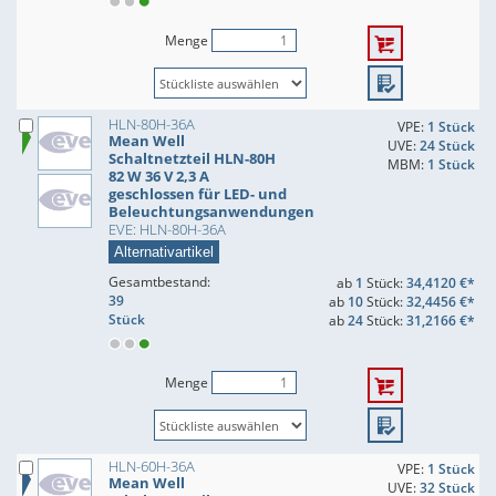
Menge
HLN-80H-36A
VPE:
1 Stück
Mean Well
UVE:
24 Stück
Schaltnetzteil HLN-80H
MBM:
1 Stück
82 W 36 V 2,3 A
geschlossen für LED- und
Beleuchtungsanwendungen
EVE: HLN-80H-36A
Alternativartikel
Gesamtbestand:
ab
1
Stück:
34,4120 €*
39
ab
10
Stück:
32,4456 €*
Stück
ab
24
Stück:
31,2166 €*
Menge
HLN-60H-36A
VPE:
1 Stück
Mean Well
UVE:
32 Stück