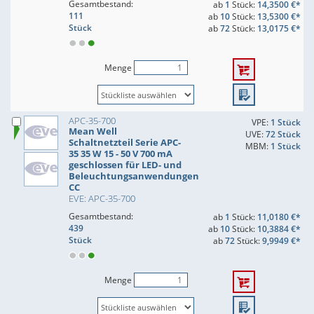
Gesamtbestand:
ab
1
Stück:
14,3500 €*
111
ab
10
Stück:
13,5300 €*
Stück
ab
72
Stück:
13,0175 €*
Menge
APC-35-700
VPE:
1 Stück
Mean Well
UVE:
72 Stück
Schaltnetzteil Serie APC-
MBM:
1 Stück
35 35 W 15 - 50 V 700 mA
geschlossen für LED- und
Beleuchtungsanwendungen
CC
EVE: APC-35-700
Gesamtbestand:
ab
1
Stück:
11,0180 €*
439
ab
10
Stück:
10,3884 €*
Stück
ab
72
Stück:
9,9949 €*
Menge