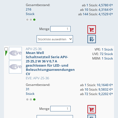
Gesamtbestand:
ab
1
Stück:
4,5780 €*
216
ab
10
Stück:
4,3164 €*
Stück
ab
144
Stück:
4,1529 €*
Menge
APV-25-36
VPE:
1 Stück
Mean Well
UVE:
72 Stück
Schaltnetzteil Serie APV-
MBM:
1 Stück
25 25,2 W 36 V 0,7 A
geschlossen für LED- und
Beleuchtungsanwendungen
CV
EVE: APV-25-36
Gesamtbestand:
ab
1
Stück:
10,1640 €*
31
ab
10
Stück:
9,5832 €*
Stück
ab
72
Stück:
9,2202 €*
Menge