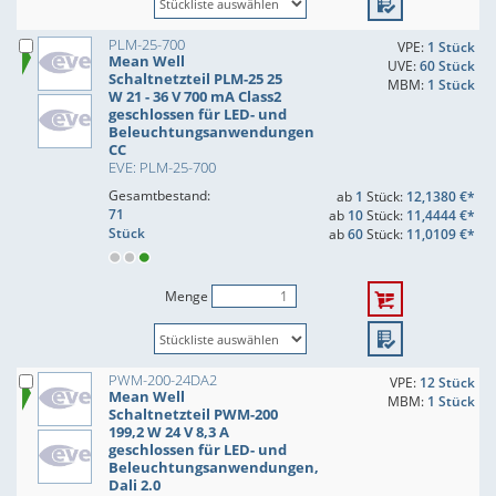
PLM-25-700
VPE:
1 Stück
Mean Well
UVE:
60 Stück
Schaltnetzteil PLM-25 25
MBM:
1 Stück
W 21 - 36 V 700 mA Class2
geschlossen für LED- und
Beleuchtungsanwendungen
CC
EVE: PLM-25-700
Gesamtbestand:
ab
1
Stück:
12,1380 €*
71
ab
10
Stück:
11,4444 €*
Stück
ab
60
Stück:
11,0109 €*
Menge
PWM-200-24DA2
VPE:
12 Stück
Mean Well
MBM:
1 Stück
Schaltnetzteil PWM-200
199,2 W 24 V 8,3 A
geschlossen für LED- und
Beleuchtungsanwendungen,
Dali 2.0