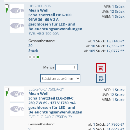
HBG-100-60A
VPE:
1 Stück
Mean Well
UVE:
12 Stück
Schaltnetzteil HBG-100
MBM:
1 Stück
96 W 36 - 60 V 2 A
geschlossen für LED- und
Beleuchtungsanwendungen
EVE: HBG-100-60A
Gesamtbestand:
ab
1
Stück:
13,3140 €*
30
ab
10
Stück:
12,5532 €*
Stück
ab
105
Stück:
12,0777 €*
Menge
ELG-240-C1750DA-3Y
VPE:
1 Stück
Mean Well
UVE:
12 Stück
Schaltnetzteil ELG-240-C
MBM:
1 Stück
239,7 W 69 - 137 V 1750 mA
geschlossen für LED- und
Beleuchtungsanwendungen
EVE: ELG-240-C1750DA-3Y
Gesamtbestand:
ab
1
Stück:
54,7960 €*
9
ab
5
Stück:
51,6648 €*