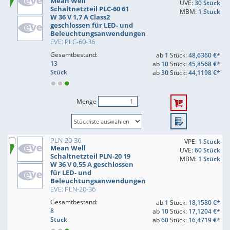
Mean Well
UVE:
30 Stück
Schaltnetzteil PLC-60 61
MBM:
1 Stück
W 36 V 1,7 A Class2
geschlossen für LED- und
Beleuchtungsanwendungen
EVE: PLC-60-36
Gesamtbestand:
ab
1
Stück:
48,6360 €*
13
ab
10
Stück:
45,8568 €*
Stück
ab
30
Stück:
44,1198 €*
Menge
PLN-20-36
VPE:
1 Stück
Mean Well
UVE:
60 Stück
Schaltnetzteil PLN-20 19
MBM:
1 Stück
W 36 V 0,55 A geschlossen
für LED- und
Beleuchtungsanwendungen
EVE: PLN-20-36
Gesamtbestand:
ab
1
Stück:
18,1580 €*
8
ab
10
Stück:
17,1204 €*
Stück
ab
60
Stück:
16,4719 €*