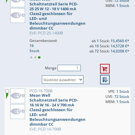
UVE:
72 Stück
Schaltnetzteil Serie PCD-
MBM:
1 Stück
25 25 W 12 - 18 V 1400 mA
Class2 geschlossen für
LED- und
Beleuchtungsanwendungen
dimmbar CC
EVE: PCD-25-1400B
Gesamtbestand:
ab
1
Stück:
15,4560 €*
16
ab
10
Stück:
14,5728 €*
Stück
ab
72
Stück:
14,0208 €*
Menge
PCD-16-700B
VPE:
1 Stück
Mean Well
UVE:
72 Stück
Schaltnetzteil Serie PCD-
MBM:
1 Stück
16 16 W 16 - 24 V 700 mA
Class2 geschlossen für
LED- und
Beleuchtungsanwendungen
dimmbar CC
EVE: PCD-16-700B