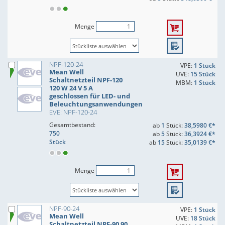
Menge
NPF-120-24
VPE:
1 Stück
Mean Well
UVE:
15 Stück
Schaltnetzteil NPF-120
MBM:
1 Stück
120 W 24 V 5 A
geschlossen für LED- und
Beleuchtungsanwendungen
EVE: NPF-120-24
Gesamtbestand:
ab
1
Stück:
38,5980 €*
750
ab
5
Stück:
36,3924 €*
Stück
ab
15
Stück:
35,0139 €*
Menge
NPF-90-24
VPE:
1 Stück
Mean Well
UVE:
18 Stück
Schaltnetzteil NPF-90 90