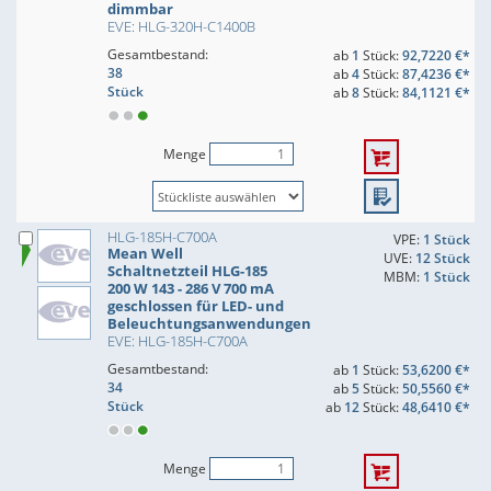
dimmbar
EVE: HLG-320H-C1400B
Gesamtbestand:
ab
1
Stück:
92,7220 €*
38
ab
4
Stück:
87,4236 €*
Stück
ab
8
Stück:
84,1121 €*
Menge
HLG-185H-C700A
VPE:
1 Stück
Mean Well
UVE:
12 Stück
Schaltnetzteil HLG-185
MBM:
1 Stück
200 W 143 - 286 V 700 mA
geschlossen für LED- und
Beleuchtungsanwendungen
EVE: HLG-185H-C700A
Gesamtbestand:
ab
1
Stück:
53,6200 €*
34
ab
5
Stück:
50,5560 €*
Stück
ab
12
Stück:
48,6410 €*
Menge