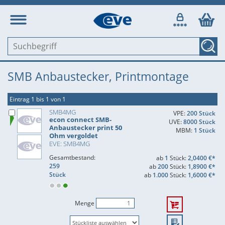
SMB Anbaustecker, Printmontage
Eintrag 1 bis 1 von 1
SMB4MG
VPE:
200 Stück
econ connect SMB-
UVE:
8000 Stück
Anbaustecker print 50
MBM:
1 Stück
Ohm vergoldet
EVE: SMB4MG
Gesamtbestand:
ab
1
Stück:
2,0400 €*
259
ab
200
Stück:
1,8900 €*
Stück
ab
1.000
Stück:
1,6000 €*
Menge