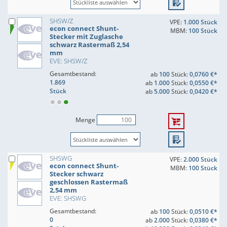
SHSW/Z
VPE:
1.000 Stück
econ connect Shunt-
MBM:
100 Stück
Stecker mit Zuglasche
schwarz Rastermaß 2,54
mm
EVE: SHSW/Z
Gesamtbestand:
ab
100
Stück:
0,0760 €*
1.869
ab
1.000
Stück:
0,0550 €*
Stück
ab
5.000
Stück:
0,0420 €*
Menge
SHSWG
VPE:
2.000 Stück
econ connect Shunt-
MBM:
100 Stück
Stecker schwarz
geschlossen Rastermaß
2,54 mm
EVE: SHSWG
Gesamtbestand:
ab
100
Stück:
0,0510 €*
0
ab
2.000
Stück:
0,0380 €*