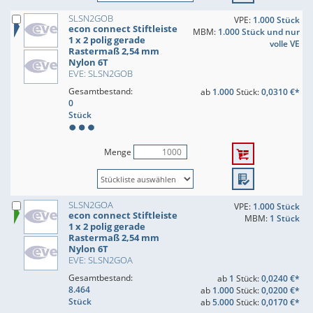
SLSN2GOB
VPE:
1.000 Stück
econ connect Stiftleiste
MBM:
1.000 Stück und nur
1 x 2 polig gerade
volle VE
Rastermaß 2,54 mm
Nylon 6T
EVE: SLSN2GOB
Gesamtbestand:
ab
1.000
Stück:
0,0310 €*
0
Stück
Menge
SLSN2GOA
VPE:
1.000 Stück
econ connect Stiftleiste
MBM:
1 Stück
1 x 2 polig gerade
Rastermaß 2,54 mm
Nylon 6T
EVE: SLSN2GOA
Gesamtbestand:
ab
1
Stück:
0,0240 €*
8.464
ab
1.000
Stück:
0,0200 €*
Stück
ab
5.000
Stück:
0,0170 €*