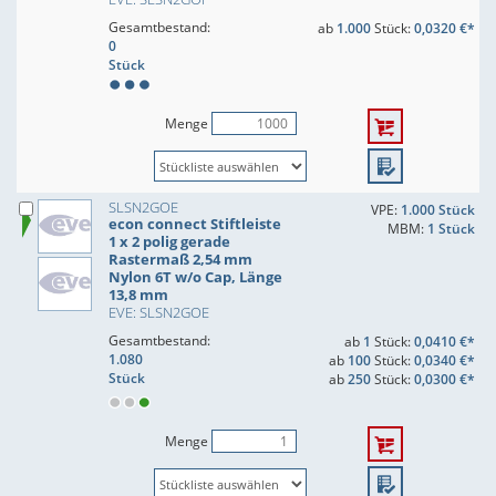
Gesamtbestand:
ab
1.000
Stück:
0,0320 €*
0
Stück
Menge
SLSN2GOE
VPE:
1.000 Stück
econ connect Stiftleiste
MBM:
1 Stück
1 x 2 polig gerade
Rastermaß 2,54 mm
Nylon 6T w/o Cap, Länge
13,8 mm
EVE: SLSN2GOE
Gesamtbestand:
ab
1
Stück:
0,0410 €*
1.080
ab
100
Stück:
0,0340 €*
Stück
ab
250
Stück:
0,0300 €*
Menge