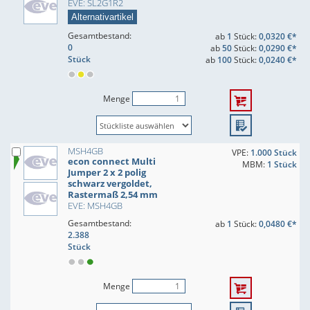
EVE: SL2G1R2
Alternativartikel
Gesamtbestand:
ab
1
Stück:
0,0320 €*
0
ab
50
Stück:
0,0290 €*
Stück
ab
100
Stück:
0,0240 €*
Menge
MSH4GB
VPE:
1.000 Stück
econ connect Multi
MBM:
1 Stück
Jumper 2 x 2 polig
schwarz vergoldet,
Rastermaß 2,54 mm
EVE: MSH4GB
Gesamtbestand:
ab
1
Stück:
0,0480 €*
2.388
Stück
Menge