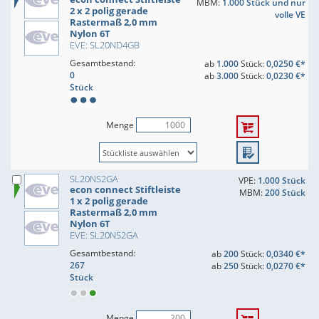
MBM:
1.000 Stück und nur
2 x 2 polig gerade
volle VE
Rastermaß 2,0 mm
Nylon 6T
EVE: SL20ND4GB
Gesamtbestand:
ab
1.000
Stück:
0,0250 €*
0
ab
3.000
Stück:
0,0230 €*
Stück
Menge
SL20NS2GA
VPE:
1.000 Stück
econ connect Stiftleiste
MBM:
200 Stück
1 x 2 polig gerade
Rastermaß 2,0 mm
Nylon 6T
EVE: SL20NS2GA
Gesamtbestand:
ab
200
Stück:
0,0340 €*
267
ab
250
Stück:
0,0270 €*
Stück
Menge