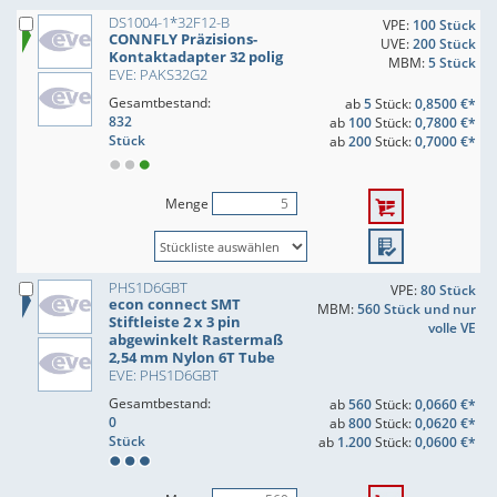
DS1004-1*32F12-B
VPE:
100 Stück
CONNFLY Präzisions-
UVE:
200 Stück
Kontaktadapter 32 polig
MBM:
5 Stück
EVE: PAKS32G2
Gesamtbestand:
ab
5
Stück:
0,8500 €*
832
ab
100
Stück:
0,7800 €*
Stück
ab
200
Stück:
0,7000 €*
Menge
PHS1D6GBT
VPE:
80 Stück
econ connect SMT
MBM:
560 Stück und nur
Stiftleiste 2 x 3 pin
volle VE
abgewinkelt Rastermaß
2,54 mm Nylon 6T Tube
EVE: PHS1D6GBT
Gesamtbestand:
ab
560
Stück:
0,0660 €*
0
ab
800
Stück:
0,0620 €*
Stück
ab
1.200
Stück:
0,0600 €*