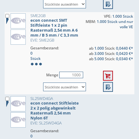
SME2GB
VPE:
1.000 Stück
econ connect SMT
MBM:
1.000 Stück und nur
Stiftleiste 1 x 2 pin
volle VE
Rastermaß 2,54 mm A 6
mm / B 5 mm / C 3,3 mm
EVE: SME2GB
Gesamtbestand:
ab
1.000
Stück:
0,0440 €*
0
ab
3.000
Stück:
0,0420 €*
Stück
ab
5.000
Stück:
0,0340 €*
Menge
SL25WD4GA
econ connect Stiftleiste
2 x 2 polig abgewinkelt
Rastermaß 2,54 mm
Nylon 6T
EVE: SL25WD4GA
Gesamtbestand:
0