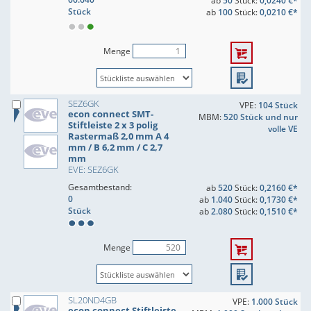
ab
50
Stück:
0,0240 €*
Stück
ab
100
Stück:
0,0210 €*
Menge
SEZ6GK
VPE:
104 Stück
econ connect SMT-
MBM:
520 Stück und nur
Stiftleiste 2 x 3 polig
volle VE
Rastermaß 2,0 mm A 4
mm / B 6,2 mm / C 2,7
mm
EVE: SEZ6GK
Gesamtbestand:
ab
520
Stück:
0,2160 €*
0
ab
1.040
Stück:
0,1730 €*
Stück
ab
2.080
Stück:
0,1510 €*
Menge
SL20ND4GB
VPE:
1.000 Stück
econ connect Stiftleiste