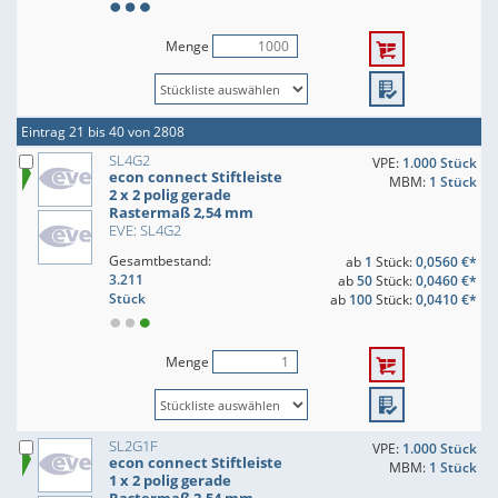
Menge
Eintrag 21 bis 40 von 2808
SL4G2
VPE:
1.000 Stück
econ connect Stiftleiste
MBM:
1 Stück
2 x 2 polig gerade
Rastermaß 2,54 mm
EVE: SL4G2
Gesamtbestand:
ab
1
Stück:
0,0560 €*
3.211
ab
50
Stück:
0,0460 €*
Stück
ab
100
Stück:
0,0410 €*
Menge
SL2G1F
VPE:
1.000 Stück
econ connect Stiftleiste
MBM:
1 Stück
1 x 2 polig gerade