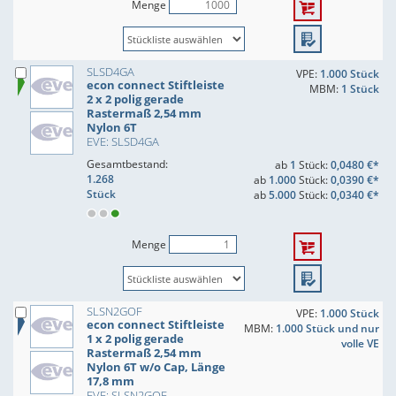
Menge
SLSD4GA
VPE:
1.000 Stück
econ connect Stiftleiste
MBM:
1 Stück
2 x 2 polig gerade
Rastermaß 2,54 mm
Nylon 6T
EVE: SLSD4GA
Gesamtbestand:
ab
1
Stück:
0,0480 €*
1.268
ab
1.000
Stück:
0,0390 €*
Stück
ab
5.000
Stück:
0,0340 €*
Menge
SLSN2GOF
VPE:
1.000 Stück
econ connect Stiftleiste
MBM:
1.000 Stück und nur
1 x 2 polig gerade
volle VE
Rastermaß 2,54 mm
Nylon 6T w/o Cap, Länge
17,8 mm
EVE: SLSN2GOF