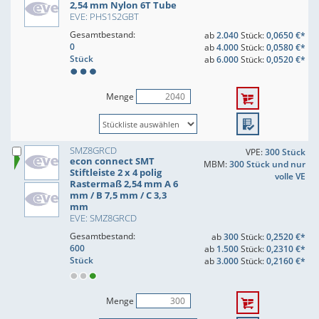
2,54 mm Nylon 6T Tube
EVE: PHS1S2GBT
Gesamtbestand:
ab
2.040
Stück:
0,0650 €*
0
ab
4.000
Stück:
0,0580 €*
Stück
ab
6.000
Stück:
0,0520 €*
Menge
SMZ8GRCD
VPE:
300 Stück
econ connect SMT
MBM:
300 Stück und nur
Stiftleiste 2 x 4 polig
volle VE
Rastermaß 2,54 mm A 6
mm / B 7,5 mm / C 3,3
mm
EVE: SMZ8GRCD
Gesamtbestand:
ab
300
Stück:
0,2520 €*
600
ab
1.500
Stück:
0,2310 €*
Stück
ab
3.000
Stück:
0,2160 €*
Menge