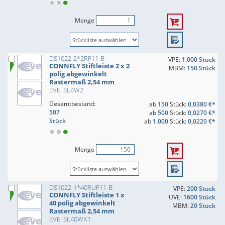
Menge
DS1022-2*2RF11-B
VPE:
1.000 Stück
CONNFLY Stiftleiste 2 x 2
MBM:
150 Stück
polig abgewinkelt
Rastermaß 2,54 mm
EVE: SL4W2
Gesamtbestand:
ab
150
Stück:
0,0380 €*
507
ab
500
Stück:
0,0270 €*
Stück
ab
1.000
Stück:
0,0220 €*
Menge
DS1022-1*40RUF11-B
VPE:
200 Stück
CONNFLY Stiftleiste 1 x
UVE:
1600 Stück
40 polig abgewinkelt
MBM:
20 Stück
Rastermaß 2,54 mm
EVE: SL40WK1