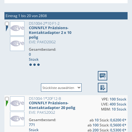
Eintrag 1 bis 20 von 2808
DS1004-2*10 F1-2
CONNFLY Präzisions-
Kontaktadapter 2 x 10
polig
EVE: PAKD20G2
Gesamtbestand:
0
Stück
DS1004-1*20F12-B
VPE:
100 Stück
CONNFLY Präzisions-
UVE:
400 Stück
Kontaktadapter 20 polig
MBM:
10 Stück
EVE: PAKS20G2
Gesamtbestand:
ab
10
Stück:
0,6200 €*
771
ab
100
Stück:
0,5600 €*
Stück
ab
200
Stück:
0,5300 €*