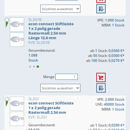
SL2G1B
VPE:
1.000 Stück
econ connect Stiftleiste
MBM:
1 Stück
1 x 2 polig gerade
Rastermaß 2,54 mm
Länge 12,6 mm
EVE: SL2G1B
Gesamtbestand:
ab
1
Stück:
0,0360 €*
1.088
ab
50
Stück:
0,0300 €*
Stück
ab
100
Stück:
0,0270 €*
Menge
SL2G1
VPE:
2.000 Stück
econ connect Stiftleiste
UVE:
40000 Stück
1 x 2 polig gerade
MBM:
1 Stück
Rastermaß 2,54 mm
EVE: SL2G1
Gesamtbestand:
ab
1
Stück:
0,0290 €*
66.640