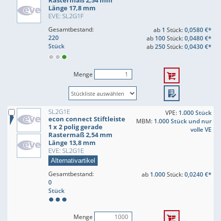
Rastermaß 2,54 mm
Länge 17,8 mm
EVE: SL2G1F
Gesamtbestand:
ab
1
Stück:
0,0580 €*
220
ab
100
Stück:
0,0480 €*
Stück
ab
250
Stück:
0,0430 €*
Menge
SL2G1E
VPE:
1.000 Stück
econ connect Stiftleiste
MBM:
1.000 Stück und nur
1 x 2 polig gerade
volle VE
Rastermaß 2,54 mm
Länge 13,8 mm
EVE: SL2G1E
Alternativartikel
Gesamtbestand:
ab
1.000
Stück:
0,0240 €*
0
Stück
Menge