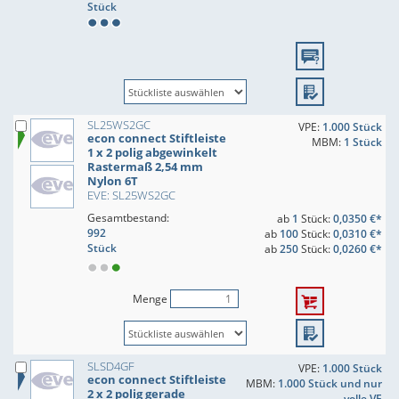
Stück
SL25WS2GC
VPE:
1.000 Stück
econ connect Stiftleiste
MBM:
1 Stück
1 x 2 polig abgewinkelt
Rastermaß 2,54 mm
Nylon 6T
EVE: SL25WS2GC
Gesamtbestand:
ab
1
Stück:
0,0350 €*
992
ab
100
Stück:
0,0310 €*
Stück
ab
250
Stück:
0,0260 €*
Menge
SLSD4GF
VPE:
1.000 Stück
econ connect Stiftleiste
MBM:
1.000 Stück und nur
2 x 2 polig gerade
volle VE