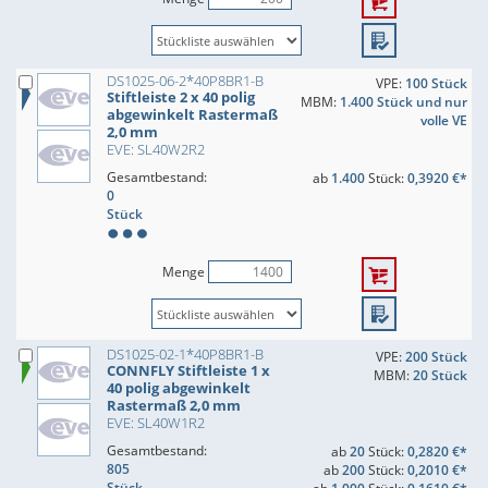
DS1025-06-2*40P8BR1-B
VPE:
100 Stück
Stiftleiste 2 x 40 polig
MBM:
1.400 Stück und nur
abgewinkelt Rastermaß
volle VE
2,0 mm
EVE: SL40W2R2
Gesamtbestand:
ab
1.400
Stück:
0,3920 €*
0
Stück
Menge
DS1025-02-1*40P8BR1-B
VPE:
200 Stück
CONNFLY Stiftleiste 1 x
MBM:
20 Stück
40 polig abgewinkelt
Rastermaß 2,0 mm
EVE: SL40W1R2
Gesamtbestand:
ab
20
Stück:
0,2820 €*
805
ab
200
Stück:
0,2010 €*
Stück