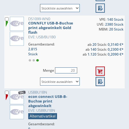
DS1099-WN0
VPE:
140 Stück
CONNFLY USB-B-Buchse
UVE:
2380 Stück
print abgewinkelt Gold
MBM:
20 Stück
flash
EVE: USB/BU1B0
Gesamtbestand:
ab
20
Stück:
0,3140 €*
2.815
ab
140
Stück:
0,2300 €*
Stück
ab
1.120
Stück:
0,2090 €*
Menge
USBBU1BN
econ connect USB-B-
Buchse print
abgewinkelt
EVE: USBBU1BN
Alternativartikel
Gesamtbestand:
0