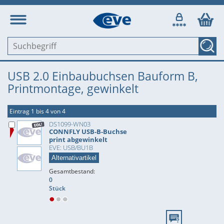
USB 2.0 Einbaubuchsen Bauform B,
Printmontage, gewinkelt
Eintrag 1 bis 4 von 4
DS1099-WN03
CONNFLY USB-B-Buchse
print abgewinkelt
EVE: USB/BU1B
Alternativartikel
Gesamtbestand:
0
Stück