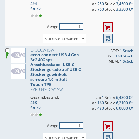
494
ab
250
Stück:
3,4500 €*
Stück
ab
750
Stück:
3,3300 €*
Menge
U43CCW1SW
VPE:
1 Stück
econ connect USB 4 Gen
UVE:
160 Stück
3x2 40Gbps
MBM:
1 Stück
Anschlusskabel USB C
Stecker gerade auf USB C
Stecker gewinkelt
schwarz 1,0 m Soft-
Touch TPE
EVE: U43CCW1SW
Gesamtbestand:
ab
1
Stück:
6,4300 €*
468
ab
160
Stück:
6,2100 €*
Stück
ab
480
Stück:
6,0000 €*
Menge