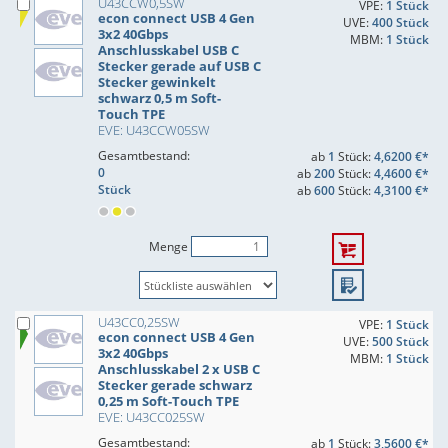
U43CCW0,5SW
VPE:
1 Stück
econ connect USB 4 Gen
UVE:
400 Stück
3x2 40Gbps
MBM:
1 Stück
Anschlusskabel USB C
Stecker gerade auf USB C
Stecker gewinkelt
schwarz 0,5 m Soft-
Touch TPE
EVE: U43CCW05SW
Gesamtbestand:
ab
1
Stück:
4,6200 €*
0
ab
200
Stück:
4,4600 €*
Stück
ab
600
Stück:
4,3100 €*
Menge
U43CC0,25SW
VPE:
1 Stück
econ connect USB 4 Gen
UVE:
500 Stück
3x2 40Gbps
MBM:
1 Stück
Anschlusskabel 2 x USB C
Stecker gerade schwarz
0,25 m Soft-Touch TPE
EVE: U43CC025SW
Gesamtbestand:
ab
1
Stück:
3,5600 €*