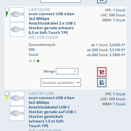
U43CC0,5SW
VPE:
1 Stück
econ connect USB 4 Gen
UVE:
300 Stück
3x2 40Gbps
MBM:
1 Stück
Anschlusskabel 2 x USB C
Stecker gerade schwarz
0,5 m Soft-Touch TPE
EVE: U43CC05SW
Gesamtbestand:
ab
1
Stück:
3,6300 €*
596
ab
200
Stück:
3,5100 €*
Stück
ab
600
Stück:
3,3900 €*
Menge
U43CCW1,5SW
VPE:
1 Stück
econ connect USB 4 Gen
UVE:
200 Stück
3x2 40Gbps
MBM:
1 Stück
Anschlusskabel USB C
Stecker gerade auf USB C
Stecker gewinkelt
schwarz 1,5 m Soft-
Touch TPE
EVE: U43CCW15SW