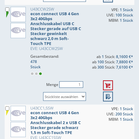
U43CCW2SW
VPE:
1 Stück
econ connect USB 4 Gen
UVE:
100 Stück
3x2 40Gbps
MBM:
1 Stück
Anschlusskabel USB C
Stecker gerade auf USB C
Stecker gewinkelt
schwarz 2,0 m Soft-
Touch TPE
EVE: U43CCW2SW
Gesamtbestand:
ab
1
Stück:
8,1600 €*
478
ab
100
Stück:
7,8800 €*
Stück
ab
300
Stück:
7,6100 €*
Menge
U43CC1,5SW
VPE:
1 Stück
econ connect USB 4 Gen
UVE:
200 Stück
3x2 40Gbps
MBM:
1 Stück
Anschlusskabel 2 x USB C
Stecker gerade schwarz
1,5 m Soft-Touch TPE
EVE: U43CC15SW