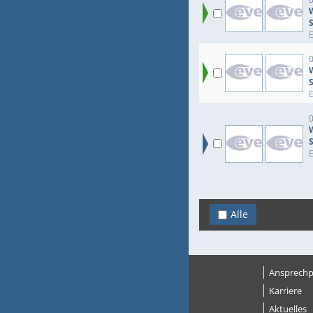
E
E
E
Alle
Ansprechp
Karriere
Aktuelles