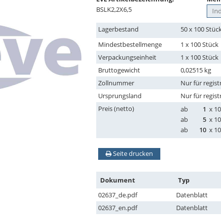
BSLK2,2X6,5
Lagerbestand
50 x 100 Stüc
Mindestbestellmenge
1 x 100 Stück
Verpackungseinheit
1 x 100 Stück
Bruttogewicht
0,02515 kg
Zollnummer
Nur für regist
Ursprungsland
Nur für regist
Preis (netto)
ab
1
x 10
ab
5
x 10
ab
10
x 10
Seite drucken
Dokument
Typ
02637_de.pdf
Datenblatt
02637_en.pdf
Datenblatt