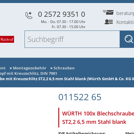
0 2572 9351 0
beratu
Kontakt
Mo. - Do. 07.30 - 17.00 Uhr
Fr. 07.30 - 15.00 Uhr
 Rückruf
ent
»
Montagezubehör
»
Schrauben
pf mit Kreuzschlitz, DIN 7981
 mit Kreuzschlitz ST2,2 6,5 mm Stahl blank (Würth GmbH & Co. KG 0
011522 65
WÜRTH 100x Blechschraube 
ST2,2 6,5 mm Stahl blank
EVE Artikelbezeichnung:
Mein