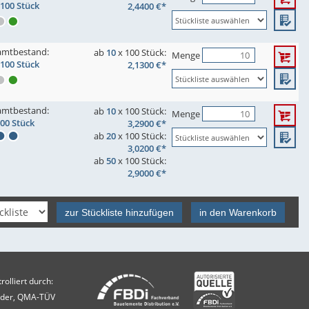
 100 Stück
2,4400 €*
amtbestand:
ab
10
x 100 Stück:
Menge
 100 Stück
2,1300 €*
amtbestand:
ab
10
x 100 Stück:
Menge
100 Stück
3,2900 €*
ab
20
x 100 Stück:
3,0200 €*
ab
50
x 100 Stück:
2,9000 €*
zur Stückliste hinzufügen
in den Warenkorb
olliert durch:
Eder, QMA-TÜV