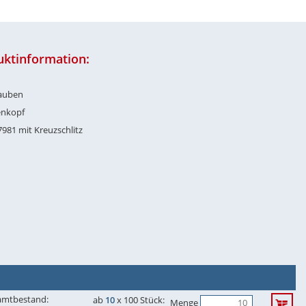
uktinformation:
auben
enkopf
7981 mit Kreuzschlitz
amtbestand:
ab
10
x 100 Stück:
Menge