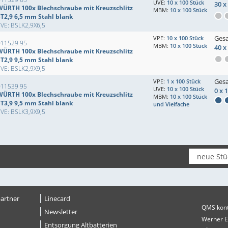
UVE:
10 x 100 Stück
30 x
WÜRTH 100x Blechschraube mit Kreuzschlitz
MBM:
10 x 100 Stück
ST2,9 6,5 mm Stahl blank
VE: BSLK2,9X6,5
Ges
VPE:
10 x 100 Stück
011529 95
MBM:
10 x 100 Stück
40 x
WÜRTH 100x Blechschraube mit Kreuzschlitz
ST2,9 9,5 mm Stahl blank
VE: BSLK2,9X9,5
Ges
VPE:
1 x 100 Stück
011539 95
UVE:
10 x 100 Stück
0 x 
WÜRTH 100x Blechschraube mit Kreuzschlitz
MBM:
10 x 100 Stück
ST3,9 9,5 mm Stahl blank
und Vielfache
VE: BSLK3,9X9,5
artner
Linecard
QMS kontr
Newsletter
Werner 
Entsorgung Altbatterien