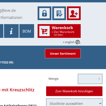
ng@eve.de
informationen
Warenkorb
BOM
» Der Warenkorb
ist leer.
» english
Unser Sortiment
11522 65)
Menge:
mit Kreuzschlitz
Zum Warenkorb hinzufügen
e Artikelreferenz (SKU):