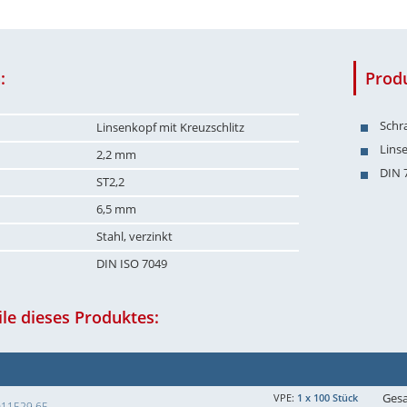
:
Prod
Schr
Linsenkopf mit Kreuzschlitz
Lins
2,2 mm
DIN 
ST2,2
6,5 mm
Stahl, verzinkt
DIN ISO 7049
le dieses Produktes:
Ges
VPE:
1 x 100 Stück
011529 65