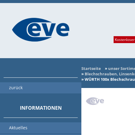
Kostenloser
Startseite
»
unser Sortim
»
Blechschrauben, Linsenko
»
WÜRTH 100x Blechschraube
zurück
INFORMATIONEN
Aktuelles