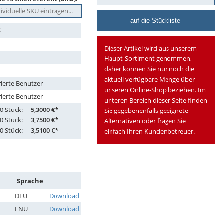
auf die Stückliste
k
Dieser Artikel wird aus unserem
Haupt-Sortiment genommen,
daher können Sie nur noch die
aktuell verfügbare Menge über
rierte Benutzer
unseren Online-Shop beziehen. Im
rierte Benutzer
unteren Bereich dieser Seite finden
0 Stück:
5,3000 €*
Sie gegebenenfalls geeignete
0 Stück:
3,7500 €*
Alternativen oder fragen Sie
0 Stück:
3,5100 €*
einfach Ihren Kundenbetreuer.
Sprache
DEU
Download
ENU
Download