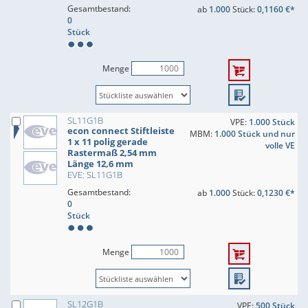
Gesamtbestand:
ab
1.000
Stück:
0,1160 €*
0
Stück
Menge
SL11G1B
VPE:
1.000 Stück
econ connect Stiftleiste
MBM:
1.000 Stück und nur
1 x 11 polig gerade
volle VE
Rastermaß 2,54 mm
Länge 12,6 mm
EVE: SL11G1B
Gesamtbestand:
ab
1.000
Stück:
0,1230 €*
0
Stück
Menge
SL12G1B
VPE:
500 Stück