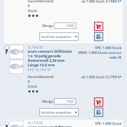
Gesamtbestand:
ab
1.000
Stück:
0,1680 €*
0
Stück
Menge
SL16G1B
VPE:
1.000 Stück
econ connect Stiftleiste
MBM:
1.000 Stück und nur
1 x 16 polig gerade
volle VE
Rastermaß 2,54 mm
Länge 12,6 mm
EVE: SL16G1B
Gesamtbestand:
ab
1.000
Stück:
0,1790 €*
0
Stück
Menge
SL17G1B
VPE:
1.000 Stück