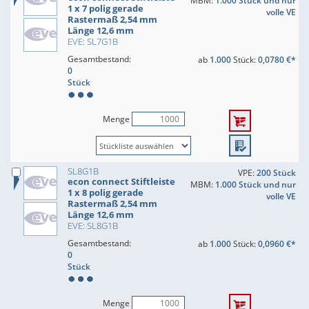
MBM:
1.000 Stück und nur
1 x 7 polig gerade
volle VE
Rastermaß 2,54 mm
Länge 12,6 mm
EVE: SL7G1B
Gesamtbestand:
ab
1.000
Stück:
0,0780 €*
0
Stück
Menge
SL8G1B
VPE:
200 Stück
econ connect Stiftleiste
MBM:
1.000 Stück und nur
1 x 8 polig gerade
volle VE
Rastermaß 2,54 mm
Länge 12,6 mm
EVE: SL8G1B
Gesamtbestand:
ab
1.000
Stück:
0,0960 €*
0
Stück
Menge