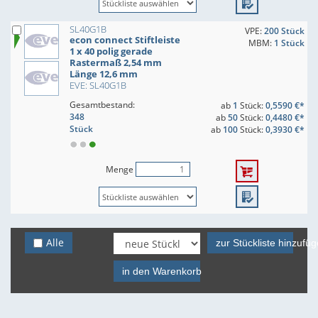
SL40G1B
VPE:
200 Stück
econ connect Stiftleiste
MBM:
1 Stück
1 x 40 polig gerade
Rastermaß 2,54 mm
Länge 12,6 mm
EVE: SL40G1B
Gesamtbestand:
ab
1
Stück:
0,5590 €*
348
ab
50
Stück:
0,4480 €*
Stück
ab
100
Stück:
0,3930 €*
Menge
Alle
zur Stückliste hinzufü
in den Warenkorb