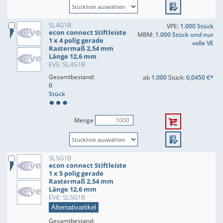
SL4G1B
VPE:
1.000 Stück
econ connect Stiftleiste
MBM:
1.000 Stück und nur
1 x 4 polig gerade
volle VE
Rastermaß 2,54 mm
Länge 12,6 mm
EVE: SL4G1B
Gesamtbestand:
ab
1.000
Stück:
0,0450 €*
0
Stück
Menge
SL5G1B
econ connect Stiftleiste
1 x 5 polig gerade
Rastermaß 2,54 mm
Länge 12,6 mm
EVE: SL5G1B
Alternativartikel
Gesamtbestand: