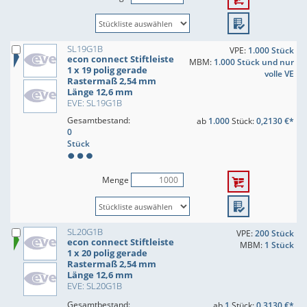
SL19G1B
VPE:
1.000 Stück
econ connect Stiftleiste
MBM:
1.000 Stück und nur
1 x 19 polig gerade
volle VE
Rastermaß 2,54 mm
Länge 12,6 mm
EVE: SL19G1B
Gesamtbestand:
ab
1.000
Stück:
0,2130 €*
0
Stück
Menge
SL20G1B
VPE:
200 Stück
econ connect Stiftleiste
MBM:
1 Stück
1 x 20 polig gerade
Rastermaß 2,54 mm
Länge 12,6 mm
EVE: SL20G1B
Gesamtbestand:
ab
1
Stück:
0,3130 €*