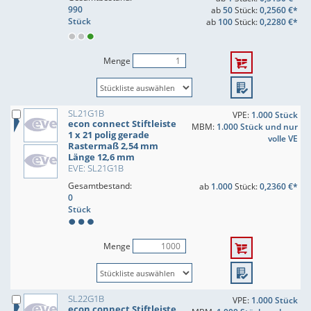
990
ab
50
Stück:
0,2560 €*
Stück
ab
100
Stück:
0,2280 €*
Menge
SL21G1B
VPE:
1.000 Stück
econ connect Stiftleiste
MBM:
1.000 Stück und nur
1 x 21 polig gerade
volle VE
Rastermaß 2,54 mm
Länge 12,6 mm
EVE: SL21G1B
Gesamtbestand:
ab
1.000
Stück:
0,2360 €*
0
Stück
Menge
SL22G1B
VPE:
1.000 Stück
econ connect Stiftleiste