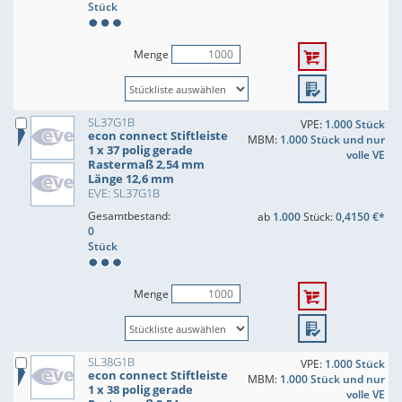
Stück
Menge
SL37G1B
VPE:
1.000 Stück
econ connect Stiftleiste
MBM:
1.000 Stück und nur
1 x 37 polig gerade
volle VE
Rastermaß 2,54 mm
Länge 12,6 mm
EVE: SL37G1B
Gesamtbestand:
ab
1.000
Stück:
0,4150 €*
0
Stück
Menge
SL38G1B
VPE:
1.000 Stück
econ connect Stiftleiste
MBM:
1.000 Stück und nur
1 x 38 polig gerade
volle VE