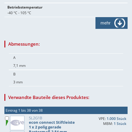
Betriebstemperatur
-40 °C - 105 °C
mehr
Abmessungen:
A
7,1 mm
B
3 mm
Verwandte Bauteile dieses Produktes:
Eintrag 1 bis 38 von 38
SL2G1B
VPE:
1.000 Stück
econ connect Stiftleiste
MBM:
1 Stück
1 x 2 polig gerade
Rastermaß 2,54 mm