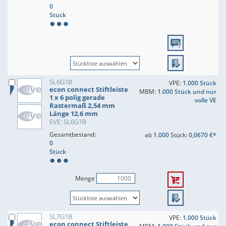
0
Stück
SL6G1B
VPE:
1.000 Stück
econ connect Stiftleiste
MBM:
1.000 Stück und nur
1 x 6 polig gerade
volle VE
Rastermaß 2,54 mm
Länge 12,6 mm
EVE: SL6G1B
Gesamtbestand:
ab
1.000
Stück:
0,0670 €*
0
Stück
Menge
SL7G1B
VPE:
1.000 Stück
econ connect Stiftleiste