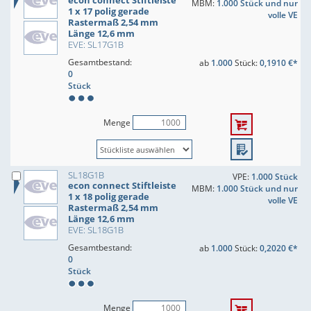
econ connect Stiftleiste
MBM:
1.000 Stück und nur
1 x 17 polig gerade
volle VE
Rastermaß 2,54 mm
Länge 12,6 mm
EVE: SL17G1B
Gesamtbestand:
ab
1.000
Stück:
0,1910 €*
0
Stück
Menge
SL18G1B
VPE:
1.000 Stück
econ connect Stiftleiste
MBM:
1.000 Stück und nur
1 x 18 polig gerade
volle VE
Rastermaß 2,54 mm
Länge 12,6 mm
EVE: SL18G1B
Gesamtbestand:
ab
1.000
Stück:
0,2020 €*
0
Stück
Menge