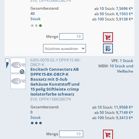
EVE: DPPK09BKDBCPK
Gesamtbestand:
ab
10
Stück:
7,5696 €*
40
ab
50
Stück:
6,1503 €*
Stück
ab
100
Stück:
5,9138 €*
Menge
6355-0078-02 // DPPK15-BK-
VPE:
1 Stück
DBCP-K
MBM:
10 Stück und
Encitech Connectors AB
Vielfache
DPPK15-BK-DBCP-K
Bausatz mit D-Sub
Gehäuse Kunststoff und
15 polig Stiftleiste crimp
Isolatorfarbe schwarz
EVE: DPPK15BKDBCPK
Gesamtbestand:
ab
10
Stück:
11,9568 €*
0
ab
50
Stück:
9,7149 €*
Stück
ab
100
Stück:
9,3413 €*
Menge