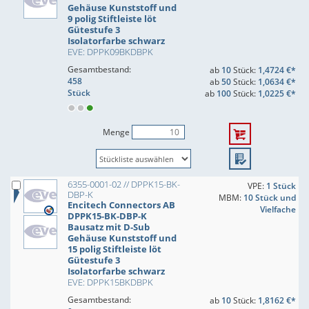
Gehäuse Kunststoff und
9 polig Stiftleiste löt
Gütestufe 3
Isolatorfarbe schwarz
EVE: DPPK09BKDBPK
Gesamtbestand:
ab
10
Stück:
1,4724 €*
458
ab
50
Stück:
1,0634 €*
Stück
ab
100
Stück:
1,0225 €*
Menge
6355-0001-02 // DPPK15-BK-
VPE:
1 Stück
DBP-K
MBM:
10 Stück und
Encitech Connectors AB
Vielfache
DPPK15-BK-DBP-K
Bausatz mit D-Sub
Gehäuse Kunststoff und
15 polig Stiftleiste löt
Gütestufe 3
Isolatorfarbe schwarz
EVE: DPPK15BKDBPK
Gesamtbestand:
ab
10
Stück:
1,8162 €*