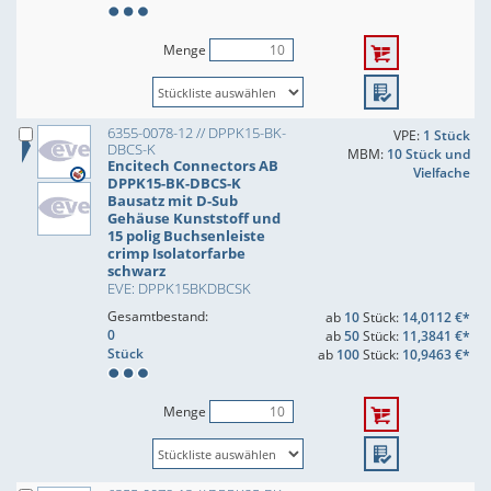
Menge
6355-0078-12 // DPPK15-BK-
VPE:
1 Stück
DBCS-K
MBM:
10 Stück und
Encitech Connectors AB
Vielfache
DPPK15-BK-DBCS-K
Bausatz mit D-Sub
Gehäuse Kunststoff und
15 polig Buchsenleiste
crimp Isolatorfarbe
schwarz
EVE: DPPK15BKDBCSK
Gesamtbestand:
ab
10
Stück:
14,0112 €*
0
ab
50
Stück:
11,3841 €*
Stück
ab
100
Stück:
10,9463 €*
Menge