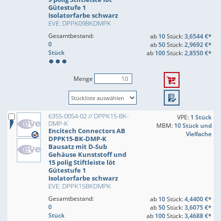
Gütestufe 1
Isolatorfarbe schwarz
EVE: DPPK09BKDMPK
Gesamtbestand:
ab
10
Stück:
3,6544 €*
0
ab
50
Stück:
2,9692 €*
Stück
ab
100
Stück:
2,8550 €*
Menge
6355-0054-02 // DPPK15-BK-
VPE:
1 Stück
DMP-K
MBM:
10 Stück und
Encitech Connectors AB
Vielfache
DPPK15-BK-DMP-K
Bausatz mit D-Sub
Gehäuse Kunststoff und
15 polig Stiftleiste löt
Gütestufe 1
Isolatorfarbe schwarz
EVE: DPPK15BKDMPK
Gesamtbestand:
ab
10
Stück:
4,4400 €*
0
ab
50
Stück:
3,6075 €*
Stück
ab
100
Stück:
3,4688 €*