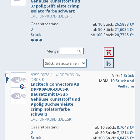
Gehäuse Kunststoff und
37 polig Stiftleiste crimp
Isolatorfarbe schwarz
EVE: DPPK37BKDBCPK
Gesamtbestand:
ab
10
Stück:
26,5888 €*
0
ab
50
Stück:
21,6034 €*
Stück
ab
100
Stück:
20,7725 €*
Menge
6355-0078-11 // DPPK09-BK-
VPE:
1 Stück
DBCS-K
MBM:
10 Stück und
Encitech Connectors AB
Vielfache
DPPK09-BK-DBCS-K
Bausatz mit D-Sub
Gehäuse Kunststoff und
9 polig Buchsenleiste
crimp Isolatorfarbe
schwarz
EVE: DPPK09BKDBCSK
Gesamtbestand:
ab
10
Stück:
8,7648 €*
0
ab
50
Stück:
7,1214 €*
Stück
ab
100
Stück:
6,8475 €*