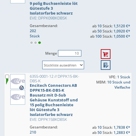
9 polig Buchsenleiste löt
Gütestufe 3
Isolatorfarbe schwarz
EVE: DPPK09BKDBSK
Gesamtbestand:
ab
10
Stück:
1,5120 €*
202
ab
50
Stück:
1,0920 €*
Stück
ab
100
Stück:
1,0500 €*
Menge
6355-0001-12 // DPPK15-BK-
VPE:
1 Stück
DBS-K
MBM:
10 Stück und
Encitech Connectors AB
Vielfache
DPPK15-BK-DBS-K
Bausatz mit D-Sub
Gehäuse Kunststoff und
15 polig Buchsenleiste
löt Gütestufe 3
Isolatorfarbe schwarz
EVE: DPPK15BKDBSK
Gesamtbestand:
ab
10
Stück:
1,7838 €*
210
ab
50
Stück:
1,2883 €*