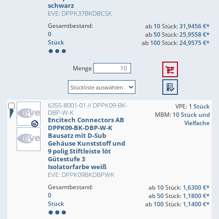
schwarz
EVE: DPPK37BKDBCSK
Gesamtbestand:
ab
10
Stück:
31,9456 €*
0
ab
50
Stück:
25,9558 €*
Stück
ab
100
Stück:
24,9575 €*
Menge
6355-8001-01 // DPPK09-BK-
VPE:
1 Stück
DBP-W-K
MBM:
10 Stück und
Encitech Connectors AB
Vielfache
DPPK09-BK-DBP-W-K
Bausatz mit D-Sub
Gehäuse Kunststoff und
9 polig Stiftleiste löt
Gütestufe 3
Isolatorfarbe weiß
EVE: DPPK09BKDBPWK
Gesamtbestand:
ab
10
Stück:
1,6300 €*
0
ab
50
Stück:
1,1800 €*
Stück
ab
100
Stück:
1,1400 €*