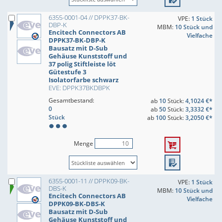
6355-0001-04 // DPPK37-BK-
VPE:
1 Stück
DBP-K
MBM:
10 Stück und
Encitech Connectors AB
Vielfache
DPPK37-BK-DBP-K
Bausatz mit D-Sub
Gehäuse Kunststoff und
37 polig Stiftleiste löt
Gütestufe 3
Isolatorfarbe schwarz
EVE: DPPK37BKDBPK
Gesamtbestand:
ab
10
Stück:
4,1024 €*
0
ab
50
Stück:
3,3332 €*
Stück
ab
100
Stück:
3,2050 €*
Menge
6355-0001-11 // DPPK09-BK-
VPE:
1 Stück
DBS-K
MBM:
10 Stück und
Encitech Connectors AB
Vielfache
DPPK09-BK-DBS-K
Bausatz mit D-Sub
Gehäuse Kunststoff und