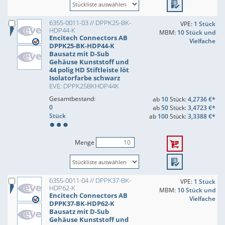
6355-0011-03 // DPPK25-BK-
VPE:
1 Stück
HDP44-K
MBM:
10 Stück und
Encitech Connectors AB
Vielfache
DPPK25-BK-HDP44-K
Bausatz mit D-Sub
Gehäuse Kunststoff und
44 polig HD Stiftleiste löt
Isolatorfarbe schwarz
EVE: DPPK25BKHDP44K
Gesamtbestand:
ab
10
Stück:
4,2736 €*
0
ab
50
Stück:
3,4723 €*
Stück
ab
100
Stück:
3,3388 €*
Menge
6355-0011-04 // DPPK37-BK-
VPE:
1 Stück
HDP62-K
MBM:
10 Stück und
Encitech Connectors AB
Vielfache
DPPK37-BK-HDP62-K
Bausatz mit D-Sub
Gehäuse Kunststoff und