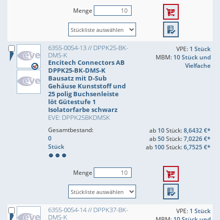
Menge
6355-0054-13 // DPPK25-BK-
VPE:
1 Stück
DMS-K
MBM:
10 Stück und
Encitech Connectors AB
Vielfache
DPPK25-BK-DMS-K
Bausatz mit D-Sub
Gehäuse Kunststoff und
25 polig Buchsenleiste
löt Gütestufe 1
Isolatorfarbe schwarz
EVE: DPPK25BKDMSK
Gesamtbestand:
ab
10
Stück:
8,6432 €*
0
ab
50
Stück:
7,0226 €*
Stück
ab
100
Stück:
6,7525 €*
Menge
6355-0054-14 // DPPK37-BK-
VPE:
1 Stück
DMS-K
MBM:
10 Stück und