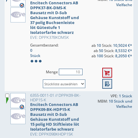
Encitech Connectors AB
Vielfache
DPPK37-BK-DMS-K
Bausatz mit D-Sub
Gehäuse Kunststoff und
37 polig Buchsenleiste
löt Gütestufe 1
Isolatorfarbe schwarz
EVE: DPPK37BKDMSK
Gesamtbestand:
ab
10
Stück:
10,5024 €*
0
ab
50
Stück:
8,5332 €*
Stück
ab
100
Stück:
8,2050 €*
Menge
6355-0011-01 // DPPK09-BK-
VPE:
1 Stück
HDP15-K
MBM:
10 Stück und
Encitech Connectors AB
Vielfache
DPPK09-BK-HDP15-K
Bausatz mit D-Sub
Gehäuse Kunststoff und
15 polig HD Stiftleiste löt
Isolatorfarbe schwarz
EVE: DPPK09BKHDP15K