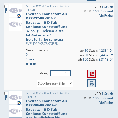
6355-0001-14 // DPPK37-BK-
VPE:
1 Stück
DBS-K
MBM:
10 Stück und
Encitech Connectors AB
Vielfache
DPPK37-BK-DBS-K
Bausatz mit D-Sub
Gehäuse Kunststoff und
37 polig Buchsenleiste
löt Gütestufe 3
Isolatorfarbe schwarz
EVE: DPPK37BKDBSK
Gesamtbestand:
ab
10
Stück:
4,2384 €*
0
ab
50
Stück:
3,4437 €*
Stück
ab
100
Stück:
3,3113 €*
Menge
6355-0054-01 // DPPK09-BK-
VPE:
1 Stück
DMP-K
MBM:
10 Stück und
Encitech Connectors AB
Vielfache
DPPK09-BK-DMP-K
Bausatz mit D-Sub
Gehäuse Kunststoff und
9 polig Stiftleiste löt