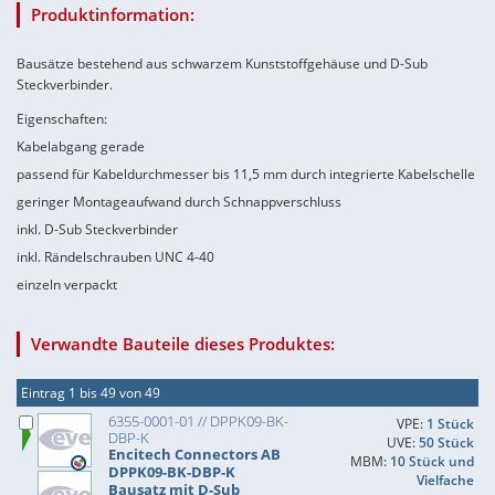
Produktinformation:
Bausätze bestehend aus schwarzem Kunststoffgehäuse und D-Sub
Steckverbinder.
Eigenschaften:
Kabelabgang gerade
passend für Kabeldurchmesser bis 11,5 mm durch integrierte Kabelschelle
geringer Montageaufwand durch Schnappverschluss
inkl. D-Sub Steckverbinder
inkl. Rändelschrauben UNC 4-40
einzeln verpackt
Verwandte Bauteile dieses Produktes:
Eintrag 1 bis 49 von 49
6355-0001-01 // DPPK09-BK-
VPE:
1 Stück
DBP-K
UVE:
50 Stück
Encitech Connectors AB
MBM:
10 Stück und
DPPK09-BK-DBP-K
Vielfache
Bausatz mit D-Sub