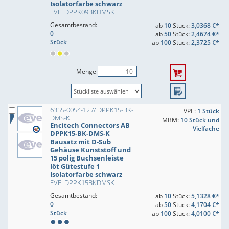
Isolatorfarbe schwarz
EVE: DPPK09BKDMSK
Gesamtbestand:
ab
10
Stück:
3,0368 €*
0
ab
50
Stück:
2,4674 €*
Stück
ab
100
Stück:
2,3725 €*
Menge
6355-0054-12 // DPPK15-BK-
VPE:
1 Stück
DMS-K
MBM:
10 Stück und
Encitech Connectors AB
Vielfache
DPPK15-BK-DMS-K
Bausatz mit D-Sub
Gehäuse Kunststoff und
15 polig Buchsenleiste
löt Gütestufe 1
Isolatorfarbe schwarz
EVE: DPPK15BKDMSK
Gesamtbestand:
ab
10
Stück:
5,1328 €*
0
ab
50
Stück:
4,1704 €*
Stück
ab
100
Stück:
4,0100 €*