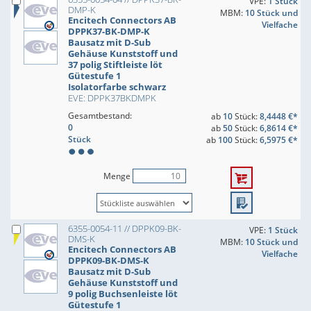
VPE:
1 Stück
DMP-K
MBM:
10 Stück und
Encitech Connectors AB
Vielfache
DPPK37-BK-DMP-K
Bausatz mit D-Sub
Gehäuse Kunststoff und
37 polig Stiftleiste löt
Gütestufe 1
Isolatorfarbe schwarz
EVE: DPPK37BKDMPK
Gesamtbestand:
ab
10
Stück:
8,4448 €*
0
ab
50
Stück:
6,8614 €*
Stück
ab
100
Stück:
6,5975 €*
Menge
6355-0054-11 // DPPK09-BK-
VPE:
1 Stück
DMS-K
MBM:
10 Stück und
Encitech Connectors AB
Vielfache
DPPK09-BK-DMS-K
Bausatz mit D-Sub
Gehäuse Kunststoff und
9 polig Buchsenleiste löt
Gütestufe 1