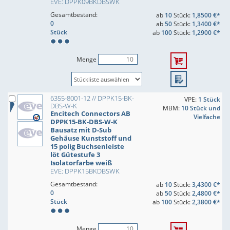
EVE: DPPK09BKDBSWK
Gesamtbestand:
ab
10
Stück:
1,8500 €*
0
ab
50
Stück:
1,3400 €*
Stück
ab
100
Stück:
1,2900 €*
Menge
6355-8001-12 // DPPK15-BK-
VPE:
1 Stück
DBS-W-K
MBM:
10 Stück und
Encitech Connectors AB
Vielfache
DPPK15-BK-DBS-W-K
Bausatz mit D-Sub
Gehäuse Kunststoff und
15 polig Buchsenleiste
löt Gütestufe 3
Isolatorfarbe weiß
EVE: DPPK15BKDBSWK
Gesamtbestand:
ab
10
Stück:
3,4300 €*
0
ab
50
Stück:
2,4800 €*
Stück
ab
100
Stück:
2,3800 €*
Menge