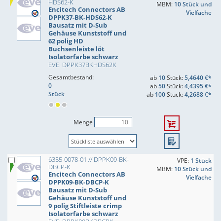
HDS62-K
MBM:
10 Stück und
Encitech Connectors AB
Vielfache
DPPK37-BK-HDS62-K
Bausatz mit D-Sub
Gehäuse Kunststoff und
62 polig HD
Buchsenleiste löt
Isolatorfarbe schwarz
EVE: DPPK37BKHDS62K
Gesamtbestand:
ab
10
Stück:
5,4640 €*
0
ab
50
Stück:
4,4395 €*
Stück
ab
100
Stück:
4,2688 €*
Menge
6355-0078-01 // DPPK09-BK-
VPE:
1 Stück
DBCP-K
MBM:
10 Stück und
Encitech Connectors AB
Vielfache
DPPK09-BK-DBCP-K
Bausatz mit D-Sub
Gehäuse Kunststoff und
9 polig Stiftleiste crimp
Isolatorfarbe schwarz