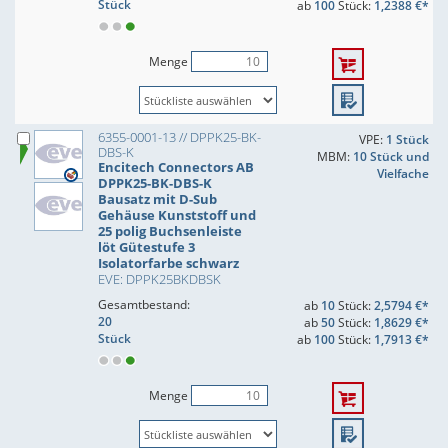
Stück
ab
100
Stück:
1,2388 €*
Menge
6355-0001-13 // DPPK25-BK-
VPE:
1 Stück
DBS-K
MBM:
10 Stück und
Encitech Connectors AB
Vielfache
DPPK25-BK-DBS-K
Bausatz mit D-Sub
Gehäuse Kunststoff und
25 polig Buchsenleiste
löt Gütestufe 3
Isolatorfarbe schwarz
EVE: DPPK25BKDBSK
Gesamtbestand:
ab
10
Stück:
2,5794 €*
20
ab
50
Stück:
1,8629 €*
Stück
ab
100
Stück:
1,7913 €*
Menge