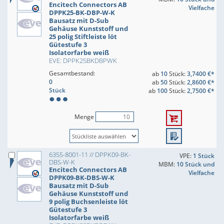
Encitech Connectors AB
Vielfache
DPPK25-BK-DBP-W-K
Bausatz mit D-Sub
Gehäuse Kunststoff und
25 polig Stiftleiste löt
Gütestufe 3
Isolatorfarbe weiß
EVE: DPPK25BKDBPWK
Gesamtbestand:
ab
10
Stück:
3,7400 €*
0
ab
50
Stück:
2,8600 €*
Stück
ab
100
Stück:
2,7500 €*
Menge
6355-8001-11 // DPPK09-BK-
VPE:
1 Stück
DBS-W-K
MBM:
10 Stück und
Encitech Connectors AB
Vielfache
DPPK09-BK-DBS-W-K
Bausatz mit D-Sub
Gehäuse Kunststoff und
9 polig Buchsenleiste löt
Gütestufe 3
Isolatorfarbe weiß