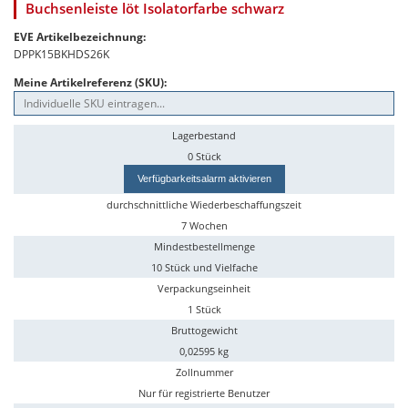
Buchsenleiste löt Isolatorfarbe schwarz
EVE Artikelbezeichnung:
DPPK15BKHDS26K
Meine Artikelreferenz (SKU):
Lagerbestand
0 Stück
Verfügbarkeitsalarm aktivieren
durchschnittliche Wiederbeschaffungszeit
7 Wochen
Mindestbestellmenge
10 Stück und Vielfache
Verpackungseinheit
1 Stück
Bruttogewicht
0,02595 kg
Zollnummer
Nur für registrierte Benutzer