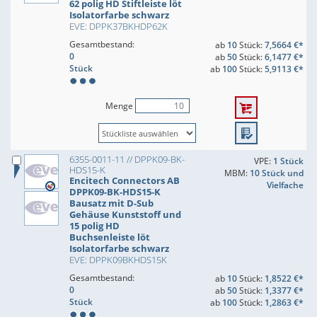
62 polig HD Stiftleiste löt
Isolatorfarbe schwarz
EVE: DPPK37BKHDP62K
Gesamtbestand:
ab
10
Stück:
7,5664 €*
0
ab
50
Stück:
6,1477 €*
Stück
ab
100
Stück:
5,9113 €*
Menge
6355-0011-11 // DPPK09-BK-
VPE:
1 Stück
HDS15-K
MBM:
10 Stück und
Encitech Connectors AB
Vielfache
DPPK09-BK-HDS15-K
Bausatz mit D-Sub
Gehäuse Kunststoff und
15 polig HD
Buchsenleiste löt
Isolatorfarbe schwarz
EVE: DPPK09BKHDS15K
Gesamtbestand:
ab
10
Stück:
1,8522 €*
0
ab
50
Stück:
1,3377 €*
Stück
ab
100
Stück:
1,2863 €*