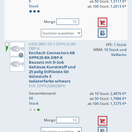
0
ab
50
Stück:
1,3117 €*
Stück
ab
100
Stück:
1,2613 €*
Menge
6355-0001-03 // DPPK25-BK-
VPE:
1 Stück
DBP-K
MBM:
10 Stück und
Encitech Connectors AB
Vielfache
DPPK25-BK-DBP-K
Bausatz mit D-Sub
Gehäuse Kunststoff und
25 polig Stiftleiste löt
Gütestufe 3
Isolatorfarbe schwarz
EVE: DPPK25BKDBPK
Gesamtbestand:
ab
10
Stück:
2,4876 €*
50
ab
50
Stück:
1,7966 €*
Stück
ab
100
Stück:
1,7275 €*
Menge