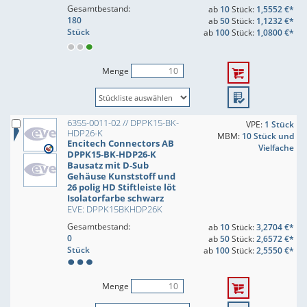
Gesamtbestand:
ab
10
Stück:
1,5552 €*
180
ab
50
Stück:
1,1232 €*
Stück
ab
100
Stück:
1,0800 €*
Menge
6355-0011-02 // DPPK15-BK-
VPE:
1 Stück
HDP26-K
MBM:
10 Stück und
Encitech Connectors AB
Vielfache
DPPK15-BK-HDP26-K
Bausatz mit D-Sub
Gehäuse Kunststoff und
26 polig HD Stiftleiste löt
Isolatorfarbe schwarz
EVE: DPPK15BKHDP26K
Gesamtbestand:
ab
10
Stück:
3,2704 €*
0
ab
50
Stück:
2,6572 €*
Stück
ab
100
Stück:
2,5550 €*
Menge