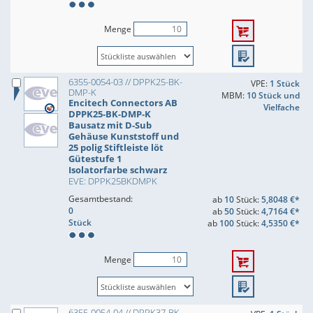
Menge
6355-0054-03 // DPPK25-BK-
VPE:
1 Stück
DMP-K
MBM:
10 Stück und
Encitech Connectors AB
Vielfache
DPPK25-BK-DMP-K
Bausatz mit D-Sub
Gehäuse Kunststoff und
25 polig Stiftleiste löt
Gütestufe 1
Isolatorfarbe schwarz
EVE: DPPK25BKDMPK
Gesamtbestand:
ab
10
Stück:
5,8048 €*
0
ab
50
Stück:
4,7164 €*
Stück
ab
100
Stück:
4,5350 €*
Menge
6355-0054-04 // DPPK37-BK-