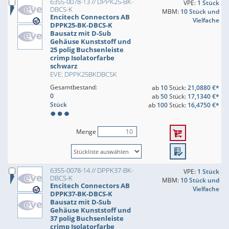
6355-0078-13 // DPPK25-BK-
VPE:
1 Stück
DBCS-K
MBM:
10 Stück und
Encitech Connectors AB
Vielfache
DPPK25-BK-DBCS-K
Bausatz mit D-Sub
Gehäuse Kunststoff und
25 polig Buchsenleiste
crimp Isolatorfarbe
schwarz
EVE: DPPK25BKDBCSK
Gesamtbestand:
ab
10
Stück:
21,0880 €*
0
ab
50
Stück:
17,1340 €*
Stück
ab
100
Stück:
16,4750 €*
Menge
6355-0078-14 // DPPK37-BK-
VPE:
1 Stück
DBCS-K
MBM:
10 Stück und
Encitech Connectors AB
Vielfache
DPPK37-BK-DBCS-K
Bausatz mit D-Sub
Gehäuse Kunststoff und
37 polig Buchsenleiste
crimp Isolatorfarbe