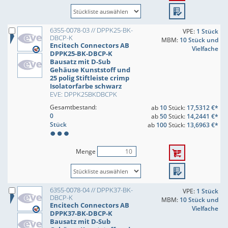
6355-0078-03 // DPPK25-BK-
VPE:
1 Stück
DBCP-K
MBM:
10 Stück und
Encitech Connectors AB
Vielfache
DPPK25-BK-DBCP-K
Bausatz mit D-Sub
Gehäuse Kunststoff und
25 polig Stiftleiste crimp
Isolatorfarbe schwarz
EVE: DPPK25BKDBCPK
Gesamtbestand:
ab
10
Stück:
17,5312 €*
0
ab
50
Stück:
14,2441 €*
Stück
ab
100
Stück:
13,6963 €*
Menge
6355-0078-04 // DPPK37-BK-
VPE:
1 Stück
DBCP-K
MBM:
10 Stück und
Encitech Connectors AB
Vielfache
DPPK37-BK-DBCP-K
Bausatz mit D-Sub