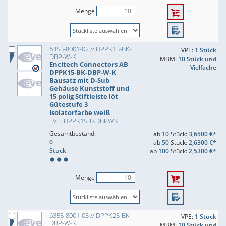
Menge
6355-8001-02 // DPPK15-BK-
VPE:
1 Stück
DBP-W-K
MBM:
10 Stück und
Encitech Connectors AB
Vielfache
DPPK15-BK-DBP-W-K
Bausatz mit D-Sub
Gehäuse Kunststoff und
15 polig Stiftleiste löt
Gütestufe 3
Isolatorfarbe weiß
EVE: DPPK15BKDBPWK
Gesamtbestand:
ab
10
Stück:
3,6500 €*
0
ab
50
Stück:
2,6300 €*
Stück
ab
100
Stück:
2,5300 €*
Menge
6355-8001-03 // DPPK25-BK-
VPE:
1 Stück
DBP-W-K
MBM:
10 Stück und