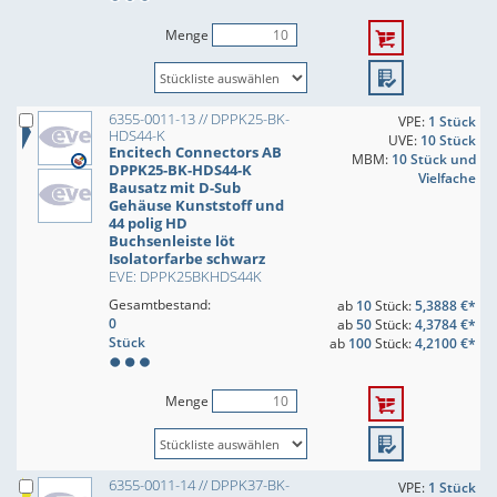
Menge
6355-0011-13 // DPPK25-BK-
VPE:
1 Stück
HDS44-K
UVE:
10 Stück
Encitech Connectors AB
MBM:
10 Stück und
DPPK25-BK-HDS44-K
Vielfache
Bausatz mit D-Sub
Gehäuse Kunststoff und
44 polig HD
Buchsenleiste löt
Isolatorfarbe schwarz
EVE: DPPK25BKHDS44K
Gesamtbestand:
ab
10
Stück:
5,3888 €*
0
ab
50
Stück:
4,3784 €*
Stück
ab
100
Stück:
4,2100 €*
Menge
6355-0011-14 // DPPK37-BK-
VPE:
1 Stück