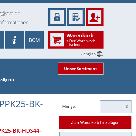
ng@eve.de
informationen
Warenkorb
BOM
» Der Warenkorb
ist leer.
» english
Unser Sortiment
olig HD
DPPK25-BK-
Menge:
Zum Warenkorb hinzufügen
PPK25-BK-HDS44-