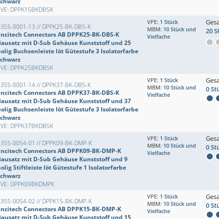
schwarz
EVE: DPPK15BKDBSK
Ges
VPE:
1 Stück
6355-0001-13 // DPPK25-BK-DBS-K
MBM:
10 Stück und
20 S
Encitech Connectors AB DPPK25-BK-DBS-K
Vielfache
Bausatz mit D-Sub Gehäuse Kunststoff und 25
olig Buchsenleiste löt Gütestufe 3 Isolatorfarbe
schwarz
EVE: DPPK25BKDBSK
Ges
VPE:
1 Stück
6355-0001-14 // DPPK37-BK-DBS-K
MBM:
10 Stück und
0 St
Encitech Connectors AB DPPK37-BK-DBS-K
Vielfache
Bausatz mit D-Sub Gehäuse Kunststoff und 37
olig Buchsenleiste löt Gütestufe 3 Isolatorfarbe
schwarz
EVE: DPPK37BKDBSK
Ges
VPE:
1 Stück
6355-0054-01 // DPPK09-BK-DMP-K
MBM:
10 Stück und
0 St
Encitech Connectors AB DPPK09-BK-DMP-K
Vielfache
Bausatz mit D-Sub Gehäuse Kunststoff und 9
olig Stiftleiste löt Gütestufe 1 Isolatorfarbe
schwarz
EVE: DPPK09BKDMPK
Ges
VPE:
1 Stück
6355-0054-02 // DPPK15-BK-DMP-K
MBM:
10 Stück und
0 St
Encitech Connectors AB DPPK15-BK-DMP-K
Vielfache
Bausatz mit D-Sub Gehäuse Kunststoff und 15