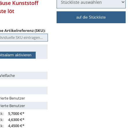
äuse Kunststoff
te löt
auf die Stückliste
e Artikelreferenz (SKU):
itsalarm aktivieren
Vielfache
rierte Benutzer
rierte Benutzer
ck:
5,7000 €*
ck:
4,6300 €*
ck:
4,4500 €*