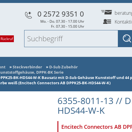
0 2572 9351 0
beratu
Kontakt
Mo. - Do. 07.30 - 17.00 Uhr
Fr. 07.30 - 15.00 Uhr
 Rückruf
ent
»
Steckverbinder
»
D-Sub Zubehör
unststoffgehäuse, DPPK-BK Serie
DPPK25-BK-HDS44-W-K Bausatz mit D-Sub Gehäuse Kunststoff und 44 p
farbe weiß (Encitech Connectors AB DPPK25-BK-HDS44-W-K)
6355-8011-13 // 
HDS44-W-K
Encitech Connectors AB D