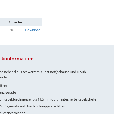
Sprache
ENU
Download
uktinformation:
 bestehend aus schwarzem Kunststoffgehäuse und D-Sub
inder.
ften:
ang gerade
ür Kabeldurchmesser bis 11,5 mm durch integrierte Kabelschelle
 Montageaufwand durch Schnappverschluss
ub Steckverbinder