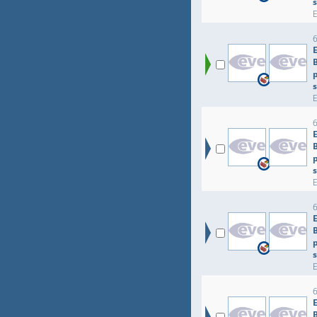
p
p
p