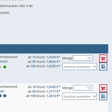
delschrauben UNC 4-40
erpackt
amtbestand:
ab
10
Stück:
1,4724 €*
Menge
Stück
ab
50
Stück:
1,0634 €*
ab
100
Stück:
1,0225 €*
amtbestand:
ab
10
Stück:
1,8162 €*
Menge
ück
ab
50
Stück:
1,3117 €*
ab
100
Stück:
1,2613 €*