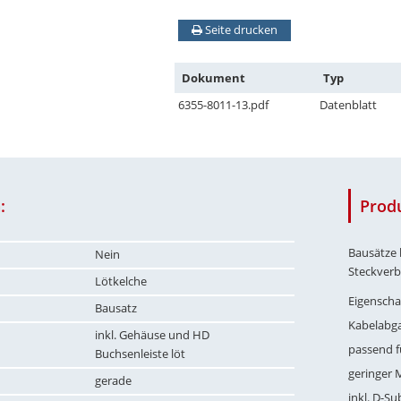
Seite drucken
Dokument
Typ
6355-8011-13.pdf
Datenblatt
:
Prod
Bausätze
Nein
Steckverb
Lötkelche
Eigenscha
Bausatz
Kabelabg
inkl. Gehäuse und HD
passend f
Buchsenleiste löt
geringer
gerade
inkl. D-S