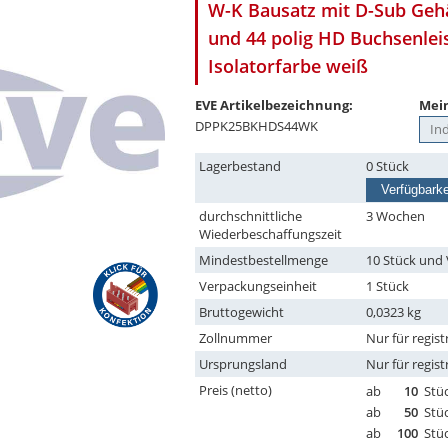
W-K Bausatz mit D-Sub Geh
und 44 polig HD Buchsenleis
Isolatorfarbe weiß
EVE Artikelbezeichnung:
Mein
DPPK25BKHDS44WK
Lagerbestand
0 Stück
Verfügbarke
durchschnittliche
3 Wochen
Wiederbeschaffungszeit
Mindestbestellmenge
10 Stück und 
Verpackungseinheit
1 Stück
Bruttogewicht
0,0323 kg
Zollnummer
Nur für regist
Ursprungsland
Nur für regist
Preis (netto)
ab
10
Stü
ab
50
Stü
ab
100
Stü