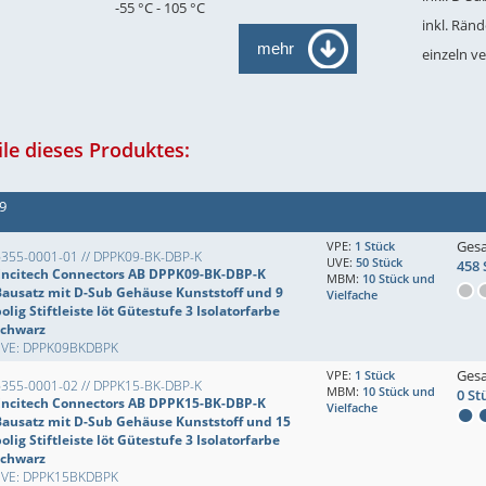
-55 °C - 105 °C
inkl. Rän
mehr
einzeln v
le dieses Produktes:
49
Ges
VPE:
1 Stück
6355-0001-01 // DPPK09-BK-DBP-K
UVE:
50 Stück
458 
Encitech Connectors AB DPPK09-BK-DBP-K
MBM:
10 Stück und
Bausatz mit D-Sub Gehäuse Kunststoff und 9
Vielfache
olig Stiftleiste löt Gütestufe 3 Isolatorfarbe
schwarz
EVE: DPPK09BKDBPK
Ges
VPE:
1 Stück
6355-0001-02 // DPPK15-BK-DBP-K
MBM:
10 Stück und
0 St
Encitech Connectors AB DPPK15-BK-DBP-K
Vielfache
Bausatz mit D-Sub Gehäuse Kunststoff und 15
olig Stiftleiste löt Gütestufe 3 Isolatorfarbe
schwarz
EVE: DPPK15BKDBPK