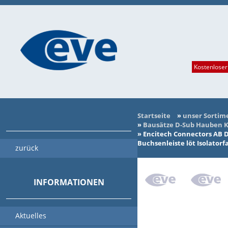
Kostenloser
Startseite
»
unser Sortim
»
Bausätze D-Sub Hauben K
»
Encitech Connectors AB 
Buchsenleiste löt Isolator
zurück
INFORMATIONEN
Aktuelles