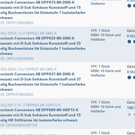
0 St
Encitech Connectors AB DPPK15-BK-DMS-K
Vielfache
Bausatz mit D-Sub Gehäuse Kunststoff und 15
olig Buchsenleiste löt Gütestufe 1 Isolatorfarbe
schwarz
EVE: DPPK15BKDMSK
Ges
VPE:
1 Stück
6355-0054-13 // DPPK25-BK-DMS-K
MBM:
10 Stück und
0 St
Encitech Connectors AB DPPK25-BK-DMS-K
Vielfache
Bausatz mit D-Sub Gehäuse Kunststoff und 25
olig Buchsenleiste löt Gütestufe 1 Isolatorfarbe
schwarz
EVE: DPPK25BKDMSK
Ges
VPE:
1 Stück
6355-0054-14 // DPPK37-BK-DMS-K
MBM:
10 Stück und
0 St
Encitech Connectors AB DPPK37-BK-DMS-K
Vielfache
Bausatz mit D-Sub Gehäuse Kunststoff und 37
olig Buchsenleiste löt Gütestufe 1 Isolatorfarbe
schwarz
EVE: DPPK37BKDMSK
Ges
VPE:
1 Stück
6355-0011-01 // DPPK09-BK-HDP15-K
MBM:
10 Stück und
180 
Encitech Connectors AB DPPK09-BK-HDP15-K
Vielfache
Bausatz mit D-Sub Gehäuse Kunststoff und 15
olig HD Stiftleiste löt Isolatorfarbe schwarz
EVE: DPPK09BKHDP15K
Ges
VPE:
1 Stück