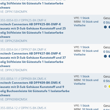
olig Stiftleiste löt Gütestufe 1 Isolatorfarbe
schwarz
EVE: DPPK15BKDMPK
Ges
VPE:
1 Stück
6355-0054-03 // DPPK25-BK-DMP-K
MBM:
10 Stück und
0 St
Encitech Connectors AB DPPK25-BK-DMP-K
Vielfache
Bausatz mit D-Sub Gehäuse Kunststoff und 25
olig Stiftleiste löt Gütestufe 1 Isolatorfarbe
schwarz
EVE: DPPK25BKDMPK
Ges
VPE:
1 Stück
6355-0054-04 // DPPK37-BK-DMP-K
MBM:
10 Stück und
0 St
Encitech Connectors AB DPPK37-BK-DMP-K
Vielfache
Bausatz mit D-Sub Gehäuse Kunststoff und 37
olig Stiftleiste löt Gütestufe 1 Isolatorfarbe
schwarz
EVE: DPPK37BKDMPK
Ges
VPE:
1 Stück
6355-0054-11 // DPPK09-BK-DMS-K
MBM:
10 Stück und
0 St
Encitech Connectors AB DPPK09-BK-DMS-K
Vielfache
Bausatz mit D-Sub Gehäuse Kunststoff und 9
olig Buchsenleiste löt Gütestufe 1 Isolatorfarbe
schwarz
EVE: DPPK09BKDMSK
Ges
VPE:
1 Stück
6355-0054-12 // DPPK15-BK-DMS-K
MBM:
10 Stück und