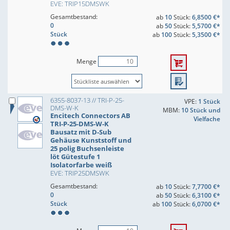
EVE: TRIP15DMSWK
Gesamtbestand:
ab
10
Stück:
6,8500 €*
0
ab
50
Stück:
5,5700 €*
Stück
ab
100
Stück:
5,3500 €*
Menge
6355-8037-13 // TRI-P-25-
VPE:
1 Stück
DMS-W-K
MBM:
10 Stück und
Encitech Connectors AB
Vielfache
TRI-P-25-DMS-W-K
Bausatz mit D-Sub
Gehäuse Kunststoff und
25 polig Buchsenleiste
löt Gütestufe 1
Isolatorfarbe weiß
EVE: TRIP25DMSWK
Gesamtbestand:
ab
10
Stück:
7,7700 €*
0
ab
50
Stück:
6,3100 €*
Stück
ab
100
Stück:
6,0700 €*