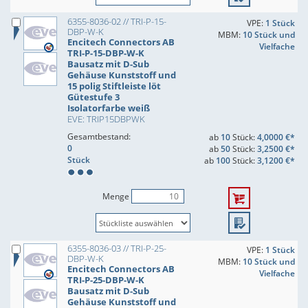
6355-8036-02 // TRI-P-15-
VPE:
1 Stück
DBP-W-K
MBM:
10 Stück und
Encitech Connectors AB
Vielfache
TRI-P-15-DBP-W-K
Bausatz mit D-Sub
Gehäuse Kunststoff und
15 polig Stiftleiste löt
Gütestufe 3
Isolatorfarbe weiß
EVE: TRIP15DBPWK
Gesamtbestand:
ab
10
Stück:
4,0000 €*
0
ab
50
Stück:
3,2500 €*
Stück
ab
100
Stück:
3,1200 €*
Menge
6355-8036-03 // TRI-P-25-
VPE:
1 Stück
DBP-W-K
MBM:
10 Stück und
Encitech Connectors AB
Vielfache
TRI-P-25-DBP-W-K
Bausatz mit D-Sub
Gehäuse Kunststoff und