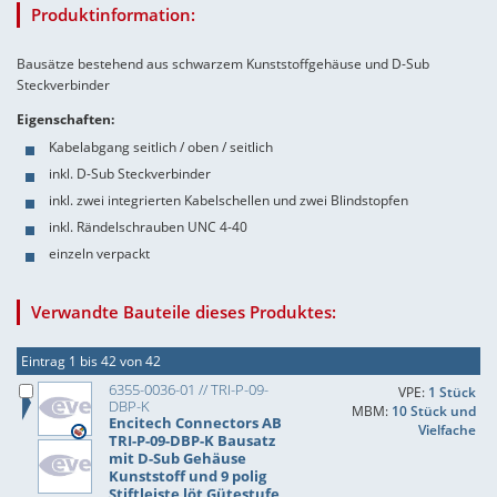
Produktinformation:
Bausätze bestehend aus schwarzem Kunststoffgehäuse und D-Sub
Steckverbinder
Eigenschaften:
Kabelabgang seitlich / oben / seitlich
inkl. D-Sub Steckverbinder
inkl. zwei integrierten Kabelschellen und zwei Blindstopfen
inkl. Rändelschrauben UNC 4-40
einzeln verpackt
Verwandte Bauteile dieses Produktes:
Eintrag 1 bis 42 von 42
6355-0036-01 // TRI-P-09-
VPE:
1 Stück
DBP-K
MBM:
10 Stück und
Encitech Connectors AB
Vielfache
TRI-P-09-DBP-K Bausatz
mit D-Sub Gehäuse
Kunststoff und 9 polig
Stiftleiste löt Gütestufe