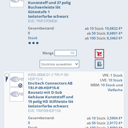
Kunststoff und 37 polig
Buchsenleiste löt
Gütestufe 1
Isolatorfarbe schwarz
EVE: TRIP37DMSK
Gesamtbestand:
ab
10
Stück:
10,6832 €*
0
ab
50
Stück:
8,6801 €*
Stück
ab
100
Stück:
8,3463 €*
Menge
6355-0068-01 // TRI-P-09-
VPE:
1 Stück
HDP15-K
UVE:
10 Stück
Encitech Connectors AB
MBM:
10 Stück und
TRI-P-09-HDP15-K
Vielfache
Bausatz mit D-Sub
Gehäuse Kunststoff und
15 polig HD Stiftleiste löt
Isolatorfarbe schwarz
EVE: TRIP09HDP15K
Gesamtbestand:
ab
10
Stück:
3,5904 €*
0
ab
50
Stück:
2,9172 €*
Stück
ab
100
Stück:
2,8050 €*