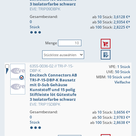
3 Isolatorfarbe schwarz
EVE: TRIP09DBPK
Gesamtbestand:
ab
10
Stück:
3,6128 €*
0
ab
50
Stück:
2,9354 €*
Stück
ab
100
Stück:
2,8225 €*
Menge
6355-0036-02 // TRI-P-15-
VPE:
1 Stück
DBP-K
UVE:
50 Stück
Encitech Connectors AB
MBM:
10 Stück und
TRI-P-15-DBP-K Bausatz
Vielfache
mit D-Sub Gehäuse
Kunststoff und 15 polig
Stiftleiste löt Gütestufe
3 Isolatorfarbe schwarz
EVE: TRIP15DBPK
Gesamtbestand:
ab
10
Stück:
3,6656 €*
0
ab
50
Stück:
2,9783 €*
Stück
ab
100
Stück:
2,8638 €*