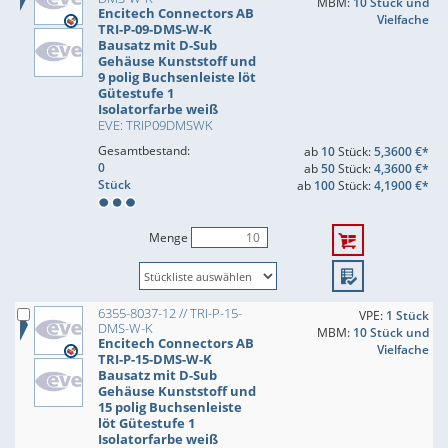
MBM:
10 Stück und
Encitech Connectors AB
Vielfache
TRI-P-09-DMS-W-K
Bausatz mit D-Sub
Gehäuse Kunststoff und
9 polig Buchsenleiste löt
Gütestufe 1
Isolatorfarbe weiß
EVE: TRIP09DMSWK
Gesamtbestand:
ab
10
Stück:
5,3600 €*
0
ab
50
Stück:
4,3600 €*
Stück
ab
100
Stück:
4,1900 €*
Menge
6355-8037-12 // TRI-P-15-
VPE:
1 Stück
DMS-W-K
MBM:
10 Stück und
Encitech Connectors AB
Vielfache
TRI-P-15-DMS-W-K
Bausatz mit D-Sub
Gehäuse Kunststoff und
15 polig Buchsenleiste
löt Gütestufe 1
Isolatorfarbe weiß