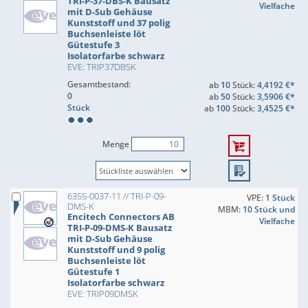
TRI-P-37-DBS-K Bausatz
Vielfache
mit D-Sub Gehäuse
Kunststoff und 37 polig
Buchsenleiste löt
Gütestufe 3
Isolatorfarbe schwarz
EVE: TRIP37DBSK
Gesamtbestand:
ab
10
Stück:
4,4192 €*
0
ab
50
Stück:
3,5906 €*
Stück
ab
100
Stück:
3,4525 €*
Menge
6355-0037-11 // TRI-P-09-
VPE:
1 Stück
DMS-K
MBM:
10 Stück und
Encitech Connectors AB
Vielfache
TRI-P-09-DMS-K Bausatz
mit D-Sub Gehäuse
Kunststoff und 9 polig
Buchsenleiste löt
Gütestufe 1
Isolatorfarbe schwarz
EVE: TRIP09DMSK