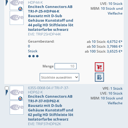
HDP44-K
UVE:
10 Stück
Encitech Connectors AB
MBM:
10 Stück und
TRI-P-25-HDP44-K
Vielfache
Bausatz mit D-Sub
Gehäuse Kunststoff und
44 polig HD Stiftleiste löt
Isolatorfarbe schwarz
EVE: TRIP25HDP44K
Gesamtbestand:
ab
10
Stück:
4,6752 €*
0
ab
50
Stück:
3,7986 €*
Stück
ab
100
Stück:
3,6525 €*
Menge
6355-0068-04 // TRI-P-37-
VPE:
1 Stück
HDP62-K
UVE:
10 Stück
Encitech Connectors AB
MBM:
10 Stück und
TRI-P-37-HDP62-K
Vielfache
Bausatz mit D-Sub
Gehäuse Kunststoff und
62 polig HD Stiftleiste löt
Isolatorfarbe schwarz
EVE: TRIP37HDP62K