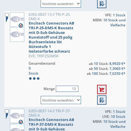
6355-0037-13 // TRI-P-25-
VPE:
1 Stück
DMS-K
MBM:
10 Stück und
Encitech Connectors AB
Vielfache
TRI-P-25-DMS-K Bausatz
mit D-Sub Gehäuse
Kunststoff und 25 polig
Buchsenleiste löt
Gütestufe 1
Isolatorfarbe schwarz
EVE: TRIP25DMSK
Gesamtbestand:
ab
10
Stück:
8,9920 €*
0
ab
50
Stück:
7,3060 €*
Stück
ab
100
Stück:
7,0250 €*
Menge
6355-0037-14 // TRI-P-37-
VPE:
1 Stück
DMS-K
UVE:
10 Stück
Encitech Connectors AB
MBM:
10 Stück und
TRI-P-37-DMS-K Bausatz
Vielfache
mit D-Sub Gehäuse