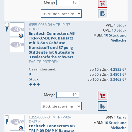
Menge
6355-0036-04 // TRI-P-37-
VPE:
1 Stück
DBP-K
UVE:
10 Stück
Encitech Connectors AB
MBM:
10 Stück und
TRI-P-37-DBP-K Bausatz
Vielfache
mit D-Sub Gehäuse
Kunststoff und 37 polig
Stiftleiste löt Gütestufe
3 Isolatorfarbe schwarz
EVE: TRIP37DBPK
Gesamtbestand:
ab
10
Stück:
4,2832 €*
0
ab
50
Stück:
3,4801 €*
Stück
ab
100
Stück:
3,3463 €*
Menge
6355-0037-01 // TRI-P-09-
VPE:
1 Stück
DMP-K
MBM:
10 Stück und
Encitech Connectors AB
Vielfache
TRI-P-09-DMP-K Bausatz