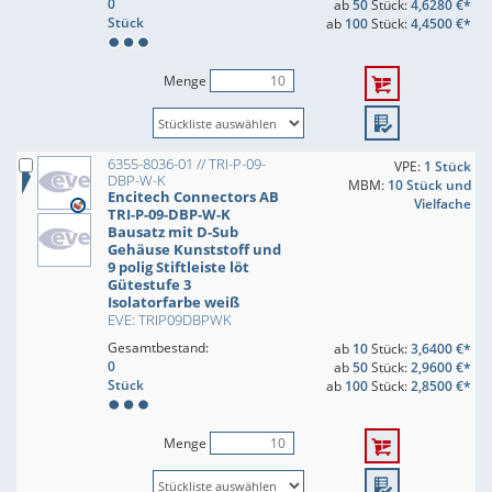
0
ab
50
Stück:
4,6280 €*
Stück
ab
100
Stück:
4,4500 €*
Menge
6355-8036-01 // TRI-P-09-
VPE:
1 Stück
DBP-W-K
MBM:
10 Stück und
Encitech Connectors AB
Vielfache
TRI-P-09-DBP-W-K
Bausatz mit D-Sub
Gehäuse Kunststoff und
9 polig Stiftleiste löt
Gütestufe 3
Isolatorfarbe weiß
EVE: TRIP09DBPWK
Gesamtbestand:
ab
10
Stück:
3,6400 €*
0
ab
50
Stück:
2,9600 €*
Stück
ab
100
Stück:
2,8500 €*
Menge