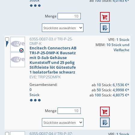
Stück
ab
100
Stück:
4,0163 €*
Menge
6355-0037-03 // TRI-P-25-
VPE:
1 Stück
DMP-K
MBM:
10 Stück und
Encitech Connectors AB
Vielfache
TRI-P-25-DMP-K Bausatz
mit D-Sub Gehäuse
Kunststoff und 25 polig
Stiftleiste löt Gütestufe
1 Isolatorfarbe schwarz
EVE: TRIP25DMPK
Gesamtbestand:
ab
10
Stück:
6,1536 €*
0
ab
50
Stück:
4,9998 €*
Stück
ab
100
Stück:
4,8075 €*
Menge
6355-0037-04 // TRI-P-37-
VPE:
1 Stück