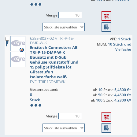
Menge
6355-8037-02 // TRI-P-15-
VPE:
1 Stück
DMP-W-K
MBM:
10 Stück und
Encitech Connectors AB
Vielfache
TRI-P-15-DMP-W-K
Bausatz mit D-Sub
Gehäuse Kunststoff und
15 polig Stiftleiste löt
Gütestufe 1
Isolatorfarbe weiß
EVE: TRIP15DMPWK
Gesamtbestand:
ab
10
Stück:
5,4800 €*
0
ab
50
Stück:
4,4500 €*
Stück
ab
100
Stück:
4,2800 €*
Menge