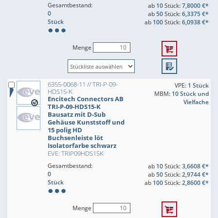
Gesamtbestand:
ab
10
Stück:
7,8000 €*
0
ab
50
Stück:
6,3375 €*
Stück
ab
100
Stück:
6,0938 €*
Menge
6355-0068-11 // TRI-P-09-
VPE:
1 Stück
HDS15-K
MBM:
10 Stück und
Encitech Connectors AB
Vielfache
TRI-P-09-HDS15-K
Bausatz mit D-Sub
Gehäuse Kunststoff und
15 polig HD
Buchsenleiste löt
Isolatorfarbe schwarz
EVE: TRIP09HDS15K
Gesamtbestand:
ab
10
Stück:
3,6608 €*
0
ab
50
Stück:
2,9744 €*
Stück
ab
100
Stück:
2,8600 €*
Menge