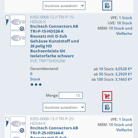
6355-0068-12 // TRI-P-15-
VPE:
1 Stück
HDS26-K
UVE:
10 Stück
Encitech Connectors AB
MBM:
10 Stück und
TRI-P-15-HDS26-K
Vielfache
Bausatz mit D-Sub
Gehäuse Kunststoff und
26 polig HD
Buchsenleiste löt
Isolatorfarbe schwarz
EVE: TRIP15HDS26K
Gesamtbestand:
ab
10
Stück:
4,0528 €*
0
ab
50
Stück:
3,2929 €*
Stück
ab
100
Stück:
3,1663 €*
Menge
6355-0068-13 // TRI-P-25-
VPE:
1 Stück
HDS44-K
MBM:
10 Stück und
Encitech Connectors AB
Vielfache
TRI-P-25-HDS44-K
Bausatz mit D-Sub