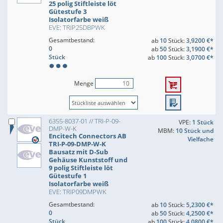
25 polig Stiftleiste löt
Gütestufe 3
Isolatorfarbe weiß
EVE: TRIP25DBPWK
Gesamtbestand:
ab
10
Stück:
3,9200 €*
0
ab
50
Stück:
3,1900 €*
Stück
ab
100
Stück:
3,0700 €*
Menge
6355-8037-01 // TRI-P-09-
VPE:
1 Stück
DMP-W-K
MBM:
10 Stück und
Encitech Connectors AB
Vielfache
TRI-P-09-DMP-W-K
Bausatz mit D-Sub
Gehäuse Kunststoff und
9 polig Stiftleiste löt
Gütestufe 1
Isolatorfarbe weiß
EVE: TRIP09DMPWK
Gesamtbestand:
ab
10
Stück:
5,2300 €*
0
ab
50
Stück:
4,2500 €*
Stück
ab
100
Stück:
4,0800 €*