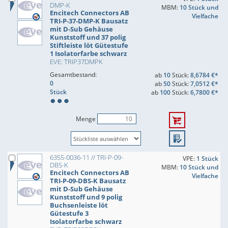
DMP-K
MBM:
10 Stück und
Encitech Connectors AB
Vielfache
TRI-P-37-DMP-K Bausatz
mit D-Sub Gehäuse
Kunststoff und 37 polig
Stiftleiste löt Gütestufe
1 Isolatorfarbe schwarz
EVE: TRIP37DMPK
Gesamtbestand:
ab
10
Stück:
8,6784 €*
0
ab
50
Stück:
7,0512 €*
Stück
ab
100
Stück:
6,7800 €*
Menge
6355-0036-11 // TRI-P-09-
VPE:
1 Stück
DBS-K
MBM:
10 Stück und
Encitech Connectors AB
Vielfache
TRI-P-09-DBS-K Bausatz
mit D-Sub Gehäuse
Kunststoff und 9 polig
Buchsenleiste löt
Gütestufe 3
Isolatorfarbe schwarz