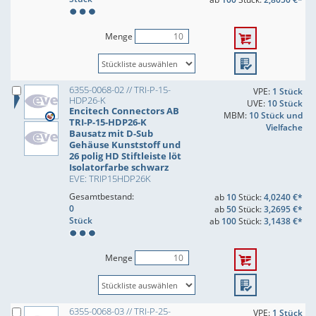
Menge
6355-0068-02 // TRI-P-15-
VPE:
1 Stück
HDP26-K
UVE:
10 Stück
Encitech Connectors AB
MBM:
10 Stück und
TRI-P-15-HDP26-K
Vielfache
Bausatz mit D-Sub
Gehäuse Kunststoff und
26 polig HD Stiftleiste löt
Isolatorfarbe schwarz
EVE: TRIP15HDP26K
Gesamtbestand:
ab
10
Stück:
4,0240 €*
0
ab
50
Stück:
3,2695 €*
Stück
ab
100
Stück:
3,1438 €*
Menge
6355-0068-03 // TRI-P-25-
VPE:
1 Stück