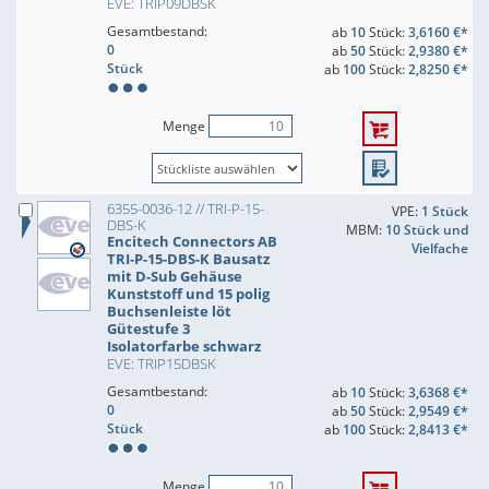
EVE: TRIP09DBSK
Gesamtbestand:
ab
10
Stück:
3,6160 €*
0
ab
50
Stück:
2,9380 €*
Stück
ab
100
Stück:
2,8250 €*
Menge
6355-0036-12 // TRI-P-15-
VPE:
1 Stück
DBS-K
MBM:
10 Stück und
Encitech Connectors AB
Vielfache
TRI-P-15-DBS-K Bausatz
mit D-Sub Gehäuse
Kunststoff und 15 polig
Buchsenleiste löt
Gütestufe 3
Isolatorfarbe schwarz
EVE: TRIP15DBSK
Gesamtbestand:
ab
10
Stück:
3,6368 €*
0
ab
50
Stück:
2,9549 €*
Stück
ab
100
Stück:
2,8413 €*
Menge