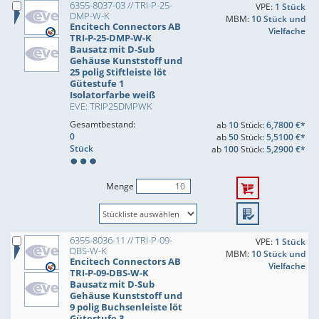
6355-8037-03 // TRI-P-25-
VPE:
1 Stück
DMP-W-K
MBM:
10 Stück und
Encitech Connectors AB
Vielfache
TRI-P-25-DMP-W-K
Bausatz mit D-Sub
Gehäuse Kunststoff und
25 polig Stiftleiste löt
Gütestufe 1
Isolatorfarbe weiß
EVE: TRIP25DMPWK
Gesamtbestand:
ab
10
Stück:
6,7800 €*
0
ab
50
Stück:
5,5100 €*
Stück
ab
100
Stück:
5,2900 €*
Menge
6355-8036-11 // TRI-P-09-
VPE:
1 Stück
DBS-W-K
MBM:
10 Stück und
Encitech Connectors AB
Vielfache
TRI-P-09-DBS-W-K
Bausatz mit D-Sub
Gehäuse Kunststoff und
9 polig Buchsenleiste löt
Gütestufe 3