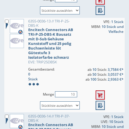
6355-0036-13 // TRI-P-25-
VPE:
1 Stück
DBS-K
MBM:
10 Stück und
Encitech Connectors AB
Vielfache
TRI-P-25-DBS-K Bausatz
mit D-Sub Gehäuse
Kunststoff und 25 polig
Buchsenleiste löt
Gütestufe 3
Isolatorfarbe schwarz
EVE: TRIP25DBSK
Gesamtbestand:
ab
10
Stück:
3,7584 €*
0
ab
50
Stück:
3,0537 €*
Stück
ab
100
Stück:
2,9363 €*
Menge
6355-0036-14 // TRI-P-37-
VPE:
1 Stück
DBS-K
UVE:
10 Stück
Encitech Connectors AB
MBM:
10 Stück und