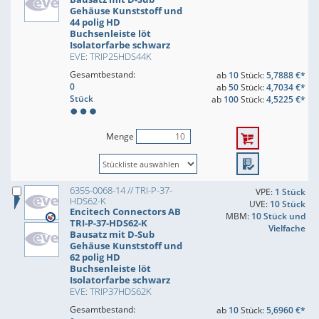
Gehäuse Kunststoff und
44 polig HD
Buchsenleiste löt
Isolatorfarbe schwarz
EVE: TRIP25HDS44K
Gesamtbestand:
ab
10
Stück:
5,7888 €*
0
ab
50
Stück:
4,7034 €*
Stück
ab
100
Stück:
4,5225 €*
Menge
6355-0068-14 // TRI-P-37-
VPE:
1 Stück
HDS62-K
UVE:
10 Stück
Encitech Connectors AB
MBM:
10 Stück und
TRI-P-37-HDS62-K
Vielfache
Bausatz mit D-Sub
Gehäuse Kunststoff und
62 polig HD
Buchsenleiste löt
Isolatorfarbe schwarz
EVE: TRIP37HDS62K
Gesamtbestand:
ab
10
Stück:
5,6960 €*