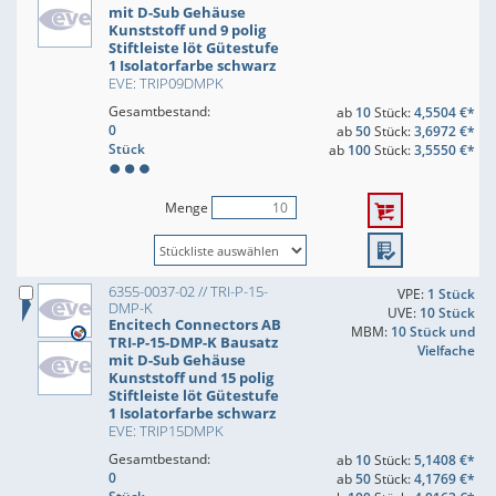
mit D-Sub Gehäuse
Kunststoff und 9 polig
Stiftleiste löt Gütestufe
1 Isolatorfarbe schwarz
EVE: TRIP09DMPK
Gesamtbestand:
ab
10
Stück:
4,5504 €*
0
ab
50
Stück:
3,6972 €*
Stück
ab
100
Stück:
3,5550 €*
Menge
6355-0037-02 // TRI-P-15-
VPE:
1 Stück
DMP-K
UVE:
10 Stück
Encitech Connectors AB
MBM:
10 Stück und
TRI-P-15-DMP-K Bausatz
Vielfache
mit D-Sub Gehäuse
Kunststoff und 15 polig
Stiftleiste löt Gütestufe
1 Isolatorfarbe schwarz
EVE: TRIP15DMPK
Gesamtbestand:
ab
10
Stück:
5,1408 €*
0
ab
50
Stück:
4,1769 €*