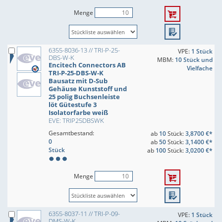
Menge
6355-8036-13 // TRI-P-25-
VPE:
1 Stück
DBS-W-K
MBM:
10 Stück und
Encitech Connectors AB
Vielfache
TRI-P-25-DBS-W-K
Bausatz mit D-Sub
Gehäuse Kunststoff und
25 polig Buchsenleiste
löt Gütestufe 3
Isolatorfarbe weiß
EVE: TRIP25DBSWK
Gesamtbestand:
ab
10
Stück:
3,8700 €*
0
ab
50
Stück:
3,1400 €*
Stück
ab
100
Stück:
3,0200 €*
Menge
6355-8037-11 // TRI-P-09-
VPE:
1 Stück
DMS-W-K