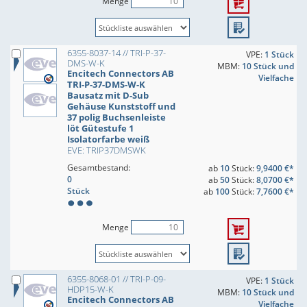
Menge
6355-8037-14 // TRI-P-37-
VPE:
1 Stück
DMS-W-K
MBM:
10 Stück und
Encitech Connectors AB
Vielfache
TRI-P-37-DMS-W-K
Bausatz mit D-Sub
Gehäuse Kunststoff und
37 polig Buchsenleiste
löt Gütestufe 1
Isolatorfarbe weiß
EVE: TRIP37DMSWK
Gesamtbestand:
ab
10
Stück:
9,9400 €*
0
ab
50
Stück:
8,0700 €*
Stück
ab
100
Stück:
7,7600 €*
Menge
6355-8068-01 // TRI-P-09-
VPE:
1 Stück
HDP15-W-K
MBM:
10 Stück und
Encitech Connectors AB
Vielfache