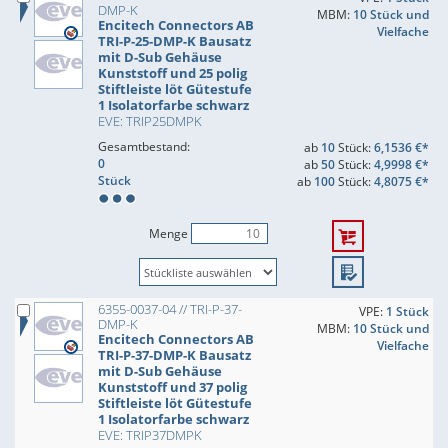
DMP-K
MBM:
10 Stück und
Encitech Connectors AB
Vielfache
TRI-P-25-DMP-K Bausatz
mit D-Sub Gehäuse
Kunststoff und 25 polig
Stiftleiste löt Gütestufe
1 Isolatorfarbe schwarz
EVE: TRIP25DMPK
Gesamtbestand:
ab
10
Stück:
6,1536 €*
0
ab
50
Stück:
4,9998 €*
Stück
ab
100
Stück:
4,8075 €*
Menge
6355-0037-04 // TRI-P-37-
VPE:
1 Stück
DMP-K
MBM:
10 Stück und
Encitech Connectors AB
Vielfache
TRI-P-37-DMP-K Bausatz
mit D-Sub Gehäuse
Kunststoff und 37 polig
Stiftleiste löt Gütestufe
1 Isolatorfarbe schwarz
EVE: TRIP37DMPK