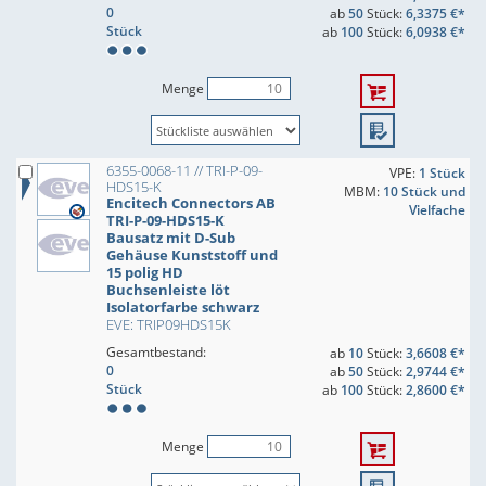
0
ab
50
Stück:
6,3375 €*
Stück
ab
100
Stück:
6,0938 €*
Menge
6355-0068-11 // TRI-P-09-
VPE:
1 Stück
HDS15-K
MBM:
10 Stück und
Encitech Connectors AB
Vielfache
TRI-P-09-HDS15-K
Bausatz mit D-Sub
Gehäuse Kunststoff und
15 polig HD
Buchsenleiste löt
Isolatorfarbe schwarz
EVE: TRIP09HDS15K
Gesamtbestand:
ab
10
Stück:
3,6608 €*
0
ab
50
Stück:
2,9744 €*
Stück
ab
100
Stück:
2,8600 €*
Menge