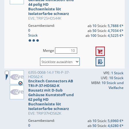
44 polig HD
Buchsenleiste löt
Isolatorfarbe schwarz
EVE: TRIP25HDS44K
Gesamtbestand:
ab
10
Stück:
5,7888 €*
0
ab
50
Stück:
4,7034 €*
Stück
ab
100
Stück:
4,5225 €*
Menge
6355-0068-14 // TRI-P-37-
VPE:
1 Stück
HDS62-K
UVE:
10 Stück
Encitech Connectors AB
MBM:
10 Stück und
TRI-P-37-HDS62-K
Vielfache
Bausatz mit D-Sub
Gehäuse Kunststoff und
62 polig HD
Buchsenleiste löt
Isolatorfarbe schwarz
EVE: TRIP37HDS62K
Gesamtbestand:
ab
10
Stück:
5,6960 €*
0
ab
50
Stück:
4,6280 €*