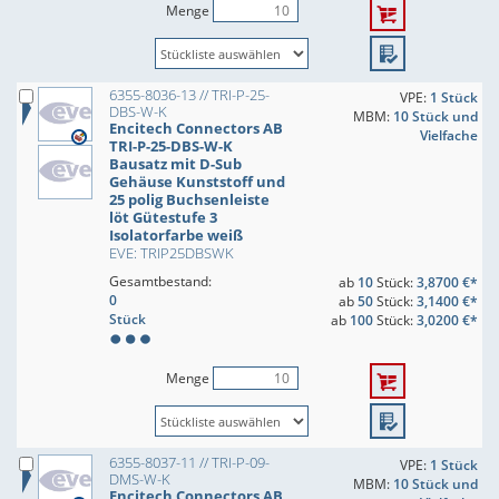
Menge
6355-8036-13 // TRI-P-25-
VPE:
1 Stück
DBS-W-K
MBM:
10 Stück und
Encitech Connectors AB
Vielfache
TRI-P-25-DBS-W-K
Bausatz mit D-Sub
Gehäuse Kunststoff und
25 polig Buchsenleiste
löt Gütestufe 3
Isolatorfarbe weiß
EVE: TRIP25DBSWK
Gesamtbestand:
ab
10
Stück:
3,8700 €*
0
ab
50
Stück:
3,1400 €*
Stück
ab
100
Stück:
3,0200 €*
Menge
6355-8037-11 // TRI-P-09-
VPE:
1 Stück
DMS-W-K
MBM:
10 Stück und
Encitech Connectors AB