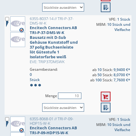
6355-8037-14 // TRI-P-37-
VPE:
1 Stück
DMS-W-K
MBM:
10 Stück und
Encitech Connectors AB
Vielfache
TRI-P-37-DMS-W-K
Bausatz mit D-Sub
Gehäuse Kunststoff und
37 polig Buchsenleiste
löt Gütestufe 1
Isolatorfarbe weiß
EVE: TRIP37DMSWK
Gesamtbestand:
ab
10
Stück:
9,9400 €*
0
ab
50
Stück:
8,0700 €*
Stück
ab
100
Stück:
7,7600 €*
Menge
6355-8068-01 // TRI-P-09-
VPE:
1 Stück
HDP15-W-K
MBM:
10 Stück und
Encitech Connectors AB
Vielfache
TRI-P-09-HDP15-W-K