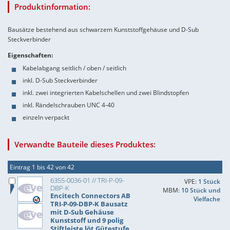
Produktinformation:
Bausätze bestehend aus schwarzem Kunststoffgehäuse und D-Sub
Steckverbinder
Eigenschaften:
Kabelabgang seitlich / oben / seitlich
inkl. D-Sub Steckverbinder
inkl. zwei integrierten Kabelschellen und zwei Blindstopfen
inkl. Rändelschrauben UNC 4-40
einzeln verpackt
Verwandte Bauteile dieses Produktes:
Eintrag 1 bis 42 von 42
6355-0036-01 // TRI-P-09-
VPE:
1 Stück
DBP-K
MBM:
10 Stück und
Encitech Connectors AB
Vielfache
TRI-P-09-DBP-K Bausatz
mit D-Sub Gehäuse
Kunststoff und 9 polig
Stiftleiste löt Gütestufe