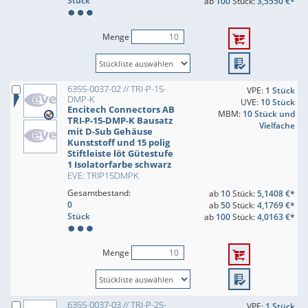
Stück
ab
100
Stück:
3,5550 €*
Menge
6355-0037-02 // TRI-P-15-
VPE:
1 Stück
DMP-K
UVE:
10 Stück
Encitech Connectors AB
MBM:
10 Stück und
TRI-P-15-DMP-K Bausatz
Vielfache
mit D-Sub Gehäuse
Kunststoff und 15 polig
Stiftleiste löt Gütestufe
1 Isolatorfarbe schwarz
EVE: TRIP15DMPK
Gesamtbestand:
ab
10
Stück:
5,1408 €*
0
ab
50
Stück:
4,1769 €*
Stück
ab
100
Stück:
4,0163 €*
Menge
6355-0037-03 // TRI-P-25-
VPE:
1 Stück