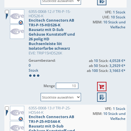
6355-0068-12 // TRI-P-15-
VPE:
1 Stück
HDS26-K
UVE:
10 Stück
Encitech Connectors AB
MBM:
10 Stück und
TRI-P-15-HDS26-K
Vielfache
Bausatz mit D-Sub
Gehäuse Kunststoff und
26 polig HD
Buchsenleiste löt
Isolatorfarbe schwarz
EVE: TRIP15HDS26K
Gesamtbestand:
ab
10
Stück:
4,0528 €*
0
ab
50
Stück:
3,2929 €*
Stück
ab
100
Stück:
3,1663 €*
Menge
6355-0068-13 // TRI-P-25-
VPE:
1 Stück
HDS44-K
MBM:
10 Stück und
Encitech Connectors AB
Vielfache
TRI-P-25-HDS44-K
Bausatz mit D-Sub
Gehäuse Kunststoff und