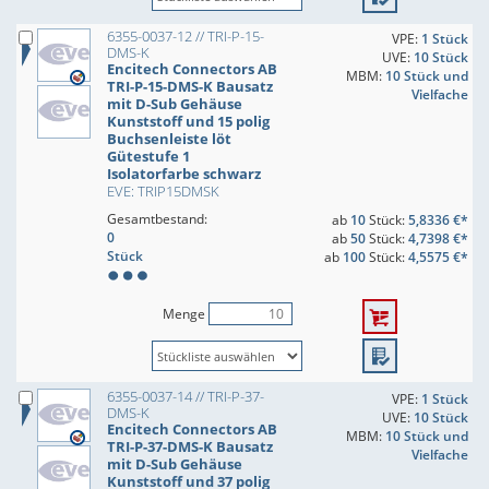
6355-0037-12 // TRI-P-15-
VPE:
1 Stück
DMS-K
UVE:
10 Stück
Encitech Connectors AB
MBM:
10 Stück und
TRI-P-15-DMS-K Bausatz
Vielfache
mit D-Sub Gehäuse
Kunststoff und 15 polig
Buchsenleiste löt
Gütestufe 1
Isolatorfarbe schwarz
EVE: TRIP15DMSK
Gesamtbestand:
ab
10
Stück:
5,8336 €*
0
ab
50
Stück:
4,7398 €*
Stück
ab
100
Stück:
4,5575 €*
Menge
6355-0037-14 // TRI-P-37-
VPE:
1 Stück
DMS-K
UVE:
10 Stück
Encitech Connectors AB
MBM:
10 Stück und
TRI-P-37-DMS-K Bausatz
Vielfache
mit D-Sub Gehäuse
Kunststoff und 37 polig