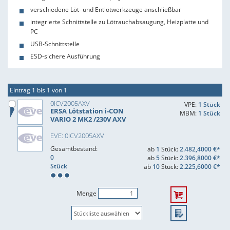
verschiedene Löt- und Entlötwerkzeuge anschließbar
integrierte Schnittstelle zu Lötrauchabsaugung, Heizplatte und
PC
USB-Schnittstelle
ESD-sichere Ausführung
Eintrag 1 bis 1 von 1
0ICV2005AXV
VPE:
1 Stück
ERSA Lötstation i-CON
MBM:
1 Stück
VARIO 2 MK2 /230V AXV
EVE: 0ICV2005AXV
Gesamtbestand:
ab
1
Stück:
2.482,4000 €*
0
ab
5
Stück:
2.396,8000 €*
Stück
ab
10
Stück:
2.225,6000 €*
Menge