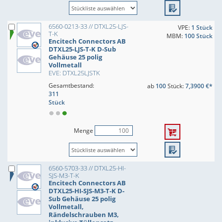
6560-0213-33 // DTXL25-LJS-
VPE:
1 Stück
T-K
MBM:
100 Stück
Encitech Connectors AB
DTXL25-LJS-T-K D-Sub
Gehäuse 25 polig
Vollmetall
EVE: DTXL25LJSTK
Gesamtbestand:
ab
100
Stück:
7,3900 €*
311
Stück
Menge
6560-5703-33 // DTXL25-HI-
SJS-M3-T-K
Encitech Connectors AB
DTXL25-HI-SJS-M3-T-K D-
Sub Gehäuse 25 polig
Vollmetall,
Rändelschrauben M3,