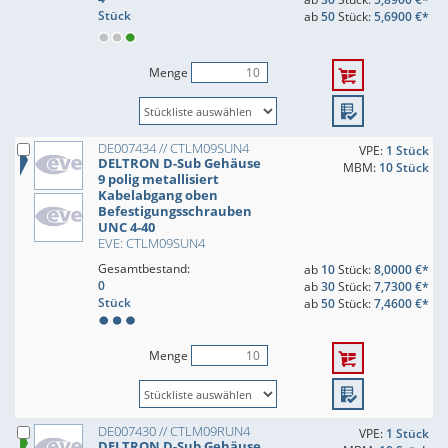
Stück
ab
50
Stück:
5,6900 €*
Menge
DE007434 // CTLM09SUN4
VPE:
1 Stück
DELTRON D-Sub Gehäuse
MBM:
10 Stück
9 polig metallisiert
Kabelabgang oben
Befestigungsschrauben
UNC 4-40
EVE: CTLM09SUN4
Gesamtbestand:
ab
10
Stück:
8,0000 €*
0
ab
30
Stück:
7,7300 €*
Stück
ab
50
Stück:
7,4600 €*
Menge
DE007430 // CTLM09RUN4
VPE:
1 Stück
DELTRON D-Sub Gehäuse