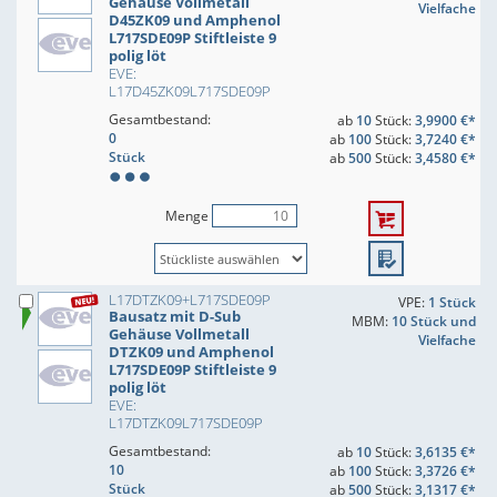
Gehäuse Vollmetall
Vielfache
D45ZK09 und Amphenol
L717SDE09P Stiftleiste 9
polig löt
EVE:
L17D45ZK09L717SDE09P
Gesamtbestand:
ab
10
Stück:
3,9900 €*
0
ab
100
Stück:
3,7240 €*
Stück
ab
500
Stück:
3,4580 €*
Menge
L17DTZK09+L717SDE09P
VPE:
1 Stück
Bausatz mit D-Sub
MBM:
10 Stück und
Gehäuse Vollmetall
Vielfache
DTZK09 und Amphenol
L717SDE09P Stiftleiste 9
polig löt
EVE:
L17DTZK09L717SDE09P
Gesamtbestand:
ab
10
Stück:
3,6135 €*
10
ab
100
Stück:
3,3726 €*
Stück
ab
500
Stück:
3,1317 €*