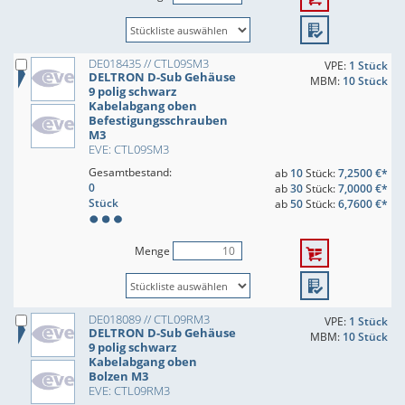
DE018435 // CTL09SM3
VPE:
1 Stück
DELTRON D-Sub Gehäuse
MBM:
10 Stück
9 polig schwarz
Kabelabgang oben
Befestigungsschrauben
M3
EVE: CTL09SM3
Gesamtbestand:
ab
10
Stück:
7,2500 €*
0
ab
30
Stück:
7,0000 €*
Stück
ab
50
Stück:
6,7600 €*
Menge
DE018089 // CTL09RM3
VPE:
1 Stück
DELTRON D-Sub Gehäuse
MBM:
10 Stück
9 polig schwarz
Kabelabgang oben
Bolzen M3
EVE: CTL09RM3