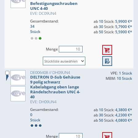
Befestigungsschrauben
UNC 4-40
EVE: DC09UN4
Gesamtbestand:
ab
10
Stück:
5,9900 €*
34
ab
30
Stück:
5,7900 €*
Stück
ab
50
Stück:
5,5900 €*
Menge
DE006408 // DH09UN4
VPE:
1 Stück
DELTRON D-Sub Gehäuse
MBM:
10 Stück
9 polig schwarz
Kabelabgang oben lange
Rändelschrauben UNC 4-
40
EVE: DH09UN4
Gesamtbestand:
ab
10
Stück:
4,3800 €*
0
ab
30
Stück:
4,2300 €*
Stück
ab
50
Stück:
4,0800 €*
Menge