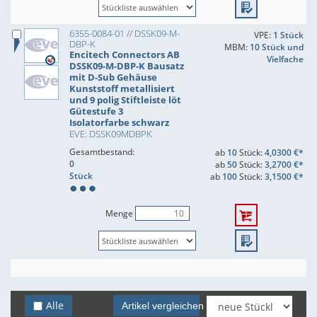
6355-0084-01 // DSSK09-M-
VPE:
1 Stück
DBP-K
MBM:
10 Stück und
Encitech Connectors AB
Vielfache
DSSK09-M-DBP-K Bausatz
mit D-Sub Gehäuse
Kunststoff metallisiert
und 9 polig Stiftleiste löt
Gütestufe 3
Isolatorfarbe schwarz
EVE: DSSK09MDBPK
Gesamtbestand:
ab
10
Stück:
4,0300 €*
0
ab
50
Stück:
3,2700 €*
Stück
ab
100
Stück:
3,1500 €*
Menge
Alle
Artikel vergleichen