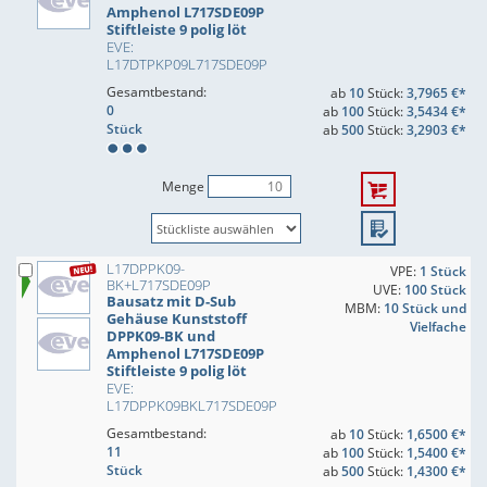
Amphenol L717SDE09P
Stiftleiste 9 polig löt
EVE:
L17DTPKP09L717SDE09P
Gesamtbestand:
ab
10
Stück:
3,7965 €*
0
ab
100
Stück:
3,5434 €*
Stück
ab
500
Stück:
3,2903 €*
Menge
L17DPPK09-
VPE:
1 Stück
BK+L717SDE09P
UVE:
100 Stück
Bausatz mit D-Sub
MBM:
10 Stück und
Gehäuse Kunststoff
Vielfache
DPPK09-BK und
Amphenol L717SDE09P
Stiftleiste 9 polig löt
EVE:
L17DPPK09BKL717SDE09P
Gesamtbestand:
ab
10
Stück:
1,6500 €*
11
ab
100
Stück:
1,5400 €*
Stück
ab
500
Stück:
1,4300 €*