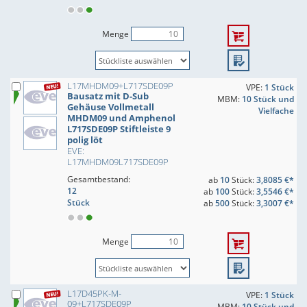
Menge
L17MHDM09+L717SDE09P
VPE:
1 Stück
Bausatz mit D-Sub
MBM:
10 Stück und
Gehäuse Vollmetall
Vielfache
MHDM09 und Amphenol
L717SDE09P Stiftleiste 9
polig löt
EVE:
L17MHDM09L717SDE09P
Gesamtbestand:
ab
10
Stück:
3,8085 €*
12
ab
100
Stück:
3,5546 €*
Stück
ab
500
Stück:
3,3007 €*
Menge
L17D45PK-M-
VPE:
1 Stück
09+L717SDE09P
MBM:
10 Stück und