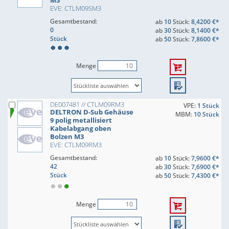
M3
EVE: CTLM09SM3
Gesamtbestand:
ab
10
Stück:
8,4200 €*
0
ab
30
Stück:
8,1400 €*
Stück
ab
50
Stück:
7,8600 €*
Menge
DE007481 // CTLM09RM3
VPE:
1 Stück
DELTRON D-Sub Gehäuse
MBM:
10 Stück
9 polig metallisiert
Kabelabgang oben
Bolzen M3
EVE: CTLM09RM3
Gesamtbestand:
ab
10
Stück:
7,9600 €*
42
ab
30
Stück:
7,6900 €*
Stück
ab
50
Stück:
7,4300 €*
Menge