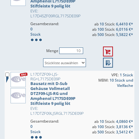
Amphenol L717SDE09P
Stiftleiste 9 polig löt
EVE:
L17D45ZF09RGL717SDE09P
Gesamtbestand:
ab
10
Stück:
6,4410 €*
0
ab
100
Stück:
6,0116 €*
Stück
ab
500
Stück:
5,5822 €*
Menge
L17DTZF09-LJS-
VPE:
1 Stück
RG+L717SDE09P
MBM:
10 Stück und
Bausatz mit D-Sub
Vielfache
Gehäuse Vollmetall
DTZF09-LJS-RG und
Amphenol L717SDE09P
Stiftleiste 9 polig löt
EVE:
L17DTZF09LJSRGL717SDE09P
Gesamtbestand:
ab
10
Stück:
4,0860 €*
0
ab
100
Stück:
3,8136 €*
Stück
ab
500
Stück:
3,5412 €*