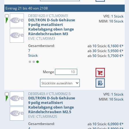
Eintrag 21 bis 40 von 2108
DE001620 // CTLM09M3
VPE:
1 Stück
DELTRON D-Sub Gehäuse
MBM:
10 Stück
9 polig metallisiert
Kabelabgang oben lange
Rändelschrauben M3
EVE: CTLM09M3
Gesamtbestand:
ab
10
Stück:
6,1600 €*
7
ab
30
Stück:
5,9500 €*
Stück
ab
50
Stück:
5,7500 €*
Menge
DE005403 // CTLM09M2.5
VPE:
1 Stück
DELTRON D-Sub Gehäuse
MBM:
10 Stück
9 polig metallisiert
Kabelabgang oben lange
Rändelschrauben M2.5
EVE: CTLM09M25
Gesamtbestand:
ab
10
Stück:
6,0900 €*
4
ab
30
Stück:
5,8900 €*