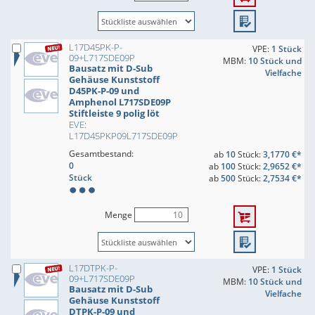
L17D45PK-P-
VPE:
1 Stück
09+L717SDE09P
MBM:
10 Stück und
Bausatz mit D-Sub
Vielfache
Gehäuse Kunststoff
D45PK-P-09 und
Amphenol L717SDE09P
Stiftleiste 9 polig löt
EVE:
L17D45PKP09L717SDE09P
Gesamtbestand:
ab
10
Stück:
3,1770 €*
0
ab
100
Stück:
2,9652 €*
Stück
ab
500
Stück:
2,7534 €*
Menge
L17DTPK-P-
VPE:
1 Stück
09+L717SDE09P
MBM:
10 Stück und
Bausatz mit D-Sub
Vielfache
Gehäuse Kunststoff
DTPK-P-09 und