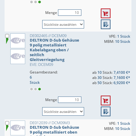
Menge
DE002465 // DCEM09
VPE:
1 Stück
DELTRON D-Sub Gehäuse
MBM:
10 Stück
9 polig metallisiert
Kabelabgang oben /
seitlich
Gleitverriegelung
EVE: DCEM09
Gesamtbestand:
ab
10
Stück:
7,4100 €*
6
ab
30
Stück:
7,1600 €*
Stück
ab
50
Stück:
6,9200 €*
Menge
DE012039 // DCM09M3
VPE:
1 Stück
DELTRON D-Sub Gehäuse
MBM:
10 Stück
9 polig metallisiert oben