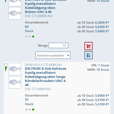
MBM:
10 Stück
9 polig metallisiert
Kabelabgang oben
Bolzen UNC 4-40
EVE: CTLM09RUN4
Gesamtbestand:
ab
10
Stück:
6,2600 €*
60
ab
30
Stück:
6,0500 €*
Stück
ab
50
Stück:
5,8400 €*
Menge
DE001616 // CTLM09UN4
VPE:
1 Stück
DELTRON D-Sub Gehäuse
MBM:
10 Stück
9 polig metallisiert
Kabelabgang oben lange
Rändelschrauben UNC 4-
40
EVE: CTLM09UN4
Gesamtbestand:
ab
10
Stück:
5,8000 €*
55
ab
30
Stück:
5,6100 €*
Stück
ab
50
Stück:
5,4100 €*