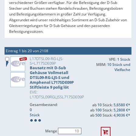
verschiedener Größen verfügbar. Für die Befestigung der D-Sub
Stecker und Buchsen stehen Rändelschrauben, Befestigungsbolzen
und Befestigungsklammern in großer Zahl zur Verfügung.
Abgerundet wird unser reichhaltiges Sortiment an D-Sub Zubehör von
Gleitverriegelungen für D-Sub Gehäuse und den passenden
Befestigungssätzen.
Eintrag 1 bis 20 von 2108
L17DTSL09-RG-LJS-
VPE:
1 Stück
S+L717SDE09P
MBM:
10 Stück und
Bausatz mit D-Sub
Vielfache
Gehäuse Vollmetall
DTSL09-RG-LJS-S und
Amphenol L717SDE09P
Stiftleiste 9 polig löt
EVE:
L17DTSL09RGLJSSL717SDE09P
Gesamtbestand:
ab
10
Stück:
5,6580 €*
0
ab
100
Stück:
5,2808 €*
Stück
ab
500
Stück:
4,9036 €*
Menge