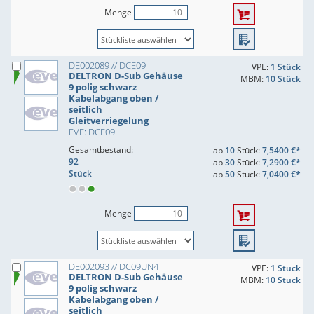
Menge
DE002089 // DCE09
VPE:
1 Stück
DELTRON D-Sub Gehäuse
MBM:
10 Stück
9 polig schwarz
Kabelabgang oben /
seitlich
Gleitverriegelung
EVE: DCE09
Gesamtbestand:
ab
10
Stück:
7,5400 €*
92
ab
30
Stück:
7,2900 €*
Stück
ab
50
Stück:
7,0400 €*
Menge
DE002093 // DC09UN4
VPE:
1 Stück
DELTRON D-Sub Gehäuse
MBM:
10 Stück
9 polig schwarz
Kabelabgang oben /
seitlich