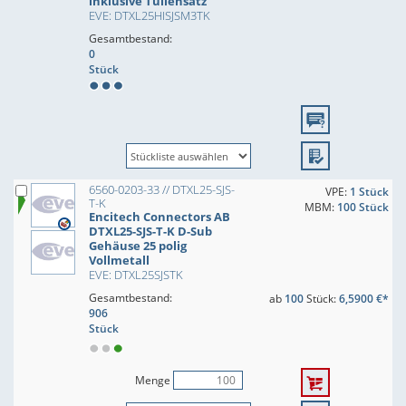
inklusive Tüllensatz
EVE: DTXL25HISJSM3TK
Gesamtbestand:
0
Stück
6560-0203-33 // DTXL25-SJS-
VPE:
1 Stück
T-K
MBM:
100 Stück
Encitech Connectors AB
DTXL25-SJS-T-K D-Sub
Gehäuse 25 polig
Vollmetall
EVE: DTXL25SJSTK
Gesamtbestand:
ab
100
Stück:
6,5900 €*
906
Stück
Menge