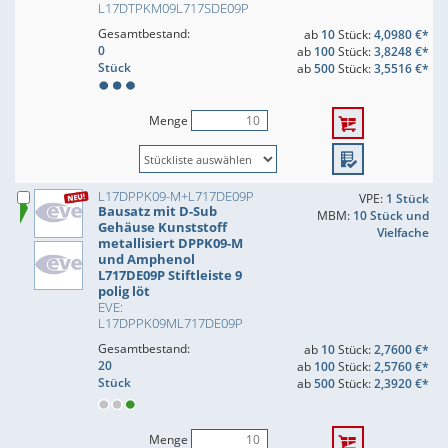
L17DTPKM09L717SDE09P
Gesamtbestand:
ab
10
Stück:
4,0980 €*
0
ab
100
Stück:
3,8248 €*
Stück
ab
500
Stück:
3,5516 €*
Menge
L17DPPK09-M+L717DE09P
VPE:
1 Stück
Bausatz mit D-Sub
MBM:
10 Stück und
Gehäuse Kunststoff
Vielfache
metallisiert DPPK09-M
und Amphenol
L717DE09P Stiftleiste 9
polig löt
EVE:
L17DPPK09ML717DE09P
Gesamtbestand:
ab
10
Stück:
2,7600 €*
20
ab
100
Stück:
2,5760 €*
Stück
ab
500
Stück:
2,3920 €*
Menge