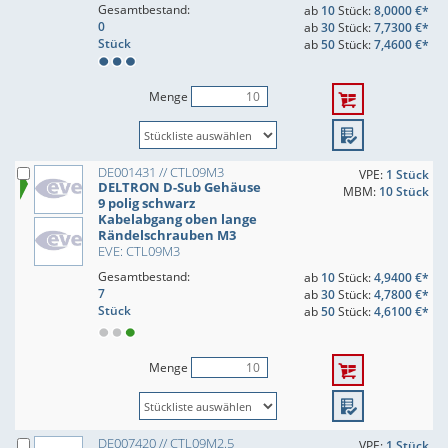
Gesamtbestand:
ab
10
Stück:
8,0000 €*
0
ab
30
Stück:
7,7300 €*
Stück
ab
50
Stück:
7,4600 €*
Menge
DE001431 // CTL09M3
VPE:
1 Stück
DELTRON D-Sub Gehäuse
MBM:
10 Stück
9 polig schwarz
Kabelabgang oben lange
Rändelschrauben M3
EVE: CTL09M3
Gesamtbestand:
ab
10
Stück:
4,9400 €*
7
ab
30
Stück:
4,7800 €*
Stück
ab
50
Stück:
4,6100 €*
Menge
DE007420 // CTL09M2.5
VPE:
1 Stück