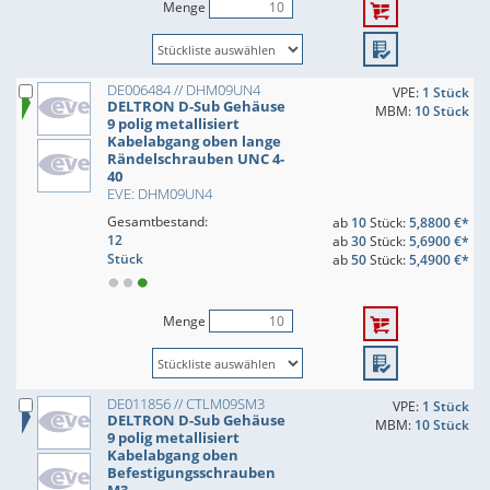
Menge
DE006484 // DHM09UN4
VPE:
1 Stück
DELTRON D-Sub Gehäuse
MBM:
10 Stück
9 polig metallisiert
Kabelabgang oben lange
Rändelschrauben UNC 4-
40
EVE: DHM09UN4
Gesamtbestand:
ab
10
Stück:
5,8800 €*
12
ab
30
Stück:
5,6900 €*
Stück
ab
50
Stück:
5,4900 €*
Menge
DE011856 // CTLM09SM3
VPE:
1 Stück
DELTRON D-Sub Gehäuse
MBM:
10 Stück
9 polig metallisiert
Kabelabgang oben
Befestigungsschrauben