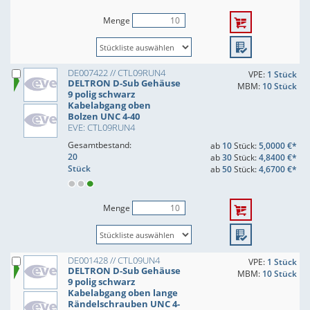
Menge
DE007422 // CTL09RUN4
VPE:
1 Stück
DELTRON D-Sub Gehäuse
MBM:
10 Stück
9 polig schwarz
Kabelabgang oben
Bolzen UNC 4-40
EVE: CTL09RUN4
Gesamtbestand:
ab
10
Stück:
5,0000 €*
20
ab
30
Stück:
4,8400 €*
Stück
ab
50
Stück:
4,6700 €*
Menge
DE001428 // CTL09UN4
VPE:
1 Stück
DELTRON D-Sub Gehäuse
MBM:
10 Stück
9 polig schwarz
Kabelabgang oben lange
Rändelschrauben UNC 4-