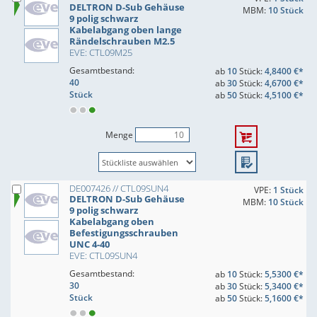
DELTRON D-Sub Gehäuse
MBM:
10 Stück
9 polig schwarz
Kabelabgang oben lange
Rändelschrauben M2.5
EVE: CTL09M25
Gesamtbestand:
ab
10
Stück:
4,8400 €*
40
ab
30
Stück:
4,6700 €*
Stück
ab
50
Stück:
4,5100 €*
Menge
DE007426 // CTL09SUN4
VPE:
1 Stück
DELTRON D-Sub Gehäuse
MBM:
10 Stück
9 polig schwarz
Kabelabgang oben
Befestigungsschrauben
UNC 4-40
EVE: CTL09SUN4
Gesamtbestand:
ab
10
Stück:
5,5300 €*
30
ab
30
Stück:
5,3400 €*
Stück
ab
50
Stück:
5,1600 €*