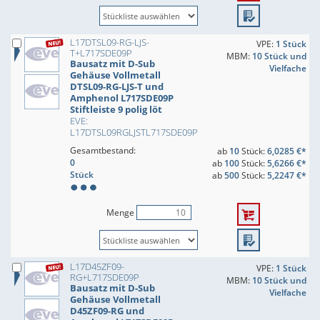
L17DTSL09-RG-LJS-
VPE:
1 Stück
T+L717SDE09P
MBM:
10 Stück und
Bausatz mit D-Sub
Vielfache
Gehäuse Vollmetall
DTSL09-RG-LJS-T und
Amphenol L717SDE09P
Stiftleiste 9 polig löt
EVE:
L17DTSL09RGLJSTL717SDE09P
Gesamtbestand:
ab
10
Stück:
6,0285 €*
0
ab
100
Stück:
5,6266 €*
Stück
ab
500
Stück:
5,2247 €*
Menge
L17D45ZF09-
VPE:
1 Stück
RG+L717SDE09P
MBM:
10 Stück und
Bausatz mit D-Sub
Vielfache
Gehäuse Vollmetall
D45ZF09-RG und