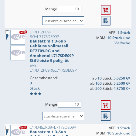
Menge
L17DTZF09-
VPE:
1 Stück
RG+L717SDE09P
MBM:
10 Stück und
Bausatz mit D-Sub
Vielfache
Gehäuse Vollmetall
DTZF09-RG und
Amphenol L717SDE09P
Stiftleiste 9 polig löt
EVE:
L17DTZF09RGL717SDE09P
Gesamtbestand:
ab
10
Stück:
5,6250 €*
0
ab
100
Stück:
5,2500 €*
Stück
ab
500
Stück:
4,8750 €*
Menge
L17D45ZK09+L717SDE09P
VPE:
1 Stück
Bausatz mit D-Sub
MBM:
10 Stück und