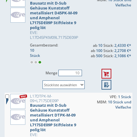
Bausatz mit D-Sub
Vielfache
Gehäuse Kunststoff
metallisiert D45PK-M-09
und Amphenol
L717SDE09P Stiftleiste 9
polig löt
EVE:
L17D45PKM09L717SDE09P
Gesamtbestand:
ab
10
Stück:
2,4330 €*
10
ab
100
Stück:
2,2708 €*
Stück
ab
500
Stück:
2,1086 €*
Menge
L17DTPK-M-
VPE:
1 Stück
09+L717SDE09P
MBM:
10 Stück und
Bausatz mit D-Sub
Vielfache
Gehäuse Kunststoff
metallisiert DTPK-M-09
und Amphenol
L717SDE09P Stiftleiste 9
polig löt
EVE: