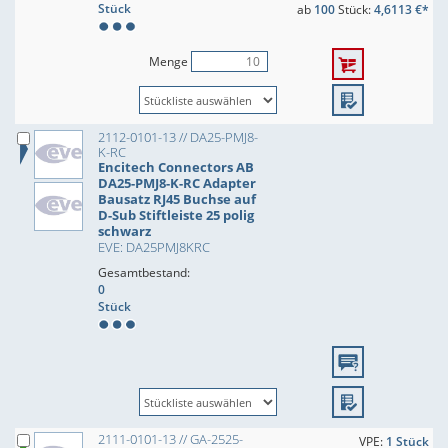
Stück
ab
100
Stück:
4,6113 €*
Menge
2112-0101-13 // DA25-PMJ8-
K-RC
Encitech Connectors AB
DA25-PMJ8-K-RC Adapter
Bausatz RJ45 Buchse auf
D-Sub Stiftleiste 25 polig
schwarz
EVE: DA25PMJ8KRC
Gesamtbestand:
0
Stück
2111-0101-13 // GA-2525-
VPE:
1 Stück