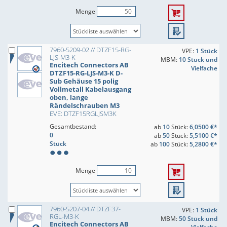
Menge
7960-5209-02 // DTZF15-RG-
VPE:
1 Stück
LJS-M3-K
MBM:
10 Stück und
Encitech Connectors AB
Vielfache
DTZF15-RG-LJS-M3-K D-
Sub Gehäuse 15 polig
Vollmetall Kabelausgang
oben, lange
Rändelschrauben M3
EVE: DTZF15RGLJSM3K
Gesamtbestand:
ab
10
Stück:
6,0500 €*
0
ab
50
Stück:
5,5100 €*
Stück
ab
100
Stück:
5,2800 €*
Menge
7960-5207-04 // DTZF37-
VPE:
1 Stück
RGL-M3-K
MBM:
50 Stück und
Encitech Connectors AB