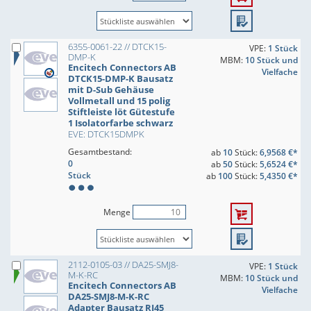
6355-0061-22 // DTCK15-
VPE:
1 Stück
DMP-K
MBM:
10 Stück und
Encitech Connectors AB
Vielfache
DTCK15-DMP-K Bausatz
mit D-Sub Gehäuse
Vollmetall und 15 polig
Stiftleiste löt Gütestufe
1 Isolatorfarbe schwarz
EVE: DTCK15DMPK
Gesamtbestand:
ab
10
Stück:
6,9568 €*
0
ab
50
Stück:
5,6524 €*
Stück
ab
100
Stück:
5,4350 €*
Menge
2112-0105-03 // DA25-SMJ8-
VPE:
1 Stück
M-K-RC
MBM:
10 Stück und
Encitech Connectors AB
Vielfache
DA25-SMJ8-M-K-RC
Adapter Bausatz RJ45