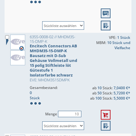
6355-0008-02 // MHDM35-
VPE:
1 Stück
15-DMP-K
MBM:
10 Stück und
Encitech Connectors AB
Vielfache
MHDM35-15-DMP-K
Bausatz mit D-Sub
Gehäuse Vollmetall und
15 polig Stiftleiste löt
Gütestufe 1
Isolatorfarbe schwarz
EVE: MHDM3515DMPK
Gesamtbestand:
ab
10
Stück:
7,0400 €*
0
ab
50
Stück:
5,7200 €*
Stück
ab
100
Stück:
5,5000 €*
Menge