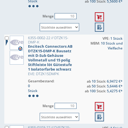
Stück
ab
100
Stück:
5,5600 €*
Menge
6355-0002-22 // DTZK15-
VPE:
1 Stück
DMP-K
MBM:
10 Stück und
Encitech Connectors AB
Vielfache
DTZK15-DMP-K Bausatz
mit D-Sub Gehäuse
Vollmetall und 15 polig
Stiftleiste löt Gütestufe
1 Isolatorfarbe schwarz
EVE: DTZK15DMPK
Gesamtbestand:
ab
10
Stück:
6,9472 €*
0
ab
50
Stück:
5,6446 €*
Stück
ab
100
Stück:
5,4275 €*
Menge
6355-0103-22 // D45ZK15-