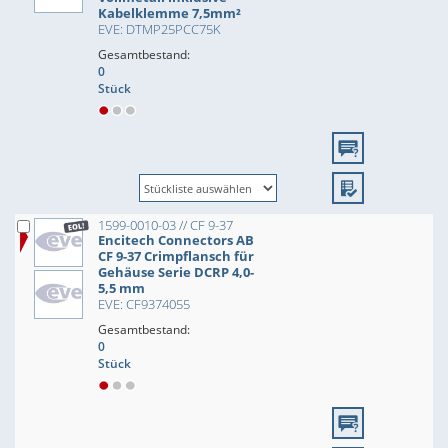
Kabelklemme 7,5mm²
EVE: DTMP25PCC75K
Gesamtbestand:
0
Stück
1599-0010-03 // CF 9-37
Encitech Connectors AB
CF 9-37 Crimpflansch für
Gehäuse Serie DCRP 4,0-
5,5 mm
EVE: CF9374055
Gesamtbestand:
0
Stück