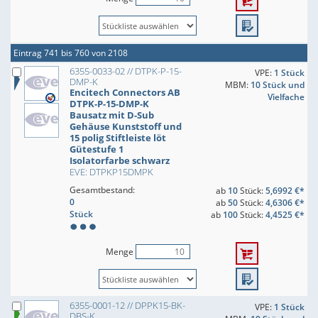
Eintrag 741 bis 760 von 2108
6355-0033-02 // DTPK-P-15-
VPE:
1 Stück
DMP-K
MBM:
10 Stück und
Encitech Connectors AB
Vielfache
DTPK-P-15-DMP-K
Bausatz mit D-Sub
Gehäuse Kunststoff und
15 polig Stiftleiste löt
Gütestufe 1
Isolatorfarbe schwarz
EVE: DTPKP15DMPK
Gesamtbestand:
ab
10
Stück:
5,6992 €*
0
ab
50
Stück:
4,6306 €*
Stück
ab
100
Stück:
4,4525 €*
Menge
6355-0001-12 // DPPK15-BK-
VPE:
1 Stück
DBS-K