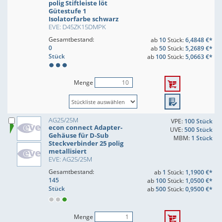
polig Stiftleiste löt
Gütestufe 1
Isolatorfarbe schwarz
EVE: D45ZK15DMPK
Gesamtbestand:
ab
10
Stück:
6,4848 €*
0
ab
50
Stück:
5,2689 €*
Stück
ab
100
Stück:
5,0663 €*
Menge
AG25/25M
VPE:
100 Stück
econ connect Adapter-
UVE:
500 Stück
Gehäuse für D-Sub
MBM:
1 Stück
Steckverbinder 25 polig
metallisiert
EVE: AG25/25M
Gesamtbestand:
ab
1
Stück:
1,1900 €*
145
ab
100
Stück:
1,0500 €*
Stück
ab
500
Stück:
0,9500 €*
Menge