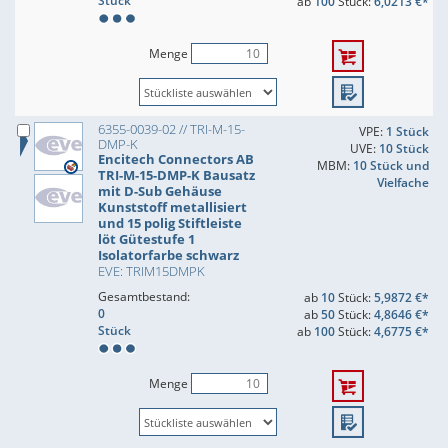
Stück
ab
100
Stück:
6,0213 €*
Menge
6355-0039-02 // TRI-M-15-
VPE:
1 Stück
DMP-K
UVE:
10 Stück
Encitech Connectors AB
MBM:
10 Stück und
TRI-M-15-DMP-K Bausatz
Vielfache
mit D-Sub Gehäuse
Kunststoff metallisiert
und 15 polig Stiftleiste
löt Gütestufe 1
Isolatorfarbe schwarz
EVE: TRIM15DMPK
Gesamtbestand:
ab
10
Stück:
5,9872 €*
0
ab
50
Stück:
4,8646 €*
Stück
ab
100
Stück:
4,6775 €*
Menge