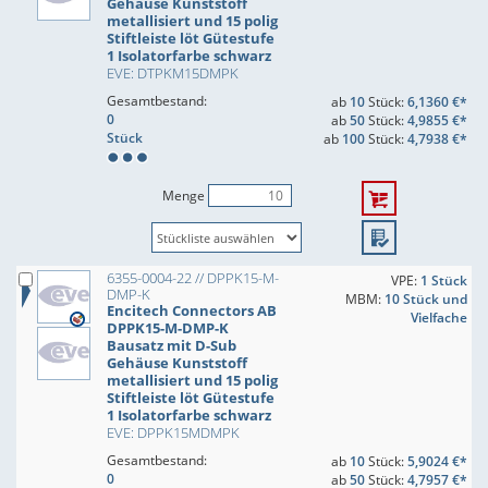
Gehäuse Kunststoff
metallisiert und 15 polig
Stiftleiste löt Gütestufe
1 Isolatorfarbe schwarz
EVE: DTPKM15DMPK
Gesamtbestand:
ab
10
Stück:
6,1360 €*
0
ab
50
Stück:
4,9855 €*
Stück
ab
100
Stück:
4,7938 €*
Menge
6355-0004-22 // DPPK15-M-
VPE:
1 Stück
DMP-K
MBM:
10 Stück und
Encitech Connectors AB
Vielfache
DPPK15-M-DMP-K
Bausatz mit D-Sub
Gehäuse Kunststoff
metallisiert und 15 polig
Stiftleiste löt Gütestufe
1 Isolatorfarbe schwarz
EVE: DPPK15MDMPK
Gesamtbestand:
ab
10
Stück:
5,9024 €*
0
ab
50
Stück:
4,7957 €*