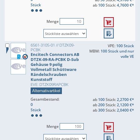
Stück
ab
100
Stück:
4,7600 €*
Menge
6561-3105-01 // DTZK09-
VPE:
100 Stück
PCBK
MBM:
100 Stück und nur
Encitech Connectors AB
volle VE
DTZK-09-RA-PCBK D-Sub
Gehäuse 9 polig
Vollmetall Schüttware
Rändelschrauben
Kunststoff
EVE: DTZK09RAPCBK
Alternativartikel
Gesamtbestand:
ab
100
Stück:
2,2700 €*
0
ab
200
Stück:
2,1200 €*
Stück
ab
300
Stück:
2,0400 €*
Menge