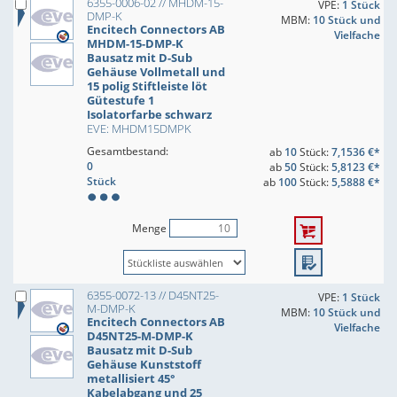
6355-0006-02 // MHDM-15-
VPE:
1 Stück
DMP-K
MBM:
10 Stück und
Encitech Connectors AB
Vielfache
MHDM-15-DMP-K
Bausatz mit D-Sub
Gehäuse Vollmetall und
15 polig Stiftleiste löt
Gütestufe 1
Isolatorfarbe schwarz
EVE: MHDM15DMPK
Gesamtbestand:
ab
10
Stück:
7,1536 €*
0
ab
50
Stück:
5,8123 €*
Stück
ab
100
Stück:
5,5888 €*
Menge
6355-0072-13 // D45NT25-
VPE:
1 Stück
M-DMP-K
MBM:
10 Stück und
Encitech Connectors AB
Vielfache
D45NT25-M-DMP-K
Bausatz mit D-Sub
Gehäuse Kunststoff
metallisiert 45°
Kabelabgang und 25