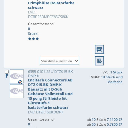
Crimphülse Isolatorfarbe
schwarz
EVE:
DCRP25DMPCF65CS80K
Gesamtbestand:
0
Stück
6355-0101-22 // DTZK15-BK-
VPE:
1 Stück
DMP-K
MBM:
10 Stück und
Encitech Connectors AB
Vielfache
DTZK15-BK-DMP-K
Bausatz mit D-Sub
Gehäuse Vollmetall und
15 polig Stiftleiste löt
Gütestufe 1
Isolatorfarbe schwarz
EVE: DTZK15BKDMPK
Gesamtbestand:
ab
10
Stück:
7,1100 €*
0
ab
50
Stück:
5,7800 €*