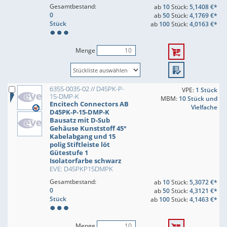
Gesamtbestand:
ab
10
Stück:
5,1408 €*
0
ab
50
Stück:
4,1769 €*
Stück
ab
100
Stück:
4,0163 €*
Menge
6355-0035-02 // D45PK-P-
VPE:
1 Stück
15-DMP-K
MBM:
10 Stück und
Encitech Connectors AB
Vielfache
D45PK-P-15-DMP-K
Bausatz mit D-Sub
Gehäuse Kunststoff 45°
Kabelabgang und 15
polig Stiftleiste löt
Gütestufe 1
Isolatorfarbe schwarz
EVE: D45PKP15DMPK
Gesamtbestand:
ab
10
Stück:
5,3072 €*
0
ab
50
Stück:
4,3121 €*
Stück
ab
100
Stück:
4,1463 €*
Menge