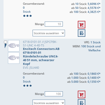
Gesamtbestand:
ab
10
Stück:
5,6096 €*
0
ab
50
Stück:
4,5578 €*
Stück
ab
100
Stück:
4,3825 €*
Menge
6718-0101-01 // JSPCPBK-
VPE:
1 Stück
51-UNC 4-40-T5
MBM:
100 Stück und
Encitech Connectors AB
Vielfache
6718-0101-01
Rändelschraube UNC4-
40 51 mm, schwarzer
Kopf
EVE: JSU440
Gesamtbestand:
ab
100
Stück:
0,1860 €*
0
ab
1.000
Stück:
0,1400 €*
Stück
ab
5.000
Stück:
0,1350 €*
Menge