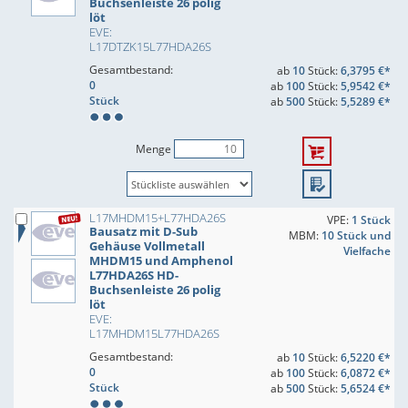
Buchsenleiste 26 polig
löt
EVE:
L17DTZK15L77HDA26S
Gesamtbestand:
ab
10
Stück:
6,3795 €*
0
ab
100
Stück:
5,9542 €*
Stück
ab
500
Stück:
5,5289 €*
Menge
L17MHDM15+L77HDA26S
VPE:
1 Stück
Bausatz mit D-Sub
MBM:
10 Stück und
Gehäuse Vollmetall
Vielfache
MHDM15 und Amphenol
L77HDA26S HD-
Buchsenleiste 26 polig
löt
EVE:
L17MHDM15L77HDA26S
Gesamtbestand:
ab
10
Stück:
6,5220 €*
0
ab
100
Stück:
6,0872 €*
Stück
ab
500
Stück:
5,6524 €*