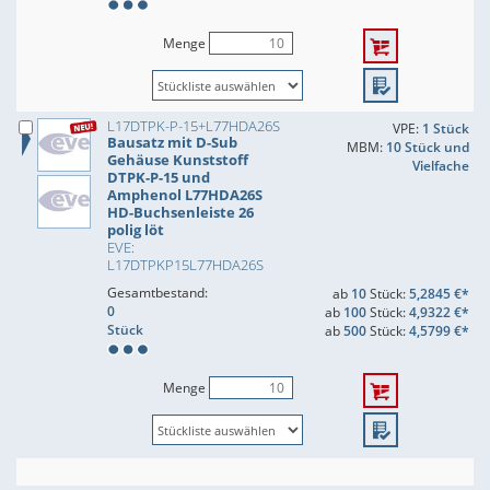
Menge
L17DTPK-P-15+L77HDA26S
VPE:
1 Stück
Bausatz mit D-Sub
MBM:
10 Stück und
Gehäuse Kunststoff
Vielfache
DTPK-P-15 und
Amphenol L77HDA26S
HD-Buchsenleiste 26
polig löt
EVE:
L17DTPKP15L77HDA26S
Gesamtbestand:
ab
10
Stück:
5,2845 €*
0
ab
100
Stück:
4,9322 €*
Stück
ab
500
Stück:
4,5799 €*
Menge