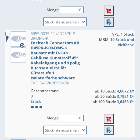
Menge
6355-0035-11 // D45PK-P-
VPE:
1 Stück
09-DMS-K
MBM:
10 Stück und
Encitech Connectors AB
Vielfache
D45PK-P-09-DMS-K
Bausatz mit D-Sub
Gehäuse Kunststoff 45°
Kabelabgang und 9 polig
Buchsenleiste löt
Gütestufe 1
Isolatorfarbe schwarz
EVE: D45PKP09DMSK
Gesamtbestand:
ab
10
Stück:
4,6672 €*
0
ab
50
Stück:
3,7921 €*
Stück
ab
100
Stück:
3,6463 €*
Menge