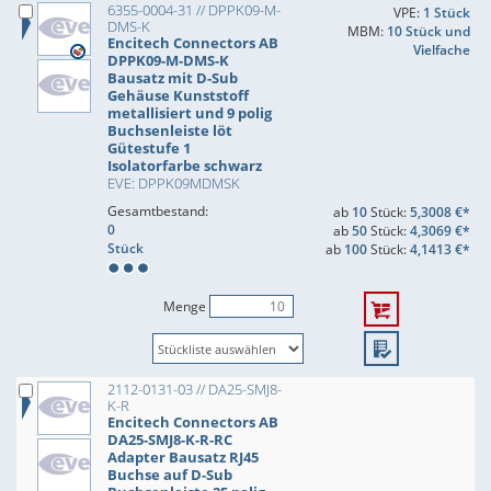
6355-0004-31 // DPPK09-M-
VPE:
1 Stück
DMS-K
MBM:
10 Stück und
Encitech Connectors AB
Vielfache
DPPK09-M-DMS-K
Bausatz mit D-Sub
Gehäuse Kunststoff
metallisiert und 9 polig
Buchsenleiste löt
Gütestufe 1
Isolatorfarbe schwarz
EVE: DPPK09MDMSK
Gesamtbestand:
ab
10
Stück:
5,3008 €*
0
ab
50
Stück:
4,3069 €*
Stück
ab
100
Stück:
4,1413 €*
Menge
2112-0131-03 // DA25-SMJ8-
K-R
Encitech Connectors AB
DA25-SMJ8-K-R-RC
Adapter Bausatz RJ45
Buchse auf D-Sub