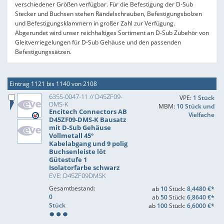
verschiedener Größen verfügbar. Für die Befestigung der D-Sub
Stecker und Buchsen stehen Rändelschrauben, Befestigungsbolzen
und Befestigungsklammern in großer Zahl zur Verfügung.
Abgerundet wird unser reichhaltiges Sortiment an D-Sub Zubehör von
Gleitverriegelungen für D-Sub Gehäuse und den passenden
Befestigungssätzen.
Eintrag 1121 bis 1140 von 2108
6355-0047-11 // D45ZF09-
VPE:
1 Stück
DMS-K
MBM:
10 Stück und
Encitech Connectors AB
Vielfache
D45ZF09-DMS-K Bausatz
mit D-Sub Gehäuse
Vollmetall 45°
Kabelabgang und 9 polig
Buchsenleiste löt
Gütestufe 1
Isolatorfarbe schwarz
EVE: D45ZF09DMSK
Gesamtbestand:
ab
10
Stück:
8,4480 €*
0
ab
50
Stück:
6,8640 €*
Stück
ab
100
Stück:
6,6000 €*