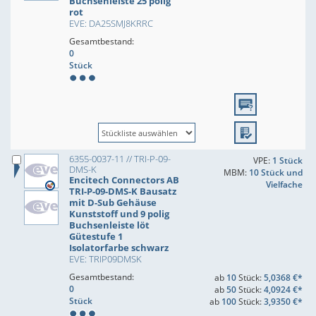
Buchsenleiste 25 polig
rot
EVE: DA25SMJ8KRRC
Gesamtbestand:
0
Stück
6355-0037-11 // TRI-P-09-
VPE:
1 Stück
DMS-K
MBM:
10 Stück und
Encitech Connectors AB
Vielfache
TRI-P-09-DMS-K Bausatz
mit D-Sub Gehäuse
Kunststoff und 9 polig
Buchsenleiste löt
Gütestufe 1
Isolatorfarbe schwarz
EVE: TRIP09DMSK
Gesamtbestand:
ab
10
Stück:
5,0368 €*
0
ab
50
Stück:
4,0924 €*
Stück
ab
100
Stück:
3,9350 €*