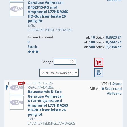
Gehäuse Vollmetall
D45ZF15-RG und
Amphenol L77HDA26S
HD-Buchsenleiste 26
polig löt
EVE:
L17D45ZF15RGL77HDA26S
Gesamtbestand:
ab
10
Stück:
8,8920 €*
0
ab
100
Stück:
8,2992 €*
Stück
ab
500
Stück:
7,7064 €*
Menge
L17DTZF15-LJS-
VPE:
1 Stück
RG+L77HDA26S
MBM:
10 Stück und
Bausatz mit D-Sub
Vielfache
Gehäuse Vollmetall
DTZF15-LJS-RG und
Amphenol L77HDA26S
HD-Buchsenleiste 26
polig löt
EVE:
L17DTZF15LJSRGL77HDA26S