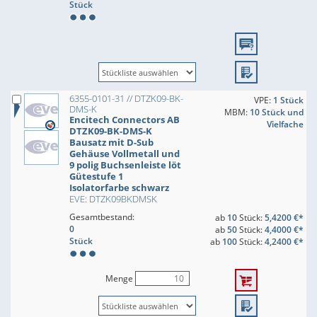
Stück
6355-0101-31 // DTZK09-BK-
VPE:
1 Stück
DMS-K
MBM:
10 Stück und
Encitech Connectors AB
Vielfache
DTZK09-BK-DMS-K
Bausatz mit D-Sub
Gehäuse Vollmetall und
9 polig Buchsenleiste löt
Gütestufe 1
Isolatorfarbe schwarz
EVE: DTZK09BKDMSK
Gesamtbestand:
ab
10
Stück:
5,4200 €*
0
ab
50
Stück:
4,4000 €*
Stück
ab
100
Stück:
4,2400 €*
Menge