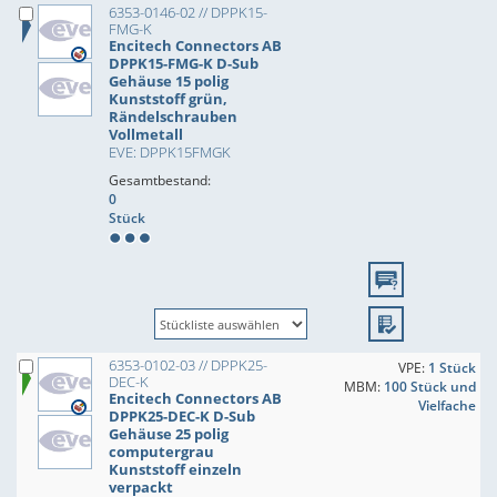
6353-0146-02 // DPPK15-
FMG-K
Encitech Connectors AB
DPPK15-FMG-K D-Sub
Gehäuse 15 polig
Kunststoff grün,
Rändelschrauben
Vollmetall
EVE: DPPK15FMGK
Gesamtbestand:
0
Stück
6353-0102-03 // DPPK25-
VPE:
1 Stück
DEC-K
MBM:
100 Stück und
Encitech Connectors AB
Vielfache
DPPK25-DEC-K D-Sub
Gehäuse 25 polig
computergrau
Kunststoff einzeln
verpackt