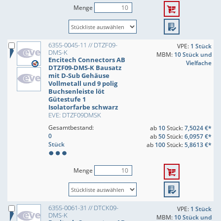
Menge
6355-0045-11 // DTZF09-
VPE:
1 Stück
DMS-K
MBM:
10 Stück und
Encitech Connectors AB
Vielfache
DTZF09-DMS-K Bausatz
mit D-Sub Gehäuse
Vollmetall und 9 polig
Buchsenleiste löt
Gütestufe 1
Isolatorfarbe schwarz
EVE: DTZF09DMSK
Gesamtbestand:
ab
10
Stück:
7,5024 €*
0
ab
50
Stück:
6,0957 €*
Stück
ab
100
Stück:
5,8613 €*
Menge
6355-0061-31 // DTCK09-
VPE:
1 Stück
DMS-K
MBM:
10 Stück und