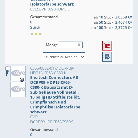
Isolatorfarbe schwarz
EVE: DPPK09BKDMSK
Gesamtbestand:
ab
10
Stück:
3,0368 €*
0
ab
50
Stück:
2,4674 €*
Stück
ab
100
Stück:
2,3725 €*
Menge
6355-0882-01 // DCRP09-
HDP15-CF65-CS80-K
Encitech Connectors AB
DCRP09-HDP15-CF65-
CS80-K Bausatz mit D-
Sub Gehäuse Vollmetall,
15 polig HD Stiftleiste löt,
Crimpflansch und
Crimphülse Isolatorfarbe
schwarz
EVE:
DCRP09HDPCF65CS80K
Gesamtbestand:
0