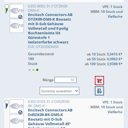
6355-0002-31 // DTZK09-
VPE:
1 Stück
DMS-K
MBM:
10 Stück und
Encitech Connectors AB
Vielfache
DTZK09-DMS-K Bausatz
mit D-Sub Gehäuse
Vollmetall und 9 polig
Buchsenleiste löt
Gütestufe 1
Isolatorfarbe schwarz
EVE: DTZK09DMSK
Gesamtbestand:
ab
10
Stück:
5,0416 €*
180
ab
50
Stück:
4,0963 €*
Stück
ab
100
Stück:
3,9388 €*
Menge
6355-0103-31 // D45ZK09-
VPE:
1 Stück
BK-DMS-K
MBM:
10 Stück und
Encitech Connectors AB
Vielfache
D45ZK09-BK-DMS-K
Bausatz mit D-Sub
Gehäuse Vollmetall 45°