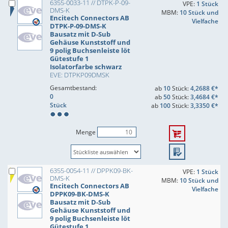
6355-0033-11 // DTPK-P-09-
VPE:
1 Stück
DMS-K
MBM:
10 Stück und
Encitech Connectors AB
Vielfache
DTPK-P-09-DMS-K
Bausatz mit D-Sub
Gehäuse Kunststoff und
9 polig Buchsenleiste löt
Gütestufe 1
Isolatorfarbe schwarz
EVE: DTPKP09DMSK
Gesamtbestand:
ab
10
Stück:
4,2688 €*
0
ab
50
Stück:
3,4684 €*
Stück
ab
100
Stück:
3,3350 €*
Menge
6355-0054-11 // DPPK09-BK-
VPE:
1 Stück
DMS-K
MBM:
10 Stück und
Encitech Connectors AB
Vielfache
DPPK09-BK-DMS-K
Bausatz mit D-Sub
Gehäuse Kunststoff und
9 polig Buchsenleiste löt
Gütestufe 1