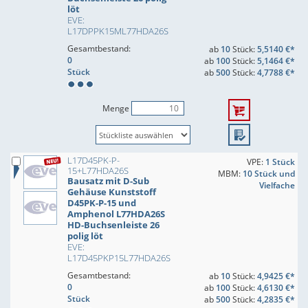
löt
EVE:
L17DPPK15ML77HDA26S
Gesamtbestand:
ab
10
Stück:
5,5140 €*
0
ab
100
Stück:
5,1464 €*
Stück
ab
500
Stück:
4,7788 €*
Menge
L17D45PK-P-
VPE:
1 Stück
15+L77HDA26S
MBM:
10 Stück und
Bausatz mit D-Sub
Vielfache
Gehäuse Kunststoff
D45PK-P-15 und
Amphenol L77HDA26S
HD-Buchsenleiste 26
polig löt
EVE:
L17D45PKP15L77HDA26S
Gesamtbestand:
ab
10
Stück:
4,9425 €*
0
ab
100
Stück:
4,6130 €*
Stück
ab
500
Stück:
4,2835 €*