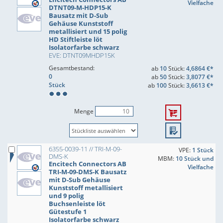
Vielfache
DTNT09-M-HDP15-K
Bausatz mit D-Sub
Gehäuse Kunststoff
metallisiert und 15 polig
HD Stiftleiste löt
Isolatorfarbe schwarz
EVE: DTNT09MHDP15K
Gesamtbestand:
ab
10
Stück:
4,6864 €*
0
ab
50
Stück:
3,8077 €*
Stück
ab
100
Stück:
3,6613 €*
Menge
6355-0039-11 // TRI-M-09-
VPE:
1 Stück
DMS-K
MBM:
10 Stück und
Encitech Connectors AB
Vielfache
TRI-M-09-DMS-K Bausatz
mit D-Sub Gehäuse
Kunststoff metallisiert
und 9 polig
Buchsenleiste löt
Gütestufe 1
Isolatorfarbe schwarz