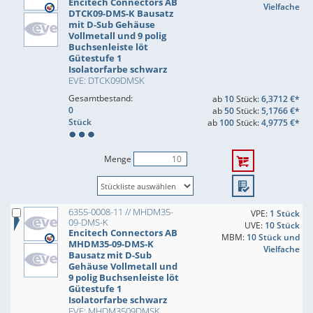
Encitech Connectors AB
Vielfache
DTCK09-DMS-K Bausatz
mit D-Sub Gehäuse
Vollmetall und 9 polig
Buchsenleiste löt
Gütestufe 1
Isolatorfarbe schwarz
EVE: DTCK09DMSK
Gesamtbestand:
ab
10
Stück:
6,3712 €*
0
ab
50
Stück:
5,1766 €*
Stück
ab
100
Stück:
4,9775 €*
Menge
6355-0008-11 // MHDM35-
VPE:
1 Stück
09-DMS-K
UVE:
10 Stück
Encitech Connectors AB
MBM:
10 Stück und
MHDM35-09-DMS-K
Vielfache
Bausatz mit D-Sub
Gehäuse Vollmetall und
9 polig Buchsenleiste löt
Gütestufe 1
Isolatorfarbe schwarz
EVE: MHDM3509DMSK