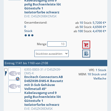
Kabelausgang und 9
polig Buchsenleiste löt
Gütestufe 1
Isolatorfarbe schwarz
EVE: D45ZK09BKDMSK
Gesamtbestand:
ab
10
Stück:
5,7200 €*
0
ab
50
Stück:
4,6500 €*
Stück
ab
100
Stück:
4,4700 €*
Menge
Eintrag 1141 bis 1160 von 2108
6355-0003-31 // D45ZK09-
VPE:
1 Stück
DMS-K
MBM:
10 Stück und
Encitech Connectors AB
Vielfache
D45ZK09-DMS-K Bausatz
mit D-Sub Gehäuse
Vollmetall 45°
Kabelausgang und 9
polig Buchsenleiste löt
Gütestufe 1
Isolatorfarbe schwarz
EVE: D45ZK09DMSK