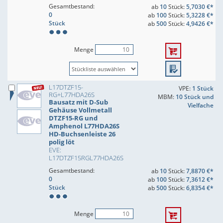
Gesamtbestand:
ab
10
Stück:
5,7030 €*
0
ab
100
Stück:
5,3228 €*
Stück
ab
500
Stück:
4,9426 €*
Menge
L17DTZF15-
VPE:
1 Stück
RG+L77HDA26S
MBM:
10 Stück und
Bausatz mit D-Sub
Vielfache
Gehäuse Vollmetall
DTZF15-RG und
Amphenol L77HDA26S
HD-Buchsenleiste 26
polig löt
EVE:
L17DTZF15RGL77HDA26S
Gesamtbestand:
ab
10
Stück:
7,8870 €*
0
ab
100
Stück:
7,3612 €*
Stück
ab
500
Stück:
6,8354 €*
Menge