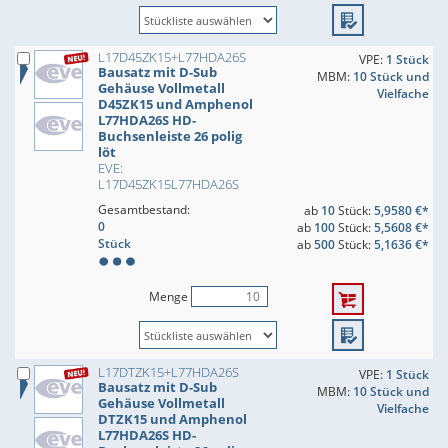
L17D45ZK15+L77HDA26S
VPE:
1 Stück
Bausatz mit D-Sub
MBM:
10 Stück und
Gehäuse Vollmetall
Vielfache
D45ZK15 und Amphenol
L77HDA26S HD-
Buchsenleiste 26 polig
löt
EVE:
L17D45ZK15L77HDA26S
Gesamtbestand:
ab
10
Stück:
5,9580 €*
0
ab
100
Stück:
5,5608 €*
Stück
ab
500
Stück:
5,1636 €*
Menge
L17DTZK15+L77HDA26S
VPE:
1 Stück
Bausatz mit D-Sub
MBM:
10 Stück und
Gehäuse Vollmetall
Vielfache
DTZK15 und Amphenol
L77HDA26S HD-