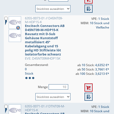
6355-0073-01 // D45NT09-
VPE:
1 Stück
M-HDP15-K
MBM:
10 Stück und
Encitech Connectors AB
Vielfache
D45NT09-M-HDP15-K
Bausatz mit D-Sub
Gehäuse Kunststoff
metallisiert 45°
Kabelabgang und 15
polig HD Stiftleiste löt
Isolatorfarbe schwarz
EVE: D45NT09MHDP15K
Gesamtbestand:
ab
10
Stück:
4,6352 €*
0
ab
50
Stück:
3,7661 €*
Stück
ab
100
Stück:
3,6213 €*
Menge
6355-0071-01 // DTNT09-M-
VPE:
1 Stück
HDP15-K
MBM:
10 Stück und
Encitech Connectors AB