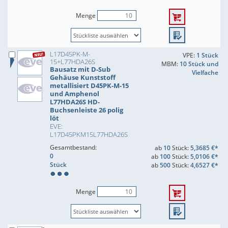
Menge
L17D45PK-M-
VPE:
1 Stück
15+L77HDA26S
MBM:
10 Stück und
Bausatz mit D-Sub
Vielfache
Gehäuse Kunststoff
metallisiert D45PK-M-15
und Amphenol
L77HDA26S HD-
Buchsenleiste 26 polig
löt
EVE:
L17D45PKM15L77HDA26S
Gesamtbestand:
ab
10
Stück:
5,3685 €*
0
ab
100
Stück:
5,0106 €*
Stück
ab
500
Stück:
4,6527 €*
Menge