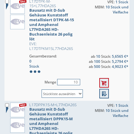
L17DTPK-M-
VPE:
1 Stück
15+L77HDA26S
MBM:
10 Stück und
Bausatz mit D-Sub
Vielfache
Gehäuse Kunststoff
metallisiert DTPK-M-15
und Amphenol
L77HDA26S HD-
Buchsenleiste 26 polig
löt
EVE:
L17DTPKM15L77HDA26S
Gesamtbestand:
ab
10
Stück:
5,6565 €*
0
ab
100
Stück:
5,2794 €*
Stück
ab
500
Stück:
4,9023 €*
Menge
L17DPPK15-M+L77HDA26S
VPE:
1 Stück
Bausatz mit D-Sub
MBM:
10 Stück und
Gehäuse Kunststoff
Vielfache
metallisiert DPPK15-M
und Amphenol
L77HDA26S HD-
Buchsenleiste 26 polig