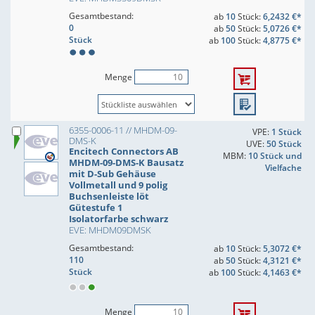
Gesamtbestand:
ab
10
Stück:
6,2432 €*
0
ab
50
Stück:
5,0726 €*
Stück
ab
100
Stück:
4,8775 €*
Menge
6355-0006-11 // MHDM-09-
VPE:
1 Stück
DMS-K
UVE:
50 Stück
Encitech Connectors AB
MBM:
10 Stück und
MHDM-09-DMS-K Bausatz
Vielfache
mit D-Sub Gehäuse
Vollmetall und 9 polig
Buchsenleiste löt
Gütestufe 1
Isolatorfarbe schwarz
EVE: MHDM09DMSK
Gesamtbestand:
ab
10
Stück:
5,3072 €*
110
ab
50
Stück:
4,3121 €*
Stück
ab
100
Stück:
4,1463 €*
Menge