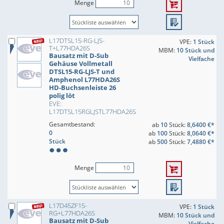
Menge
L17DTSL15-RG-LJS-
VPE:
1 Stück
T+L77HDA26S
MBM:
10 Stück und
Bausatz mit D-Sub
Vielfache
Gehäuse Vollmetall
DTSL15-RG-LJS-T und
Amphenol L77HDA26S
HD-Buchsenleiste 26
polig löt
EVE:
L17DTSL15RGLJSTL77HDA26S
Gesamtbestand:
ab
10
Stück:
8,6400 €*
0
ab
100
Stück:
8,0640 €*
Stück
ab
500
Stück:
7,4880 €*
Menge
L17D45ZF15-
VPE:
1 Stück
RG+L77HDA26S
MBM:
10 Stück und
Bausatz mit D-Sub
Vielfache