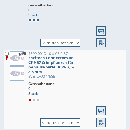
Gesamtbestand:
0
Stück
1599-0010-10 // CF 9-37
Encitech Connectors AB
CF 9-37 Crimpflansch für
Gehäuse Serie DCRP 7,6-
8,5 mm
EVE: CF9377585
Gesamtbestand:
0
Stück