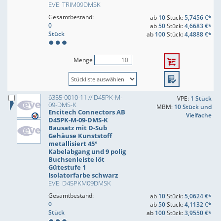
EVE: TRIM09DMSK
Gesamtbestand:
ab
10
Stück:
5,7456 €*
0
ab
50
Stück:
4,6683 €*
Stück
ab
100
Stück:
4,4888 €*
Menge
6355-0010-11 // D45PK-M-
VPE:
1 Stück
09-DMS-K
MBM:
10 Stück und
Encitech Connectors AB
Vielfache
D45PK-M-09-DMS-K
Bausatz mit D-Sub
Gehäuse Kunststoff
metallisiert 45°
Kabelabgang und 9 polig
Buchsenleiste löt
Gütestufe 1
Isolatorfarbe schwarz
EVE: D45PKM09DMSK
Gesamtbestand:
ab
10
Stück:
5,0624 €*
0
ab
50
Stück:
4,1132 €*
Stück
ab
100
Stück:
3,9550 €*