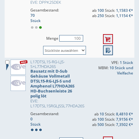
EVE: DPPK25DEK
Gesamtbestand:
ab
100
Stück:
1,1583 €*
70
ab
250
Stück:
1,1154 €*
Stück
Menge
L17DTSL15-RG-LJS-
VPE:
1 Stück
S+L77HDA26S
MBM:
10 Stück und
Bausatz mit D-Sub
Vielfache
Gehäuse Vollmetall
DTSL15-RG-LJS-S und
Amphenol L77HDA26S
HD-Buchsenleiste 26
polig löt
EVE:
L17DTSL15RGLJSSL77HDA26S
Gesamtbestand:
ab
10
Stück:
8,4810 €*
0
ab
100
Stück:
7,9156 €*
Stück
ab
500
Stück:
7,3502 €*