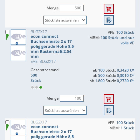
Menge
BLG2X17
VPE:
100 Stück
econ connect
MBM:
100 Stück und nur
Buchsenleiste 2 x 17
volle VE
polig gerade Höhe 8,5
mm Rastermaß 2,54
mm
EVE: BLG2X17
Gesamtbestand:
ab
100
Stück:
0,3420 €*
500
ab
500
Stück:
0,3010 €*
Stück
ab
1.800
Stück:
0,2730 €*
Menge
BLG2X17
VPE:
100 Stück
econ connect
MBM:
1 Stück
Buchsenleiste 2 x 17
polig gerade Höhe 8,5