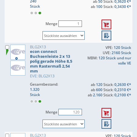
240
ab
50
Stück:
0,3620 €*
Stück
ab
100
Stück:
0,3430 €*
Menge
BLG2X13
VPE:
120 Stück
econ connect
UVE:
2160 Stück
Buchsenleiste 2 x 13
MBM:
120 Stück und nur
polig gerade Höhe 8,5
volle VE
mm Rastermaß 2,54
mm
EVE: BLG2X13
Gesamtbestand:
ab
120
Stück:
0,2630 €*
1.320
ab
600
Stück:
0,2310 €*
Stück
ab
2.160
Stück:
0,2100 €*
Menge
BLG2X13
VPE:
120 Stück