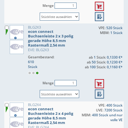
Menge
BLG2X3
VPE:
520 Stück
econ connect
MBM:
1 Stück
Buchsenleiste 2 x 3 polig
gerade Höhe 8,5 mm
Rastermaß 2,54 mm
EVE: BLG2X3
Gesamtbestand:
ab
1
Stück:
0,1330 €*
610
ab
50
Stück:
0,1230 €*
Stück
ab
100
Stück:
0,1160 €*
Menge
BLG2X4
VPE:
400 Stück
econ connect
UVE:
7200 Stück
Buchsenleiste 2 x 4 polig
MBM:
400 Stück und nur
gerade Höhe 8,5 mm
volle VE
Rastermaß 2,54 mm
EVE: BLG2X4