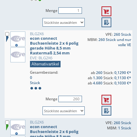
Menge
BLG2X6
VPE:
260 Stück
econ connect
MBM:
260 Stück und nur
Buchsenleiste 2 x 6 polig
volle VE
gerade Höhe 8,5 mm
Rastermaß 2,54 mm
EVE: BLG2X6
Alternativartikel
Gesamtbestand:
ab
260
Stück:
0,1290 €*
0
ab
1.300
Stück:
0,1130 €*
Stück
ab
4.680
Stück:
0,1030 €*
Menge
BLG2X6
VPE:
260 Stück
econ connect
MBM:
1 Stück
Buchsenleiste 2 x 6 polig
gerade Höhe 8,5 mm