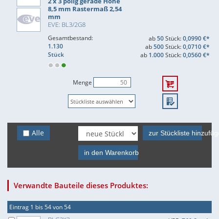
2 x 3 polig gerade Höhe
8,5 mm Rastermaß 2,54
mm
EVE: BL3/2G8
Gesamtbestand:
ab
50
Stück:
0,0990 €*
1.130
ab
500
Stück:
0,0710 €*
Stück
ab
1.000
Stück:
0,0560 €*
Menge
Alle
zur Stückliste hinzufü
in den Warenkorb
Verwandte Bauteile dieses Produktes:
Eintrag 1 bis 54 von 54