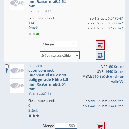
mm Rastermaß 2,54
mm
EVE: BLG2X17
Gesamtbestand:
ab
1
Stück:
0,5470 €*
114
ab
25
Stück:
0,5060 €*
Stück
ab
50
Stück:
0,4780 €*
Menge
BLG2X18
VPE:
80 Stück
econ connect
UVE:
1440 Stück
Buchsenleiste 2 x 18
MBM:
560 Stück und nur
polig gerade Höhe 8,5
volle VE
mm Rastermaß 2,54
mm
EVE: BLG2X18
Gesamtbestand:
ab
560
Stück:
0,5650 €*
0
ab
1.440
Stück:
0,4710 €*
Stück
Menge