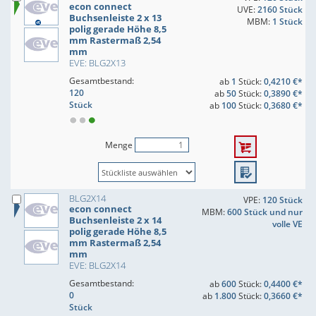
econ connect
UVE:
2160 Stück
Buchsenleiste 2 x 13
MBM:
1 Stück
polig gerade Höhe 8,5
mm Rastermaß 2,54
mm
EVE: BLG2X13
Gesamtbestand:
ab
1
Stück:
0,4210 €*
120
ab
50
Stück:
0,3890 €*
Stück
ab
100
Stück:
0,3680 €*
Menge
BLG2X14
VPE:
120 Stück
econ connect
MBM:
600 Stück und nur
Buchsenleiste 2 x 14
volle VE
polig gerade Höhe 8,5
mm Rastermaß 2,54
mm
EVE: BLG2X14
Gesamtbestand:
ab
600
Stück:
0,4400 €*
0
ab
1.800
Stück:
0,3660 €*
Stück