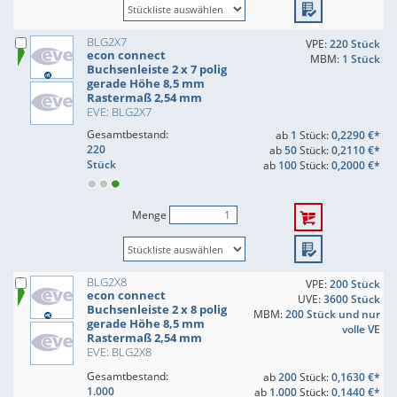
BLG2X7
VPE:
220 Stück
econ connect
MBM:
1 Stück
Buchsenleiste 2 x 7 polig
gerade Höhe 8,5 mm
Rastermaß 2,54 mm
EVE: BLG2X7
Gesamtbestand:
ab
1
Stück:
0,2290 €*
220
ab
50
Stück:
0,2110 €*
Stück
ab
100
Stück:
0,2000 €*
Menge
BLG2X8
VPE:
200 Stück
econ connect
UVE:
3600 Stück
Buchsenleiste 2 x 8 polig
MBM:
200 Stück und nur
gerade Höhe 8,5 mm
volle VE
Rastermaß 2,54 mm
EVE: BLG2X8
Gesamtbestand:
ab
200
Stück:
0,1630 €*
1.000
ab
1.000
Stück:
0,1440 €*