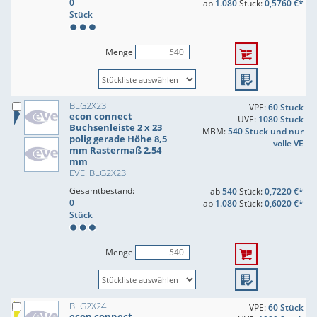
0
ab
1.080
Stück:
0,5760 €*
Stück
Menge
BLG2X23
VPE:
60 Stück
econ connect
UVE:
1080 Stück
Buchsenleiste 2 x 23
MBM:
540 Stück und nur
polig gerade Höhe 8,5
volle VE
mm Rastermaß 2,54
mm
EVE: BLG2X23
Gesamtbestand:
ab
540
Stück:
0,7220 €*
0
ab
1.080
Stück:
0,6020 €*
Stück
Menge
BLG2X24
VPE:
60 Stück
econ connect