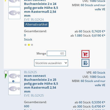
UVE:
1080 Stück
Buchsenleiste 2 x 24
MBM:
60 Stück und nur
polig gerade Höhe 8,5
volle VE
mm Rastermaß 2,54
mm
EVE: BLG2X24
Alternativartikel
Gesamtbestand:
ab
60
Stück:
0,7420 €*
0
ab
1.080
Stück:
0,6190 €*
Stück
Menge
BLG2X25
VPE:
60 Stück
econ connect
UVE:
1080 Stück
Buchsenleiste 2 x 25
MBM:
60 Stück und nur
polig gerade Höhe 8,5
volle VE
mm Rastermaß 2,54
mm
EVE: BLG2X25
Gesamtbestand:
ab
60
Stück:
0,5350 €*
600
ab
300
Stück:
0,4700 €*