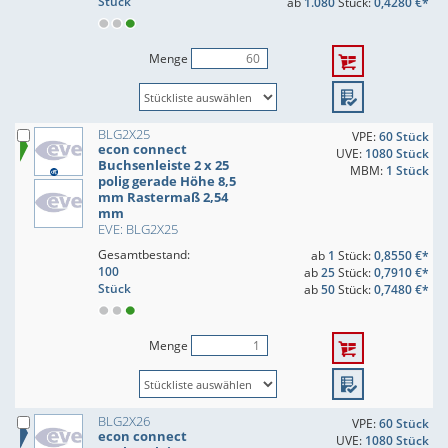
Stück
ab
1.080
Stück:
0,4280 €*
Menge
BLG2X25
VPE:
60 Stück
econ connect
UVE:
1080 Stück
Buchsenleiste 2 x 25
MBM:
1 Stück
polig gerade Höhe 8,5
mm Rastermaß 2,54
mm
EVE: BLG2X25
Gesamtbestand:
ab
1
Stück:
0,8550 €*
100
ab
25
Stück:
0,7910 €*
Stück
ab
50
Stück:
0,7480 €*
Menge
BLG2X26
VPE:
60 Stück
econ connect
UVE:
1080 Stück