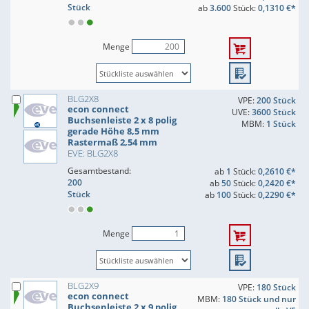
Stück
ab
3.600
Stück:
0,1310 €*
Menge
BLG2X8
VPE:
200 Stück
econ connect
UVE:
3600 Stück
Buchsenleiste 2 x 8 polig
MBM:
1 Stück
gerade Höhe 8,5 mm
Rastermaß 2,54 mm
EVE: BLG2X8
Gesamtbestand:
ab
1
Stück:
0,2610 €*
200
ab
50
Stück:
0,2420 €*
Stück
ab
100
Stück:
0,2290 €*
Menge
BLG2X9
VPE:
180 Stück
econ connect
MBM:
180 Stück und nur
Buchsenleiste 2 x 9 polig