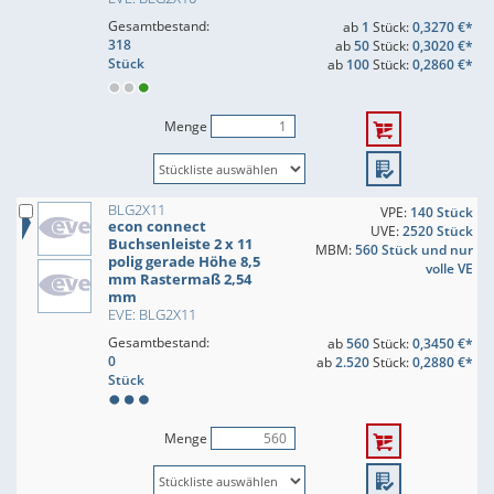
Gesamtbestand:
ab
1
Stück:
0,3270 €*
318
ab
50
Stück:
0,3020 €*
Stück
ab
100
Stück:
0,2860 €*
Menge
BLG2X11
VPE:
140 Stück
econ connect
UVE:
2520 Stück
Buchsenleiste 2 x 11
MBM:
560 Stück und nur
polig gerade Höhe 8,5
volle VE
mm Rastermaß 2,54
mm
EVE: BLG2X11
Gesamtbestand:
ab
560
Stück:
0,3450 €*
0
ab
2.520
Stück:
0,2880 €*
Stück
Menge