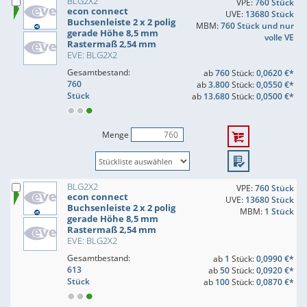
BLG2X2
VPE:
760 Stück
econ connect
UVE:
13680 Stück
Buchsenleiste 2 x 2 polig
MBM:
760 Stück und nur
gerade Höhe 8,5 mm
volle VE
Rastermaß 2,54 mm
EVE: BLG2X2
Gesamtbestand:
ab
760
Stück:
0,0620 €*
760
ab
3.800
Stück:
0,0550 €*
Stück
ab
13.680
Stück:
0,0500 €*
Menge
BLG2X2
VPE:
760 Stück
econ connect
UVE:
13680 Stück
Buchsenleiste 2 x 2 polig
MBM:
1 Stück
gerade Höhe 8,5 mm
Rastermaß 2,54 mm
EVE: BLG2X2
Gesamtbestand:
ab
1
Stück:
0,0990 €*
613
ab
50
Stück:
0,0920 €*
Stück
ab
100
Stück:
0,0870 €*