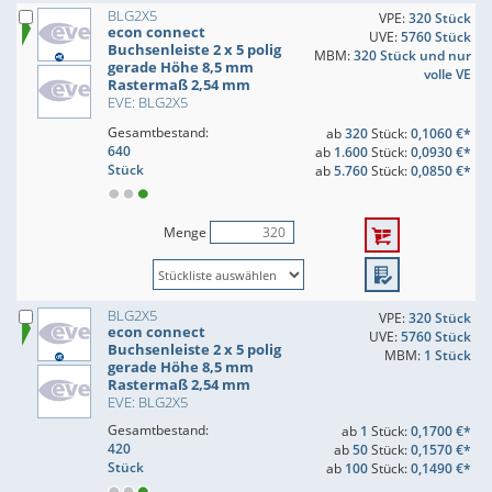
BLG2X5
VPE:
320 Stück
econ connect
UVE:
5760 Stück
Buchsenleiste 2 x 5 polig
MBM:
320 Stück und nur
gerade Höhe 8,5 mm
volle VE
Rastermaß 2,54 mm
EVE: BLG2X5
Gesamtbestand:
ab
320
Stück:
0,1060 €*
640
ab
1.600
Stück:
0,0930 €*
Stück
ab
5.760
Stück:
0,0850 €*
Menge
BLG2X5
VPE:
320 Stück
econ connect
UVE:
5760 Stück
Buchsenleiste 2 x 5 polig
MBM:
1 Stück
gerade Höhe 8,5 mm
Rastermaß 2,54 mm
EVE: BLG2X5
Gesamtbestand:
ab
1
Stück:
0,1700 €*
420
ab
50
Stück:
0,1570 €*
Stück
ab
100
Stück:
0,1490 €*