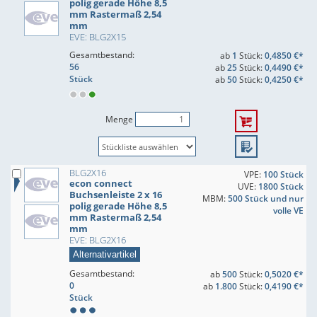
polig gerade Höhe 8,5
mm Rastermaß 2,54
mm
EVE: BLG2X15
Gesamtbestand:
ab
1
Stück:
0,4850 €*
56
ab
25
Stück:
0,4490 €*
Stück
ab
50
Stück:
0,4250 €*
Menge
BLG2X16
VPE:
100 Stück
econ connect
UVE:
1800 Stück
Buchsenleiste 2 x 16
MBM:
500 Stück und nur
polig gerade Höhe 8,5
volle VE
mm Rastermaß 2,54
mm
EVE: BLG2X16
Alternativartikel
Gesamtbestand:
ab
500
Stück:
0,5020 €*
0
ab
1.800
Stück:
0,4190 €*
Stück