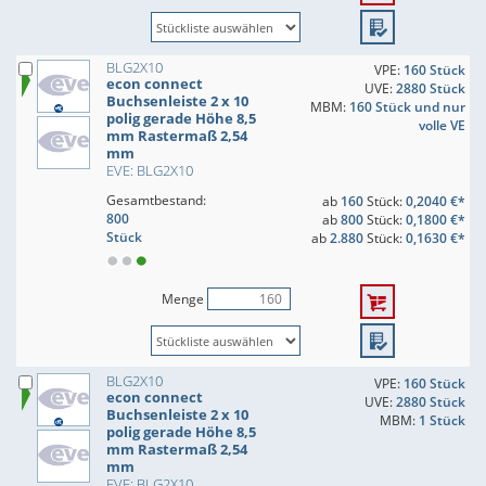
BLG2X10
VPE:
160 Stück
econ connect
UVE:
2880 Stück
Buchsenleiste 2 x 10
MBM:
160 Stück und nur
polig gerade Höhe 8,5
volle VE
mm Rastermaß 2,54
mm
EVE: BLG2X10
Gesamtbestand:
ab
160
Stück:
0,2040 €*
800
ab
800
Stück:
0,1800 €*
Stück
ab
2.880
Stück:
0,1630 €*
Menge
BLG2X10
VPE:
160 Stück
econ connect
UVE:
2880 Stück
Buchsenleiste 2 x 10
MBM:
1 Stück
polig gerade Höhe 8,5
mm Rastermaß 2,54
mm
EVE: BLG2X10