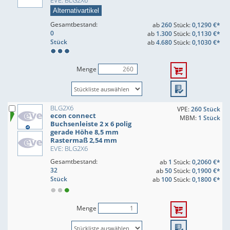
EVE: BLG2X6
Alternativartikel
Gesamtbestand:
ab
260
Stück:
0,1290 €*
0
ab
1.300
Stück:
0,1130 €*
Stück
ab
4.680
Stück:
0,1030 €*
Menge
BLG2X6
VPE:
260 Stück
econ connect
MBM:
1 Stück
Buchsenleiste 2 x 6 polig
gerade Höhe 8,5 mm
Rastermaß 2,54 mm
EVE: BLG2X6
Gesamtbestand:
ab
1
Stück:
0,2060 €*
32
ab
50
Stück:
0,1900 €*
Stück
ab
100
Stück:
0,1800 €*
Menge