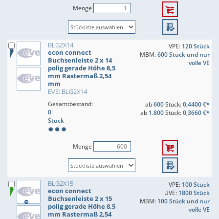
Menge
BLG2X14
VPE:
120 Stück
econ connect
MBM:
600 Stück und nur
Buchsenleiste 2 x 14
volle VE
polig gerade Höhe 8,5
mm Rastermaß 2,54
mm
EVE: BLG2X14
Gesamtbestand:
ab
600
Stück:
0,4400 €*
0
ab
1.800
Stück:
0,3660 €*
Stück
Menge
BLG2X15
VPE:
100 Stück
econ connect
UVE:
1800 Stück
Buchsenleiste 2 x 15
MBM:
100 Stück und nur
polig gerade Höhe 8,5
volle VE
mm Rastermaß 2,54