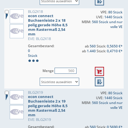
BLG2X18
VPE:
80 Stück
econ connect
UVE:
1440 Stück
Buchsenleiste 2 x 18
MBM:
560 Stück und nur
polig gerade Höhe 8,5
volle VE
mm Rastermaß 2,54
mm
EVE: BLG2X18
Gesamtbestand:
ab
560
Stück:
0,5650 €*
0
ab
1.440
Stück:
0,4710 €*
Stück
Menge
BLG2X19
VPE:
80 Stück
econ connect
UVE:
1440 Stück
Buchsenleiste 2 x 19
MBM:
560 Stück und nur
polig gerade Höhe 8,5
volle VE
mm Rastermaß 2,54
mm
EVE: BLG2X19
Gesamtbestand:
ab
560
Stück:
0,5690 €*