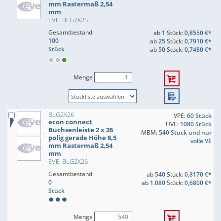
mm Rastermaß 2,54
mm
EVE: BLG2X25
Gesamtbestand:
ab
1
Stück:
0,8550 €*
100
ab
25
Stück:
0,7910 €*
Stück
ab
50
Stück:
0,7480 €*
Menge
BLG2X26
VPE:
60 Stück
econ connect
UVE:
1080 Stück
Buchsenleiste 2 x 26
MBM:
540 Stück und nur
polig gerade Höhe 8,5
volle VE
mm Rastermaß 2,54
mm
EVE: BLG2X26
Gesamtbestand:
ab
540
Stück:
0,8170 €*
0
ab
1.080
Stück:
0,6800 €*
Stück
Menge