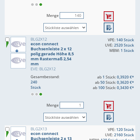
Menge
BLG2X12
VPE:
140 Stück
econ connect
UVE:
2520 Stück
Buchsenleiste 2 x 12
MBM:
1 Stück
polig gerade Höhe 8,5
mm Rastermaß 2,54
mm
EVE: BLG2X12
Gesamtbestand:
ab
1
Stück:
0,3920 €*
240
ab
50
Stück:
0,3620 €*
Stück
ab
100
Stück:
0,3430 €*
Menge
BLG2X13
VPE:
120 Stück
econ connect
UVE:
2160 Stück
Buchsenleiste 2 x 13