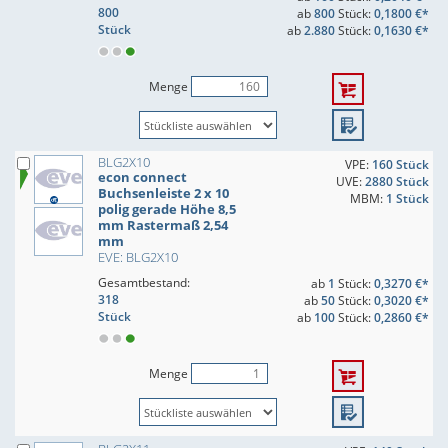
800
ab
800
Stück:
0,1800 €*
Stück
ab
2.880
Stück:
0,1630 €*
Menge
BLG2X10
VPE:
160 Stück
econ connect
UVE:
2880 Stück
Buchsenleiste 2 x 10
MBM:
1 Stück
polig gerade Höhe 8,5
mm Rastermaß 2,54
mm
EVE: BLG2X10
Gesamtbestand:
ab
1
Stück:
0,3270 €*
318
ab
50
Stück:
0,3020 €*
Stück
ab
100
Stück:
0,2860 €*
Menge