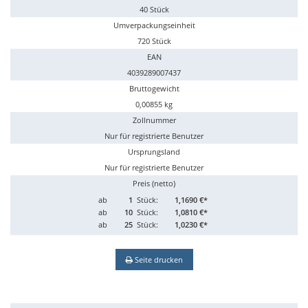
40 Stück
Umverpackungseinheit
720 Stück
EAN
4039289007437
Bruttogewicht
0,00855 kg
Zollnummer
Nur für registrierte Benutzer
Ursprungsland
Nur für registrierte Benutzer
Preis (netto)
ab
1
Stück:
1,1690 €*
ab
10
Stück:
1,0810 €*
ab
25
Stück:
1,0230 €*
Seite drucken