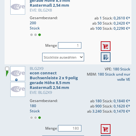
gerade Höhe 8,5 mm
Rastermaß 2,54 mm
EVE: BLG2X8
Gesamtbestand:
ab
1
Stück:
0,2610 €*
200
ab
50
Stück:
0,2420 €*
Stück
ab
100
Stück:
0,2290 €*
Menge
BLG2X9
VPE:
180 Stück
econ connect
MBM:
180 Stück und nur
Buchsenleiste 2 x 9 polig
volle VE
gerade Höhe 8,5 mm
Rastermaß 2,54 mm
EVE: BLG2X9
Gesamtbestand:
ab
180
Stück:
0,1840 €*
180
ab
900
Stück:
0,1620 €*
Stück
ab
3.240
Stück:
0,1470 €*
Menge