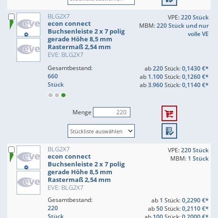
BLG2X7
VPE:
220 Stück
econ connect
MBM:
220 Stück und nur
Buchsenleiste 2 x 7 polig
volle VE
gerade Höhe 8,5 mm
Rastermaß 2,54 mm
EVE: BLG2X7
Gesamtbestand:
ab
220
Stück:
0,1430 €*
660
ab
1.100
Stück:
0,1260 €*
Stück
ab
3.960
Stück:
0,1140 €*
Menge
BLG2X7
VPE:
220 Stück
econ connect
MBM:
1 Stück
Buchsenleiste 2 x 7 polig
gerade Höhe 8,5 mm
Rastermaß 2,54 mm
EVE: BLG2X7
Gesamtbestand:
ab
1
Stück:
0,2290 €*
220
ab
50
Stück:
0,2110 €*
Stück
ab
100
Stück:
0,2000 €*