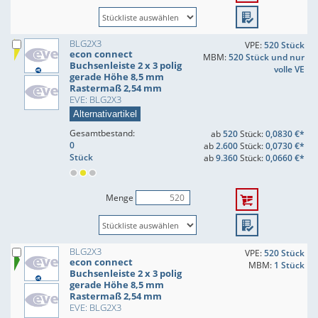
BLG2X3
VPE:
520 Stück
econ connect
MBM:
520 Stück und nur
Buchsenleiste 2 x 3 polig
volle VE
gerade Höhe 8,5 mm
Rastermaß 2,54 mm
EVE: BLG2X3
Alternativartikel
Gesamtbestand:
ab
520
Stück:
0,0830 €*
0
ab
2.600
Stück:
0,0730 €*
Stück
ab
9.360
Stück:
0,0660 €*
Menge
BLG2X3
VPE:
520 Stück
econ connect
MBM:
1 Stück
Buchsenleiste 2 x 3 polig
gerade Höhe 8,5 mm
Rastermaß 2,54 mm
EVE: BLG2X3