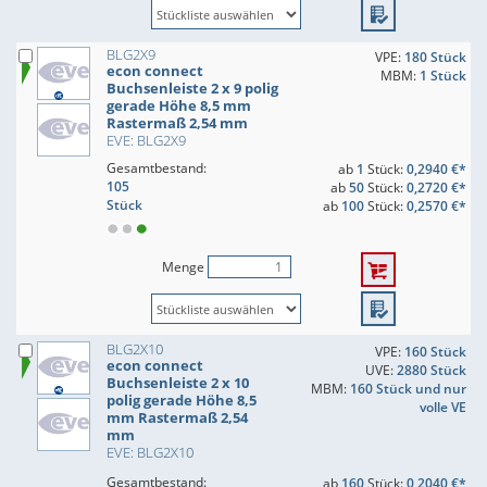
BLG2X9
VPE:
180 Stück
econ connect
MBM:
1 Stück
Buchsenleiste 2 x 9 polig
gerade Höhe 8,5 mm
Rastermaß 2,54 mm
EVE: BLG2X9
Gesamtbestand:
ab
1
Stück:
0,2940 €*
105
ab
50
Stück:
0,2720 €*
Stück
ab
100
Stück:
0,2570 €*
Menge
BLG2X10
VPE:
160 Stück
econ connect
UVE:
2880 Stück
Buchsenleiste 2 x 10
MBM:
160 Stück und nur
polig gerade Höhe 8,5
volle VE
mm Rastermaß 2,54
mm
EVE: BLG2X10
Gesamtbestand:
ab
160
Stück:
0,2040 €*