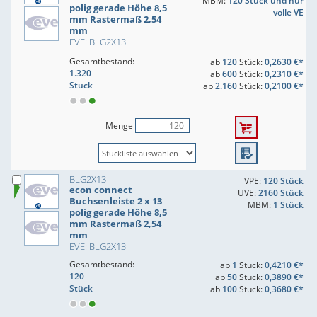
MBM:
120 Stück und nur
polig gerade Höhe 8,5
volle VE
mm Rastermaß 2,54
mm
EVE: BLG2X13
Gesamtbestand:
ab
120
Stück:
0,2630 €*
1.320
ab
600
Stück:
0,2310 €*
Stück
ab
2.160
Stück:
0,2100 €*
Menge
BLG2X13
VPE:
120 Stück
econ connect
UVE:
2160 Stück
Buchsenleiste 2 x 13
MBM:
1 Stück
polig gerade Höhe 8,5
mm Rastermaß 2,54
mm
EVE: BLG2X13
Gesamtbestand:
ab
1
Stück:
0,4210 €*
120
ab
50
Stück:
0,3890 €*
Stück
ab
100
Stück:
0,3680 €*