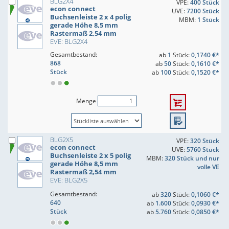
BLG2X4
VPE:
400 Stück
econ connect
UVE:
7200 Stück
Buchsenleiste 2 x 4 polig
MBM:
1 Stück
gerade Höhe 8,5 mm
Rastermaß 2,54 mm
EVE: BLG2X4
Gesamtbestand:
ab
1
Stück:
0,1740 €*
868
ab
50
Stück:
0,1610 €*
Stück
ab
100
Stück:
0,1520 €*
Menge
BLG2X5
VPE:
320 Stück
econ connect
UVE:
5760 Stück
Buchsenleiste 2 x 5 polig
MBM:
320 Stück und nur
gerade Höhe 8,5 mm
volle VE
Rastermaß 2,54 mm
EVE: BLG2X5
Gesamtbestand:
ab
320
Stück:
0,1060 €*
640
ab
1.600
Stück:
0,0930 €*
Stück
ab
5.760
Stück:
0,0850 €*