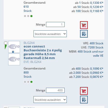
Gesamtbestand:
ab
1
Stück:
0,1330 €*
610
ab
50
Stück:
0,1230 €*
Stück
ab
100
Stück:
0,1160 €*
Menge
BLG2X4
VPE:
400 Stück
econ connect
UVE:
7200 Stück
Buchsenleiste 2 x 4 polig
MBM:
400 Stück und nur
gerade Höhe 8,5 mm
volle VE
Rastermaß 2,54 mm
EVE: BLG2X4
Gesamtbestand:
ab
400
Stück:
0,1090 €*
800
ab
2.000
Stück:
0,0960 €*
Stück
ab
7.200
Stück:
0,0870 €*
Menge