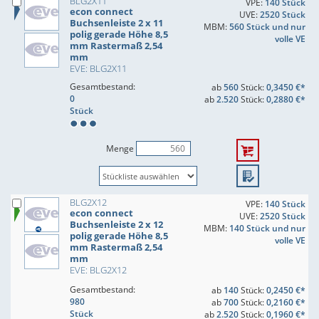
BLG2X11
VPE:
140 Stück
econ connect
UVE:
2520 Stück
Buchsenleiste 2 x 11
MBM:
560 Stück und nur
polig gerade Höhe 8,5
volle VE
mm Rastermaß 2,54
mm
EVE: BLG2X11
Gesamtbestand:
ab
560
Stück:
0,3450 €*
0
ab
2.520
Stück:
0,2880 €*
Stück
Menge
BLG2X12
VPE:
140 Stück
econ connect
UVE:
2520 Stück
Buchsenleiste 2 x 12
MBM:
140 Stück und nur
polig gerade Höhe 8,5
volle VE
mm Rastermaß 2,54
mm
EVE: BLG2X12
Gesamtbestand:
ab
140
Stück:
0,2450 €*
980
ab
700
Stück:
0,2160 €*
Stück
ab
2.520
Stück:
0,1960 €*