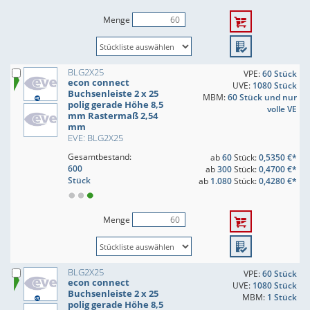
Menge
BLG2X25
VPE:
60 Stück
econ connect
UVE:
1080 Stück
Buchsenleiste 2 x 25
MBM:
60 Stück und nur
polig gerade Höhe 8,5
volle VE
mm Rastermaß 2,54
mm
EVE: BLG2X25
Gesamtbestand:
ab
60
Stück:
0,5350 €*
600
ab
300
Stück:
0,4700 €*
Stück
ab
1.080
Stück:
0,4280 €*
Menge
BLG2X25
VPE:
60 Stück
econ connect
UVE:
1080 Stück
Buchsenleiste 2 x 25
MBM:
1 Stück
polig gerade Höhe 8,5