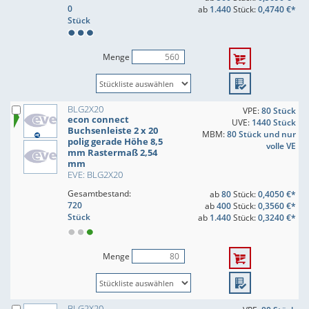
0
ab
1.440
Stück:
0,4740 €*
Stück
Menge
BLG2X20
VPE:
80 Stück
econ connect
UVE:
1440 Stück
Buchsenleiste 2 x 20
MBM:
80 Stück und nur
polig gerade Höhe 8,5
volle VE
mm Rastermaß 2,54
mm
EVE: BLG2X20
Gesamtbestand:
ab
80
Stück:
0,4050 €*
720
ab
400
Stück:
0,3560 €*
Stück
ab
1.440
Stück:
0,3240 €*
Menge
BLG2X20