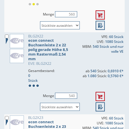
Menge
BLG2X22
VPE:
60 Stück
econ connect
UVE:
1080 Stück
Buchsenleiste 2 x 22
MBM:
540 Stück und nur
polig gerade Höhe 8,5
volle VE
mm Rastermaß 2,54
mm
EVE: BLG2X22
Gesamtbestand:
ab
540
Stück:
0,6910 €*
0
ab
1.080
Stück:
0,5760 €*
Stück
Menge
BLG2X23
VPE:
60 Stück
econ connect
UVE:
1080 Stück
Buchsenleiste 2 x 23
MBM:
540 Stück und nur