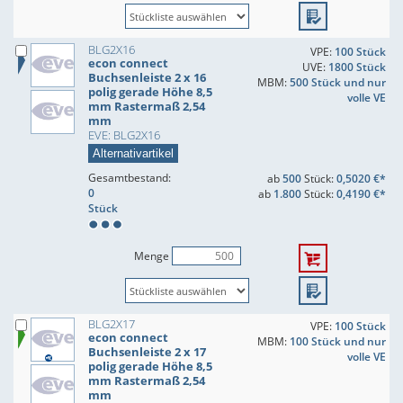
BLG2X16
VPE:
100 Stück
econ connect
UVE:
1800 Stück
Buchsenleiste 2 x 16
MBM:
500 Stück und nur
polig gerade Höhe 8,5
volle VE
mm Rastermaß 2,54
mm
EVE: BLG2X16
Alternativartikel
Gesamtbestand:
ab
500
Stück:
0,5020 €*
0
ab
1.800
Stück:
0,4190 €*
Stück
Menge
BLG2X17
VPE:
100 Stück
econ connect
MBM:
100 Stück und nur
Buchsenleiste 2 x 17
volle VE
polig gerade Höhe 8,5
mm Rastermaß 2,54
mm