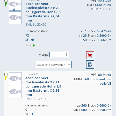
VPE:
80 Stück
econ connect
UVE:
1440 Stück
Buchsenleiste 2 x 20
MBM:
1 Stück
polig gerade Höhe 8,5
mm Rastermaß 2,54
mm
EVE: BLG2X20
Gesamtbestand:
ab
1
Stück:
0,6470 €*
72
ab
25
Stück:
0,5990 €*
Stück
ab
50
Stück:
0,5660 €*
Menge
BLG2X21
VPE:
80 Stück
econ connect
MBM:
560 Stück und nur
Buchsenleiste 2 x 21
volle VE
polig gerade Höhe 8,5
mm Rastermaß 2,54
mm
EVE: BLG2X21
Gesamtbestand:
ab
560
Stück:
0,6600 €*
0
ab
1.080
Stück:
0,5500 €*
Stück