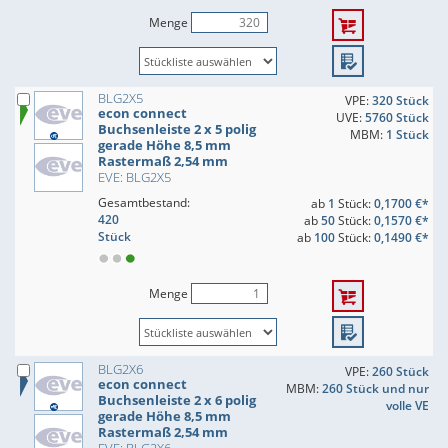
Menge
BLG2X5
VPE:
320 Stück
econ connect
UVE:
5760 Stück
Buchsenleiste 2 x 5 polig
MBM:
1 Stück
gerade Höhe 8,5 mm
Rastermaß 2,54 mm
EVE: BLG2X5
Gesamtbestand:
ab
1
Stück:
0,1700 €*
420
ab
50
Stück:
0,1570 €*
Stück
ab
100
Stück:
0,1490 €*
Menge
BLG2X6
VPE:
260 Stück
econ connect
MBM:
260 Stück und nur
Buchsenleiste 2 x 6 polig
volle VE
gerade Höhe 8,5 mm
Rastermaß 2,54 mm