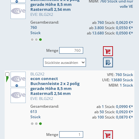
MBM:
760 Stück und nur
gerade Höhe 8,5 mm
volle VE
Rastermaß 2,54 mm
EVE: BLG2X2
Gesamtbestand:
ab
760
Stück:
0,0620 €*
760
ab
3.800
Stück:
0,0550 €*
Stück
ab
13.680
Stück:
0,0500 €*
Menge
BLG2X2
VPE:
760 Stück
econ connect
UVE:
13680 Stück
Buchsenleiste 2 x 2 polig
MBM:
1 Stück
gerade Höhe 8,5 mm
Rastermaß 2,54 mm
EVE: BLG2X2
Gesamtbestand:
ab
1
Stück:
0,0990 €*
613
ab
50
Stück:
0,0920 €*
Stück
ab
100
Stück:
0,0870 €*
Menge