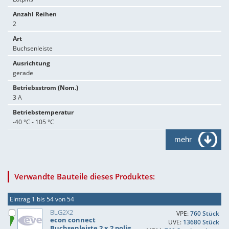
Anzahl Reihen
2
Art
Buchsenleiste
Ausrichtung
gerade
Betriebsstrom (Nom.)
3 A
Betriebstemperatur
-40 °C - 105 °C
mehr
Verwandte Bauteile dieses Produktes:
Eintrag 1 bis 54 von 54
BLG2X2
VPE:
760 Stück
econ connect
UVE:
13680 Stück
Buchsenleiste 2 x 2 polig