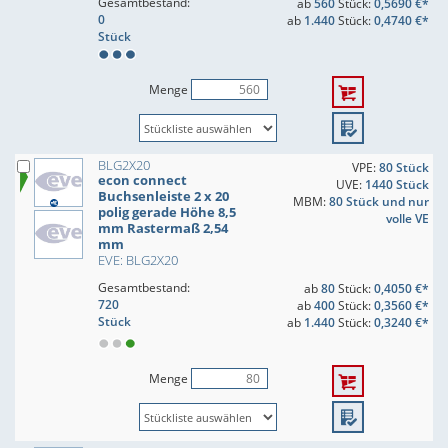
Gesamtbestand:
ab
560
Stück:
0,5690 €*
0
ab
1.440
Stück:
0,4740 €*
Stück
Menge
BLG2X20
VPE:
80 Stück
econ connect
UVE:
1440 Stück
Buchsenleiste 2 x 20
MBM:
80 Stück und nur
polig gerade Höhe 8,5
volle VE
mm Rastermaß 2,54
mm
EVE: BLG2X20
Gesamtbestand:
ab
80
Stück:
0,4050 €*
720
ab
400
Stück:
0,3560 €*
Stück
ab
1.440
Stück:
0,3240 €*
Menge