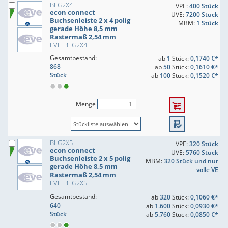
BLG2X4
VPE:
400 Stück
econ connect
UVE:
7200 Stück
Buchsenleiste 2 x 4 polig
MBM:
1 Stück
gerade Höhe 8,5 mm
Rastermaß 2,54 mm
EVE: BLG2X4
Gesamtbestand:
ab
1
Stück:
0,1740 €*
868
ab
50
Stück:
0,1610 €*
Stück
ab
100
Stück:
0,1520 €*
Menge
BLG2X5
VPE:
320 Stück
econ connect
UVE:
5760 Stück
Buchsenleiste 2 x 5 polig
MBM:
320 Stück und nur
gerade Höhe 8,5 mm
volle VE
Rastermaß 2,54 mm
EVE: BLG2X5
Gesamtbestand:
ab
320
Stück:
0,1060 €*
640
ab
1.600
Stück:
0,0930 €*
Stück
ab
5.760
Stück:
0,0850 €*