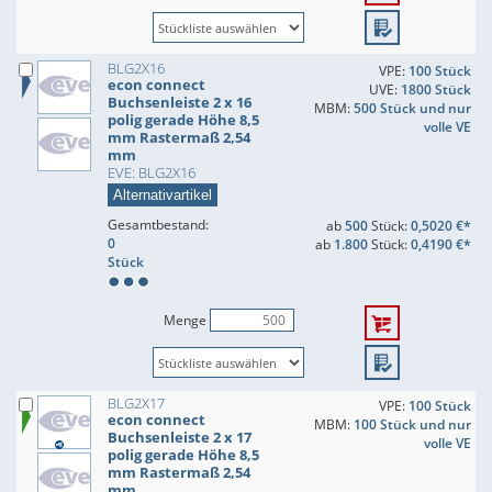
BLG2X16
VPE:
100 Stück
econ connect
UVE:
1800 Stück
Buchsenleiste 2 x 16
MBM:
500 Stück und nur
polig gerade Höhe 8,5
volle VE
mm Rastermaß 2,54
mm
EVE: BLG2X16
Alternativartikel
Gesamtbestand:
ab
500
Stück:
0,5020 €*
0
ab
1.800
Stück:
0,4190 €*
Stück
Menge
BLG2X17
VPE:
100 Stück
econ connect
MBM:
100 Stück und nur
Buchsenleiste 2 x 17
volle VE
polig gerade Höhe 8,5
mm Rastermaß 2,54
mm