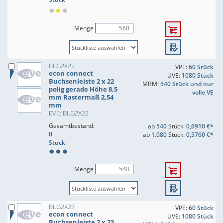
Menge
BLG2X22
VPE:
60 Stück
econ connect
UVE:
1080 Stück
Buchsenleiste 2 x 22
MBM:
540 Stück und nur
polig gerade Höhe 8,5
volle VE
mm Rastermaß 2,54
mm
EVE: BLG2X22
Gesamtbestand:
ab
540
Stück:
0,6910 €*
0
ab
1.080
Stück:
0,5760 €*
Stück
Menge
BLG2X23
VPE:
60 Stück
econ connect
UVE:
1080 Stück
Buchsenleiste 2 x 23