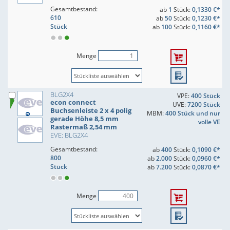
Gesamtbestand:
ab
1
Stück:
0,1330 €*
610
ab
50
Stück:
0,1230 €*
Stück
ab
100
Stück:
0,1160 €*
Menge
BLG2X4
VPE:
400 Stück
econ connect
UVE:
7200 Stück
Buchsenleiste 2 x 4 polig
MBM:
400 Stück und nur
gerade Höhe 8,5 mm
volle VE
Rastermaß 2,54 mm
EVE: BLG2X4
Gesamtbestand:
ab
400
Stück:
0,1090 €*
800
ab
2.000
Stück:
0,0960 €*
Stück
ab
7.200
Stück:
0,0870 €*
Menge