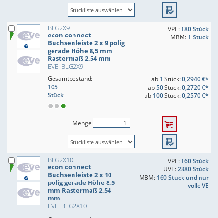
BLG2X9
VPE:
180 Stück
econ connect
MBM:
1 Stück
Buchsenleiste 2 x 9 polig
gerade Höhe 8,5 mm
Rastermaß 2,54 mm
EVE: BLG2X9
Gesamtbestand:
ab
1
Stück:
0,2940 €*
105
ab
50
Stück:
0,2720 €*
Stück
ab
100
Stück:
0,2570 €*
Menge
BLG2X10
VPE:
160 Stück
econ connect
UVE:
2880 Stück
Buchsenleiste 2 x 10
MBM:
160 Stück und nur
polig gerade Höhe 8,5
volle VE
mm Rastermaß 2,54
mm
EVE: BLG2X10