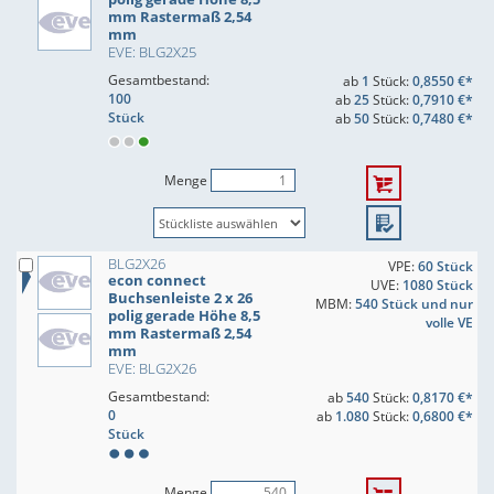
mm Rastermaß 2,54
mm
EVE: BLG2X25
Gesamtbestand:
ab
1
Stück:
0,8550 €*
100
ab
25
Stück:
0,7910 €*
Stück
ab
50
Stück:
0,7480 €*
Menge
BLG2X26
VPE:
60 Stück
econ connect
UVE:
1080 Stück
Buchsenleiste 2 x 26
MBM:
540 Stück und nur
polig gerade Höhe 8,5
volle VE
mm Rastermaß 2,54
mm
EVE: BLG2X26
Gesamtbestand:
ab
540
Stück:
0,8170 €*
0
ab
1.080
Stück:
0,6800 €*
Stück
Menge