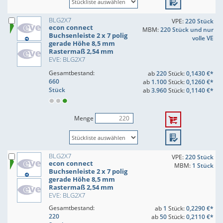
BLG2X7
VPE:
220 Stück
econ connect
MBM:
220 Stück und nur
Buchsenleiste 2 x 7 polig
volle VE
gerade Höhe 8,5 mm
Rastermaß 2,54 mm
EVE: BLG2X7
Gesamtbestand:
ab
220
Stück:
0,1430 €*
660
ab
1.100
Stück:
0,1260 €*
Stück
ab
3.960
Stück:
0,1140 €*
Menge
BLG2X7
VPE:
220 Stück
econ connect
MBM:
1 Stück
Buchsenleiste 2 x 7 polig
gerade Höhe 8,5 mm
Rastermaß 2,54 mm
EVE: BLG2X7
Gesamtbestand:
ab
1
Stück:
0,2290 €*
220
ab
50
Stück:
0,2110 €*