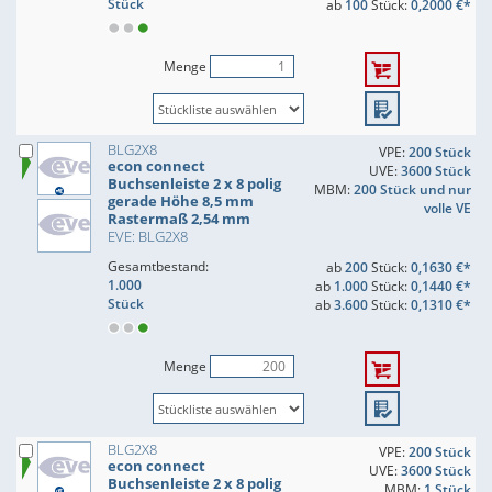
Stück
ab
100
Stück:
0,2000 €*
Menge
BLG2X8
VPE:
200 Stück
econ connect
UVE:
3600 Stück
Buchsenleiste 2 x 8 polig
MBM:
200 Stück und nur
gerade Höhe 8,5 mm
volle VE
Rastermaß 2,54 mm
EVE: BLG2X8
Gesamtbestand:
ab
200
Stück:
0,1630 €*
1.000
ab
1.000
Stück:
0,1440 €*
Stück
ab
3.600
Stück:
0,1310 €*
Menge
BLG2X8
VPE:
200 Stück
econ connect
UVE:
3600 Stück
Buchsenleiste 2 x 8 polig
MBM:
1 Stück