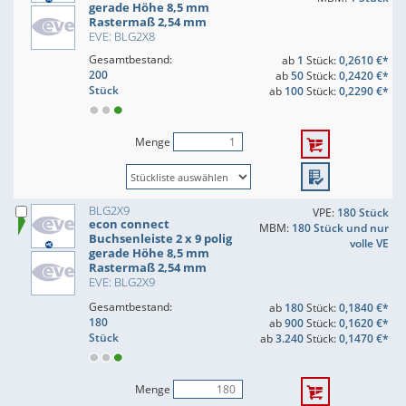
gerade Höhe 8,5 mm
Rastermaß 2,54 mm
EVE: BLG2X8
Gesamtbestand:
ab
1
Stück:
0,2610 €*
200
ab
50
Stück:
0,2420 €*
Stück
ab
100
Stück:
0,2290 €*
Menge
BLG2X9
VPE:
180 Stück
econ connect
MBM:
180 Stück und nur
Buchsenleiste 2 x 9 polig
volle VE
gerade Höhe 8,5 mm
Rastermaß 2,54 mm
EVE: BLG2X9
Gesamtbestand:
ab
180
Stück:
0,1840 €*
180
ab
900
Stück:
0,1620 €*
Stück
ab
3.240
Stück:
0,1470 €*
Menge