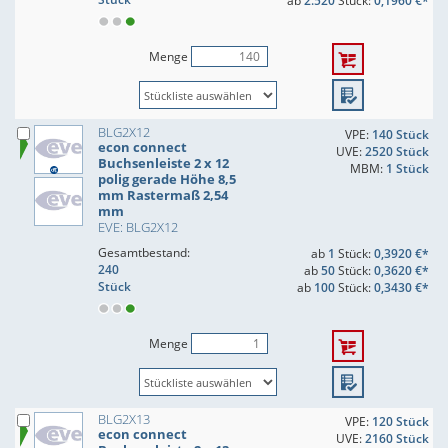
ab
2.520
Stück:
0,1960 €*
Menge
BLG2X12
VPE:
140 Stück
econ connect
UVE:
2520 Stück
Buchsenleiste 2 x 12
MBM:
1 Stück
polig gerade Höhe 8,5
mm Rastermaß 2,54
mm
EVE: BLG2X12
Gesamtbestand:
ab
1
Stück:
0,3920 €*
240
ab
50
Stück:
0,3620 €*
Stück
ab
100
Stück:
0,3430 €*
Menge
BLG2X13
VPE:
120 Stück
econ connect
UVE:
2160 Stück