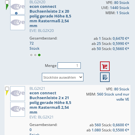
BLG2X20
VPE:
80 Stück
econ connect
UVE:
1440 Stück
Buchsenleiste 2 x 20
MBM:
1 Stück
polig gerade Höhe 8,5
mm Rastermaß 2,54
mm
EVE: BLG2X20
Gesamtbestand:
ab
1
Stück:
0,6470 €*
72
ab
25
Stück:
0,5990 €*
Stück
ab
50
Stück:
0,5660 €*
Menge
BLG2X21
VPE:
80 Stück
econ connect
MBM:
560 Stück und nur
Buchsenleiste 2 x 21
volle VE
polig gerade Höhe 8,5
mm Rastermaß 2,54
mm
EVE: BLG2X21
Gesamtbestand:
ab
560
Stück:
0,6600 €*
0
ab
1.080
Stück:
0,5500 €*
Stück