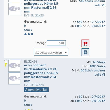
MBM:
540 Stück und nur
polig gerade Höhe 8,5
volle VE
mm Rastermaß 2,54
mm
EVE: BLG2X23
Gesamtbestand:
ab
540
Stück:
0,7220 €*
0
ab
1.080
Stück:
0,6020 €*
Stück
Menge
BLG2X24
VPE:
60 Stück
econ connect
UVE:
1080 Stück
Buchsenleiste 2 x 24
MBM:
60 Stück und nur
polig gerade Höhe 8,5
volle VE
mm Rastermaß 2,54
mm
EVE: BLG2X24
Alternativartikel
Gesamtbestand:
ab
60
Stück:
0,7420 €*
0
ab
1.080
Stück:
0,6190 €*
Stück