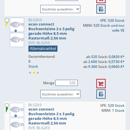
BLG2X3
VPE:
520 Stück
econ connect
MBM:
520 Stück und nur
Buchsenleiste 2 x 3 polig
volle VE
gerade Höhe 8,5 mm
Rastermaß 2,54 mm
EVE: BLG2X3
Alternativartikel
Gesamtbestand:
ab
520
Stück:
0,0830 €*
0
ab
2.600
Stück:
0,0730 €*
Stück
ab
9.360
Stück:
0,0660 €*
Menge
BLG2X3
VPE:
520 Stück
econ connect
MBM:
1 Stück
Buchsenleiste 2 x 3 polig
gerade Höhe 8,5 mm
Rastermaß 2,54 mm
EVE: BLG2X3