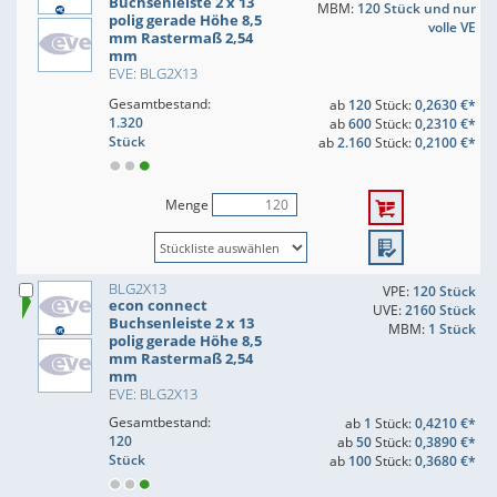
Buchsenleiste 2 x 13
MBM:
120 Stück und nur
polig gerade Höhe 8,5
volle VE
mm Rastermaß 2,54
mm
EVE: BLG2X13
Gesamtbestand:
ab
120
Stück:
0,2630 €*
1.320
ab
600
Stück:
0,2310 €*
Stück
ab
2.160
Stück:
0,2100 €*
Menge
BLG2X13
VPE:
120 Stück
econ connect
UVE:
2160 Stück
Buchsenleiste 2 x 13
MBM:
1 Stück
polig gerade Höhe 8,5
mm Rastermaß 2,54
mm
EVE: BLG2X13
Gesamtbestand:
ab
1
Stück:
0,4210 €*
120
ab
50
Stück:
0,3890 €*
Stück
ab
100
Stück:
0,3680 €*