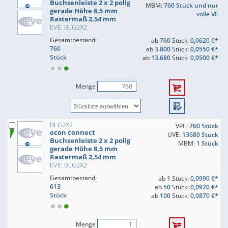
Buchsenleiste 2 x 2 polig
MBM:
760 Stück und nur
gerade Höhe 8,5 mm
volle VE
Rastermaß 2,54 mm
EVE: BLG2X2
Gesamtbestand:
ab
760
Stück:
0,0620 €*
760
ab
3.800
Stück:
0,0550 €*
Stück
ab
13.680
Stück:
0,0500 €*
Menge
BLG2X2
VPE:
760 Stück
econ connect
UVE:
13680 Stück
Buchsenleiste 2 x 2 polig
MBM:
1 Stück
gerade Höhe 8,5 mm
Rastermaß 2,54 mm
EVE: BLG2X2
Gesamtbestand:
ab
1
Stück:
0,0990 €*
613
ab
50
Stück:
0,0920 €*
Stück
ab
100
Stück:
0,0870 €*
Menge