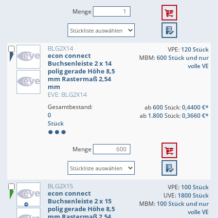
Menge
BLG2X14
VPE:
120 Stück
econ connect
MBM:
600 Stück und nur
Buchsenleiste 2 x 14
volle VE
polig gerade Höhe 8,5
mm Rastermaß 2,54
mm
EVE: BLG2X14
Gesamtbestand:
ab
600
Stück:
0,4400 €*
0
ab
1.800
Stück:
0,3660 €*
Stück
Menge
BLG2X15
VPE:
100 Stück
econ connect
UVE:
1800 Stück
Buchsenleiste 2 x 15
MBM:
100 Stück und nur
polig gerade Höhe 8,5
volle VE
mm Rastermaß 2,54