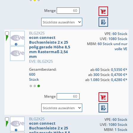
Menge
BLG2X25
VPE:
60 Stück
econ connect
UVE:
1080 Stück
Buchsenleiste 2 x 25
MBM:
60 Stück und nur
polig gerade Höhe 8,5
volle VE
mm Rastermaß 2,54
mm
EVE: BLG2X25
Gesamtbestand:
ab
60
Stück:
0,5350 €*
600
ab
300
Stück:
0,4700 €*
Stück
ab
1.080
Stück:
0,4280 €*
Menge
BLG2X25
VPE:
60 Stück
econ connect
UVE:
1080 Stück
Buchsenleiste 2 x 25
MBM:
1 Stück
polig gerade Höhe 8,5