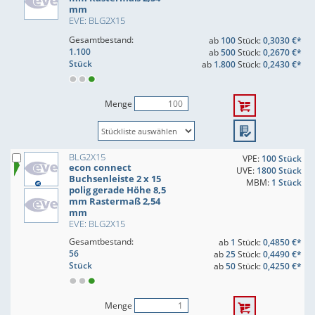
mm
EVE: BLG2X15
Gesamtbestand:
ab
100
Stück:
0,3030 €*
1.100
ab
500
Stück:
0,2670 €*
Stück
ab
1.800
Stück:
0,2430 €*
Menge
BLG2X15
VPE:
100 Stück
econ connect
UVE:
1800 Stück
Buchsenleiste 2 x 15
MBM:
1 Stück
polig gerade Höhe 8,5
mm Rastermaß 2,54
mm
EVE: BLG2X15
Gesamtbestand:
ab
1
Stück:
0,4850 €*
56
ab
25
Stück:
0,4490 €*
Stück
ab
50
Stück:
0,4250 €*
Menge