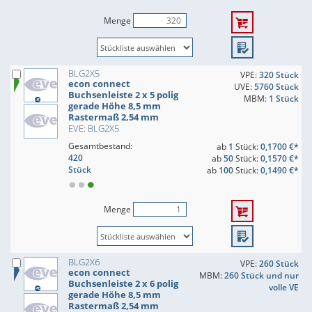
Menge
BLG2X5
VPE:
320 Stück
econ connect
UVE:
5760 Stück
Buchsenleiste 2 x 5 polig
MBM:
1 Stück
gerade Höhe 8,5 mm
Rastermaß 2,54 mm
EVE: BLG2X5
Gesamtbestand:
ab
1
Stück:
0,1700 €*
420
ab
50
Stück:
0,1570 €*
Stück
ab
100
Stück:
0,1490 €*
Menge
BLG2X6
VPE:
260 Stück
econ connect
MBM:
260 Stück und nur
Buchsenleiste 2 x 6 polig
volle VE
gerade Höhe 8,5 mm
Rastermaß 2,54 mm