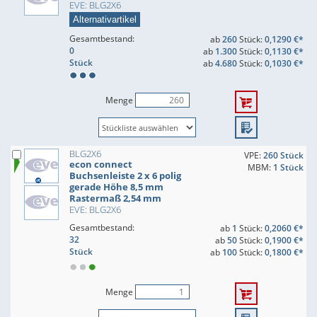
EVE: BLG2X6
Alternativartikel
Gesamtbestand:
ab
260
Stück:
0,1290 €*
0
ab
1.300
Stück:
0,1130 €*
Stück
ab
4.680
Stück:
0,1030 €*
Menge
BLG2X6
VPE:
260 Stück
econ connect
MBM:
1 Stück
Buchsenleiste 2 x 6 polig
gerade Höhe 8,5 mm
Rastermaß 2,54 mm
EVE: BLG2X6
Gesamtbestand:
ab
1
Stück:
0,2060 €*
32
ab
50
Stück:
0,1900 €*
Stück
ab
100
Stück:
0,1800 €*
Menge