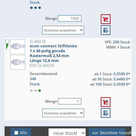
Stück
Menge
SL40G1B
VPE:
200 Stück
econ connect Stiftleiste
MBM:
1 Stück
1 x 40 polig gerade
Rastermaß 2,54 mm
Länge 12,6 mm
EVE: SL40G1B
Gesamtbestand:
ab
1
Stück:
0,5590 €*
348
ab
50
Stück:
0,4480 €*
Stück
ab
100
Stück:
0,3930 €*
Menge
Alle
zur Stückliste hinzufü