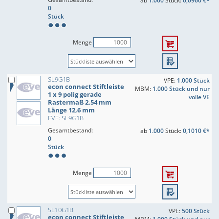
ab
1.000
Stück:
0,0960 €*
0
Stück
Menge
SL9G1B
VPE:
1.000 Stück
econ connect Stiftleiste
MBM:
1.000 Stück und nur
1 x 9 polig gerade
volle VE
Rastermaß 2,54 mm
Länge 12,6 mm
EVE: SL9G1B
Gesamtbestand:
ab
1.000
Stück:
0,1010 €*
0
Stück
Menge
SL10G1B
VPE:
500 Stück
econ connect Stiftleiste