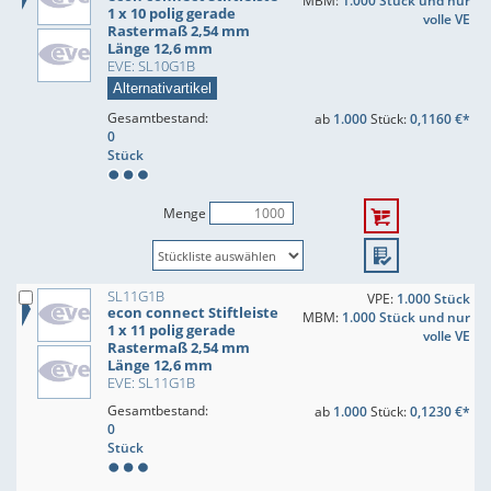
MBM:
1.000 Stück und nur
1 x 10 polig gerade
volle VE
Rastermaß 2,54 mm
Länge 12,6 mm
EVE: SL10G1B
Alternativartikel
Gesamtbestand:
ab
1.000
Stück:
0,1160 €*
0
Stück
Menge
SL11G1B
VPE:
1.000 Stück
econ connect Stiftleiste
MBM:
1.000 Stück und nur
1 x 11 polig gerade
volle VE
Rastermaß 2,54 mm
Länge 12,6 mm
EVE: SL11G1B
Gesamtbestand:
ab
1.000
Stück:
0,1230 €*
0
Stück