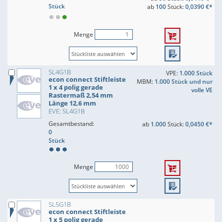
Stück
ab
100
Stück:
0,0390 €*
Menge
SL4G1B
VPE:
1.000 Stück
econ connect Stiftleiste
MBM:
1.000 Stück und nur
1 x 4 polig gerade
volle VE
Rastermaß 2,54 mm
Länge 12,6 mm
EVE: SL4G1B
Gesamtbestand:
ab
1.000
Stück:
0,0450 €*
0
Stück
Menge
SL5G1B
econ connect Stiftleiste
1 x 5 polig gerade