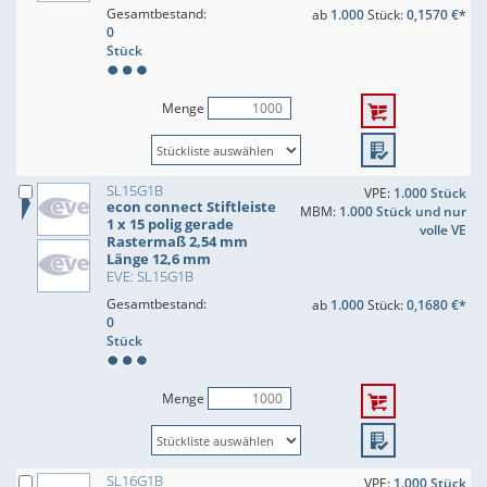
Gesamtbestand:
ab
1.000
Stück:
0,1570 €*
0
Stück
Menge
SL15G1B
VPE:
1.000 Stück
econ connect Stiftleiste
MBM:
1.000 Stück und nur
1 x 15 polig gerade
volle VE
Rastermaß 2,54 mm
Länge 12,6 mm
EVE: SL15G1B
Gesamtbestand:
ab
1.000
Stück:
0,1680 €*
0
Stück
Menge
SL16G1B
VPE:
1.000 Stück