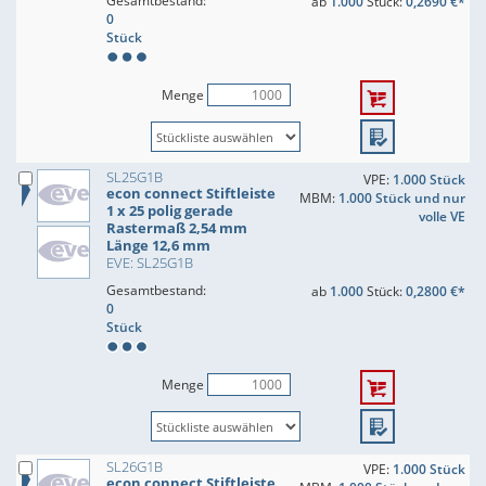
Gesamtbestand:
ab
1.000
Stück:
0,2690 €*
0
Stück
Menge
SL25G1B
VPE:
1.000 Stück
econ connect Stiftleiste
MBM:
1.000 Stück und nur
1 x 25 polig gerade
volle VE
Rastermaß 2,54 mm
Länge 12,6 mm
EVE: SL25G1B
Gesamtbestand:
ab
1.000
Stück:
0,2800 €*
0
Stück
Menge
SL26G1B
VPE:
1.000 Stück
econ connect Stiftleiste