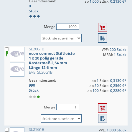
Gesamtbestand:
ab
1.000
Stück:
0,2130 €*
0
Stück
Menge
SL20G1B
VPE:
200 Stück
econ connect Stiftleiste
MBM:
1 Stück
1 x 20 polig gerade
Rastermaß 2,54 mm
Länge 12,6 mm
EVE: SL20G1B
Gesamtbestand:
ab
1
Stück:
0,3130 €*
990
ab
50
Stück:
0,2560 €*
Stück
ab
100
Stück:
0,2280 €*
Menge
SL21G1B
VPE:
1.000 Stück