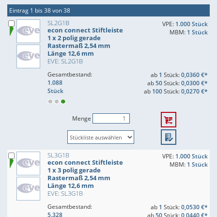
Eintrag 1 bis 38 von 38
SL2G1B
VPE:
1.000 Stück
econ connect Stiftleiste
MBM:
1 Stück
1 x 2 polig gerade
Rastermaß 2,54 mm
Länge 12,6 mm
EVE: SL2G1B
Gesamtbestand:
ab
1
Stück:
0,0360 €*
1.088
ab
50
Stück:
0,0300 €*
Stück
ab
100
Stück:
0,0270 €*
Menge
SL3G1B
VPE:
1.000 Stück
econ connect Stiftleiste
MBM:
1 Stück
1 x 3 polig gerade
Rastermaß 2,54 mm
Länge 12,6 mm
EVE: SL3G1B
Gesamtbestand:
ab
1
Stück:
0,0530 €*
5.328
ab
50
Stück:
0,0440 €*