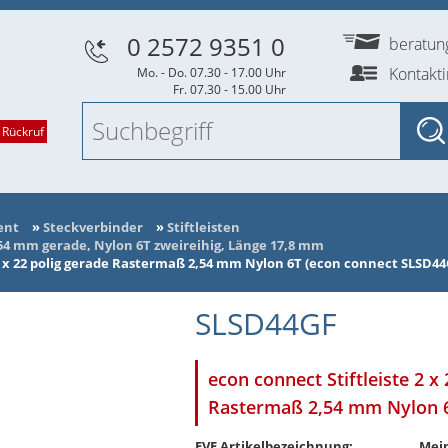
0 2572 9351 0
beratu
Kontakt
Mo. - Do. 07.30 - 17.00 Uhr
Fr. 07.30 - 15.00 Uhr
 Rückruf
ent
»
Steckverbinder
»
Stiftleisten
,54 mm gerade, Nylon 6T zweireihig, Länge 17,8 mm
2 x 22 polig gerade Rastermaß 2,54 mm Nylon 6T (econ connect SLSD44
SLSD44GF
econ connect Stiftleiste 2 x
Rastermaß 2,54 mm Nylon 
EVE Artikelbezeichnung:
Mein