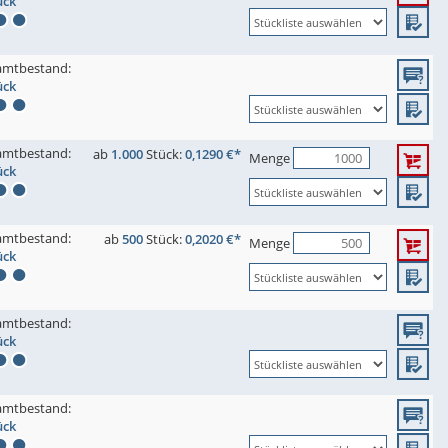
ück
amtbestand:
ück
amtbestand:
ab
1.000
Stück:
0,1290 €*
Menge
ück
amtbestand:
ab
500
Stück:
0,2020 €*
Menge
ück
amtbestand:
ück
amtbestand:
ück