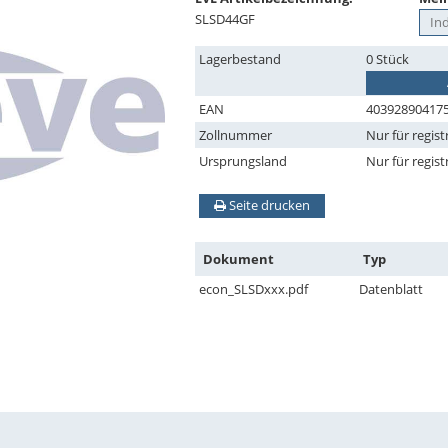
SLSD44GF
Lagerbestand
0 Stück
EAN
40392890417
Zollnummer
Nur für regist
Ursprungsland
Nur für regist
Seite drucken
Dokument
Typ
econ_SLSDxxx.pdf
Datenblatt