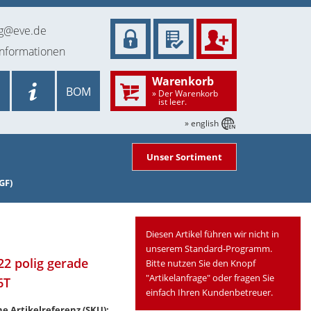
ng@eve.de
informationen
Warenkorb
BOM
» Der Warenkorb
ist leer.
» english
Unser Sortiment
GF)
Diesen Artikel führen wir nicht in
unserem Standard-Programm.
 22 polig gerade
Bitte nutzen Sie den Knopf
"Artikelanfrage" oder fragen Sie
6T
einfach Ihren Kundenbetreuer.
e Artikelreferenz (SKU):