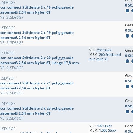
SLSD36GF
0 St
con connect Stiftleiste 2 x 18 polig gerade
Rastermaß 2,54 mm Nylon 6T
EVE: SLSD36GF
Ges
SLSD38GF
0 St
con connect Stiftleiste 2 x 19 polig gerade
Rastermaß 2,54 mm Nylon 6T
EVE: SLSD38GF
Ges
VPE:
200 Stück
SLSD40GF
MBM:
200 Stück und
0 St
con connect Stiftleiste 2 x 20 polig gerade
nur volle VE
Rastermaß 2,54 mm Nylon 6T, Länge 17,8 mm
EVE: SLSD40GF
Ges
SLSD42GF
0 St
con connect Stiftleiste 2 x 21 polig gerade
Rastermaß 2,54 mm Nylon 6T
EVE: SLSD42GF
Ges
SLSD46GF
0 St
con connect Stiftleiste 2 x 23 polig gerade
Rastermaß 2,54 mm Nylon 6T
EVE: SLSD46GF
Ges
VPE:
100 Stück
SLSD48GF
MBM:
1.000 Stück
0 St