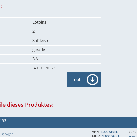
:
Lötpins
2
Stiftleiste
gerade
3 A
-40 °C - 105 °C
mehr
le dieses Produktes:
 193
Ges
VPE:
1.000 Stück
SLSD4GF
MBM:
1.000 Stück