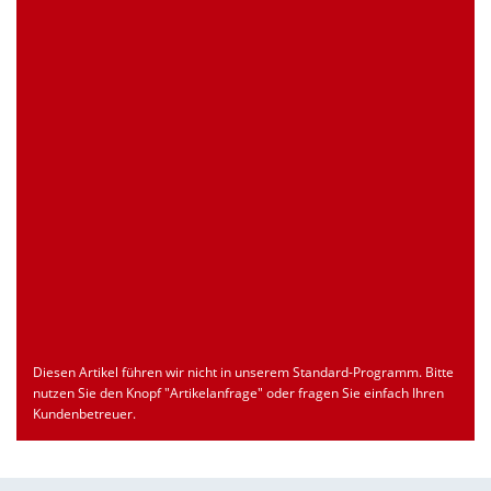
Zollnummer
Nur für registrierte Benutzer
Ursprungsland
Nur für registrierte Benutzer
Seite drucken
Dokument
Typ
Sprache
econ_SLSDxxx.pdf
Datenblatt
ENU
Download
Diesen Artikel führen wir nicht in unserem Standard-Programm. Bitte
nutzen Sie den Knopf "Artikelanfrage" oder fragen Sie einfach Ihren
Kundenbetreuer.