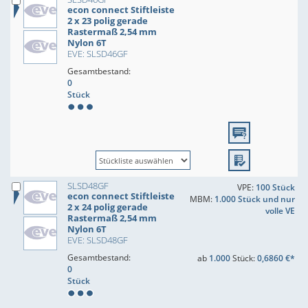
econ connect Stiftleiste
2 x 23 polig gerade
Rastermaß 2,54 mm
Nylon 6T
EVE: SLSD46GF
Gesamtbestand:
0
Stück
SLSD48GF
VPE:
100 Stück
econ connect Stiftleiste
MBM:
1.000 Stück und nur
2 x 24 polig gerade
volle VE
Rastermaß 2,54 mm
Nylon 6T
EVE: SLSD48GF
Gesamtbestand:
ab
1.000
Stück:
0,6860 €*
0
Stück