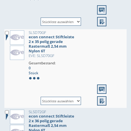
SLSD70GF
econ connect Stiftleiste
2 x 35 polig gerade
Rastermaß 2,54 mm
Nylon 6T
EVE: SLSD70GF
Gesamtbestand:
0
Stück
SLSD72GF
econ connect Stiftleiste
2 x 36 polig gerade
Rastermaß 2,54 mm
Nylon 6T