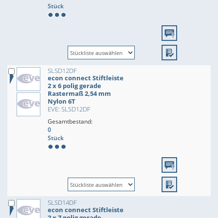
Stück
SLSD12DF
econ connect Stiftleiste
2 x 6 polig gerade
Rastermaß 2,54 mm
Nylon 6T
EVE: SLSD12DF
Gesamtbestand:
0
Stück
SLSD14DF
econ connect Stiftleiste
2 x 7 polig gerade