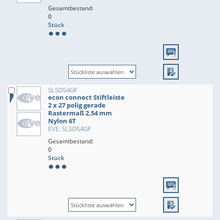
Gesamtbestand:
0
Stück
SLSD54GF
econ connect Stiftleiste
2 x 27 polig gerade
Rastermaß 2,54 mm
Nylon 6T
EVE: SLSD54GF
Gesamtbestand:
0
Stück