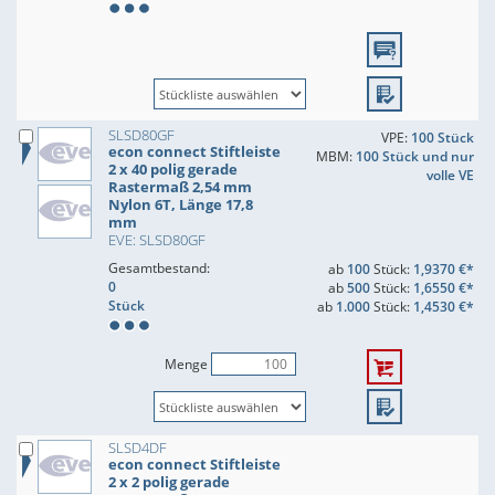
SLSD80GF
VPE:
100 Stück
econ connect Stiftleiste
MBM:
100 Stück und nur
2 x 40 polig gerade
volle VE
Rastermaß 2,54 mm
Nylon 6T, Länge 17,8
mm
EVE: SLSD80GF
Gesamtbestand:
ab
100
Stück:
1,9370 €*
0
ab
500
Stück:
1,6550 €*
Stück
ab
1.000
Stück:
1,4530 €*
Menge
SLSD4DF
econ connect Stiftleiste
2 x 2 polig gerade