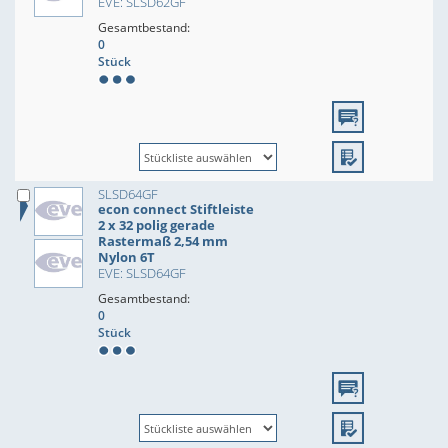
EVE: SLSD62GF
Gesamtbestand:
0
Stück
SLSD64GF
econ connect Stiftleiste
2 x 32 polig gerade
Rastermaß 2,54 mm
Nylon 6T
EVE: SLSD64GF
Gesamtbestand:
0
Stück