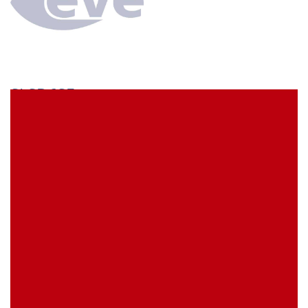
SLSD6SF
econ connect Stiftleiste 2 x 3 polig gerade Rastermaß
2,54 mm Nylon 6T
EVE Artikelbezeichnung:
SLSD6SF
Meine Artikelreferenz (SKU):
Lagerbestand
0 Stück
Artikelanfrage
EAN
4039289043886