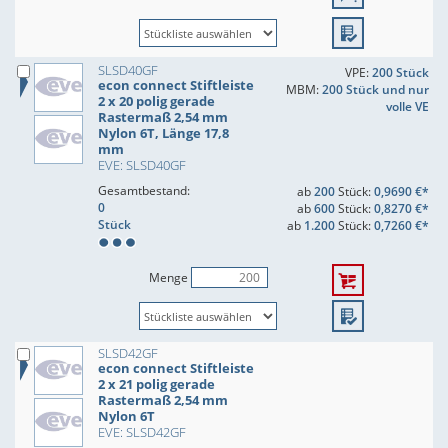
SLSD40GF
VPE:
200 Stück
econ connect Stiftleiste
MBM:
200 Stück und nur
2 x 20 polig gerade
volle VE
Rastermaß 2,54 mm
Nylon 6T, Länge 17,8
mm
EVE: SLSD40GF
Gesamtbestand:
ab
200
Stück:
0,9690 €*
0
ab
600
Stück:
0,8270 €*
Stück
ab
1.200
Stück:
0,7260 €*
Menge
SLSD42GF
econ connect Stiftleiste
2 x 21 polig gerade
Rastermaß 2,54 mm
Nylon 6T
EVE: SLSD42GF