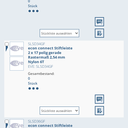
0
Stück
SLSD34GF
econ connect Stiftleiste
2 x 17 polig gerade
Rastermaß 2,54 mm
Nylon 6T
EVE: SLSD34GF
Gesamtbestand:
0
Stück
SLSD36GF
econ connect Stiftleiste