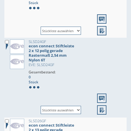
Stück
SLSD24GF
econ connect Stiftleiste
2 x 12 polig gerade
Rastermaß 2,54 mm
Nylon 6T
EVE: SLSD24GF
Gesamtbestand:
0
Stück
SLSD26GF
econ connect Stiftleiste
2 x 13 polig gerade