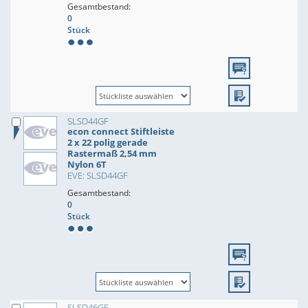
Gesamtbestand:
0
Stück
SLSD44GF
econ connect Stiftleiste
2 x 22 polig gerade
Rastermaß 2,54 mm
Nylon 6T
EVE: SLSD44GF
Gesamtbestand:
0
Stück
SLSD46GF