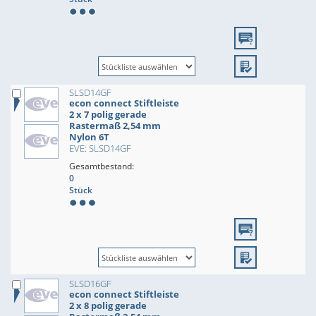
SLSD14GF
econ connect Stiftleiste
2 x 7 polig gerade
Rastermaß 2,54 mm
Nylon 6T
EVE: SLSD14GF
Gesamtbestand:
0
Stück
SLSD16GF
econ connect Stiftleiste
2 x 8 polig gerade