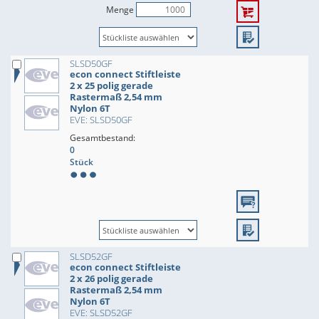
Menge
SLSD50GF
econ connect Stiftleiste
2 x 25 polig gerade
Rastermaß 2,54 mm
Nylon 6T
EVE: SLSD50GF
Gesamtbestand:
0
Stück
SLSD52GF
econ connect Stiftleiste
2 x 26 polig gerade
Rastermaß 2,54 mm
Nylon 6T
EVE: SLSD52GF