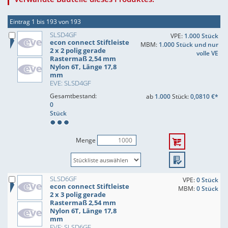
Eintrag 1 bis 193 von 193
SLSD4GF
VPE:
1.000 Stück
econ connect Stiftleiste
MBM:
1.000 Stück und nur
2 x 2 polig gerade
volle VE
Rastermaß 2,54 mm
Nylon 6T, Länge 17,8
mm
EVE: SLSD4GF
Gesamtbestand:
ab
1.000
Stück:
0,0810 €*
0
Stück
Menge
SLSD6GF
VPE:
0 Stück
econ connect Stiftleiste
MBM:
0 Stück
2 x 3 polig gerade
Rastermaß 2,54 mm
Nylon 6T, Länge 17,8
mm
EVE: SLSD6GF