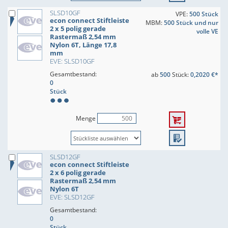
SLSD10GF
VPE:
500 Stück
econ connect Stiftleiste
MBM:
500 Stück und nur
2 x 5 polig gerade
volle VE
Rastermaß 2,54 mm
Nylon 6T, Länge 17,8
mm
EVE: SLSD10GF
Gesamtbestand:
ab
500
Stück:
0,2020 €*
0
Stück
Menge
SLSD12GF
econ connect Stiftleiste
2 x 6 polig gerade
Rastermaß 2,54 mm
Nylon 6T
EVE: SLSD12GF
Gesamtbestand:
0
Stück