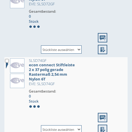
EVE: SLSD72GF
Gesamtbestand:
0
Stück
SLSD74GF
econ connect Stiftleiste
2 x 37 polig gerade
Rastermaß 2,54 mm
Nylon 6T
EVE: SLSD74GF
Gesamtbestand:
0
Stück