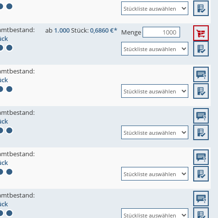
amtbestand:
ab
1.000
Stück:
0,6860 €*
Menge
ück
amtbestand:
ück
amtbestand:
ück
amtbestand:
ück
amtbestand:
ück