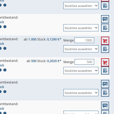
ück
amtbestand:
ück
amtbestand:
ab
1.000
Stück:
0,1290 €*
Menge
ück
amtbestand:
ab
500
Stück:
0,2020 €*
Menge
ück
amtbestand:
ück
amtbestand:
ück