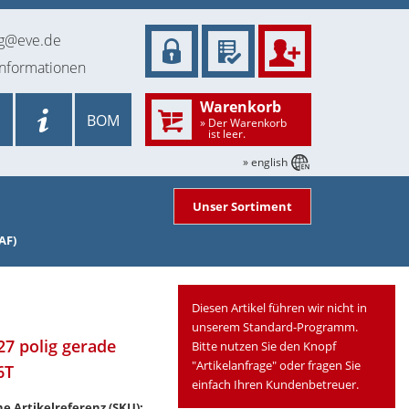
ng@eve.de
informationen
Warenkorb
BOM
» Der Warenkorb
ist leer.
» english
Unser Sortiment
AF)
Diesen Artikel führen wir nicht in
unserem Standard-Programm.
 27 polig gerade
Bitte nutzen Sie den Knopf
"Artikelanfrage" oder fragen Sie
6T
einfach Ihren Kundenbetreuer.
e Artikelreferenz (SKU):