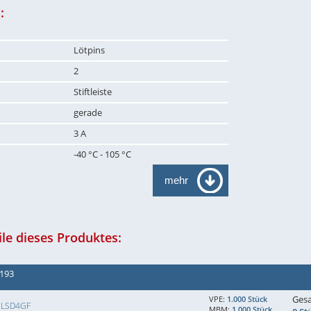
:
Lötpins
2
Stiftleiste
gerade
3 A
-40 °C - 105 °C
mehr
le dieses Produktes:
 193
Ges
VPE:
1.000 Stück
SLSD4GF
MBM:
1.000 Stück