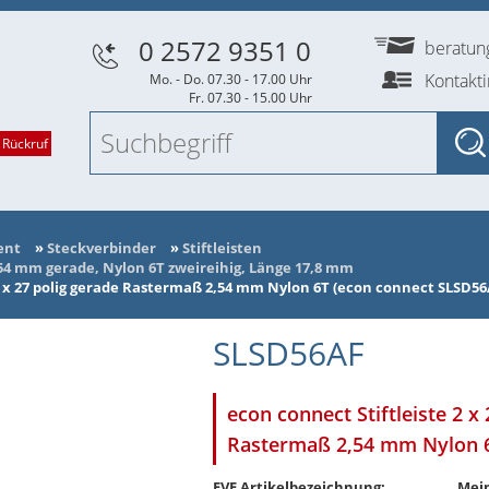
0 2572 9351 0
beratu
Kontakt
Mo. - Do. 07.30 - 17.00 Uhr
Fr. 07.30 - 15.00 Uhr
 Rückruf
ent
»
Steckverbinder
»
Stiftleisten
,54 mm gerade, Nylon 6T zweireihig, Länge 17,8 mm
2 x 27 polig gerade Rastermaß 2,54 mm Nylon 6T (econ connect SLSD56
SLSD56AF
econ connect Stiftleiste 2 x
Rastermaß 2,54 mm Nylon 
EVE Artikelbezeichnung:
Mein