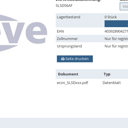
SLSD56AF
Lagerbestand
0 Stück
EAN
40392890427
Zollnummer
Nur für regist
Ursprungsland
Nur für regist
Seite drucken
Dokument
Typ
econ_SLSDxxx.pdf
Datenblatt