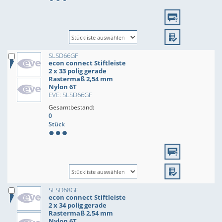
SLSD66GF
econ connect Stiftleiste
2 x 33 polig gerade
Rastermaß 2,54 mm
Nylon 6T
EVE: SLSD66GF
Gesamtbestand:
0
Stück
SLSD68GF
econ connect Stiftleiste
2 x 34 polig gerade
Rastermaß 2,54 mm
Nylon 6T