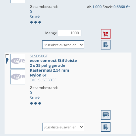
Gesamtbestand:
ab
1.000
Stück:
0,6860 €*
0
Stück
Menge
SLSD50GF
econ connect Stiftleiste
2 x 25 polig gerade
Rastermaß 2,54 mm
Nylon 6T
EVE: SLSD50GF
Gesamtbestand:
0
Stück