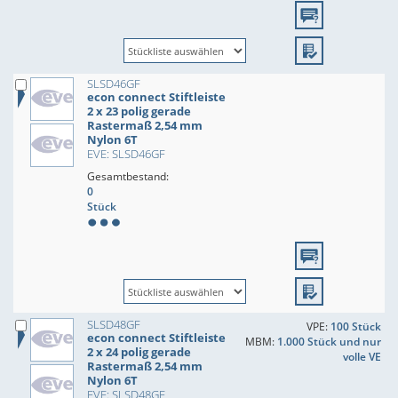
SLSD46GF
econ connect Stiftleiste
2 x 23 polig gerade
Rastermaß 2,54 mm
Nylon 6T
EVE: SLSD46GF
Gesamtbestand:
0
Stück
SLSD48GF
VPE:
100 Stück
econ connect Stiftleiste
MBM:
1.000 Stück und nur
2 x 24 polig gerade
volle VE
Rastermaß 2,54 mm
Nylon 6T
EVE: SLSD48GF