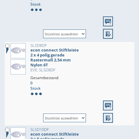
Stück
SLSD8DF
econ connect Stiftleiste
2 x 4 polig gerade
Rastermaß 2,54 mm
Nylon 6T
EVE: SLSD8DF
Gesamtbestand:
0
Stück
SLSD10DF
econ connect Stiftleiste