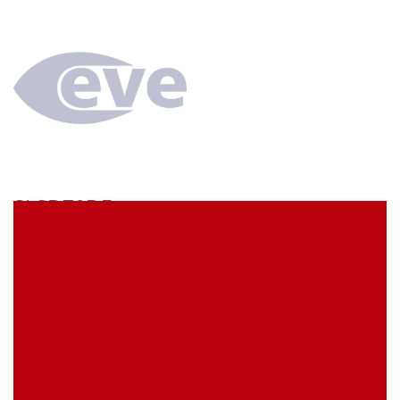
SLSD70DF
econ connect Stiftleiste 2 x 32 polig gerade Rastermaß
2,54 mm Nylon 6T
EVE Artikelbezeichnung:
SLSD70DF
Meine Artikelreferenz (SKU):
Lagerbestand