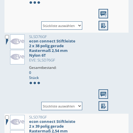
SLSD76GF
econ connect Stiftleiste
2 x 38 polig gerade
Rastermaß 2,54 mm
Nylon 6T
EVE: SLSD76GF
Gesamtbestand:
0
Stück
SLSD78GF
econ connect Stiftleiste
2 x 39 polig gerade
Rastermaß 2,54 mm