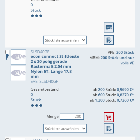
0
Stück
SLSD40GF
VPE:
200 Stück
econ connect Stiftleiste
MBM:
200 Stück und nur
2 x 20 polig gerade
volle VE
Rastermaß 2,54 mm
Nylon 6T, Länge 17,8
mm
EVE: SLSD40GF
Gesamtbestand:
ab
200
Stück:
0,9690 €*
0
ab
600
Stück:
0,8270 €*
Stück
ab
1.200
Stück:
0,7260 €*
Menge