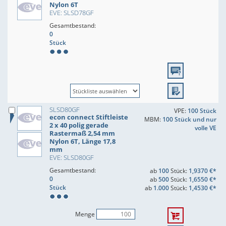
Nylon 6T
EVE: SLSD78GF
Gesamtbestand:
0
Stück
SLSD80GF
VPE:
100 Stück
econ connect Stiftleiste
MBM:
100 Stück und nur
2 x 40 polig gerade
volle VE
Rastermaß 2,54 mm
Nylon 6T, Länge 17,8
mm
EVE: SLSD80GF
Gesamtbestand:
ab
100
Stück:
1,9370 €*
0
ab
500
Stück:
1,6550 €*
Stück
ab
1.000
Stück:
1,4530 €*
Menge