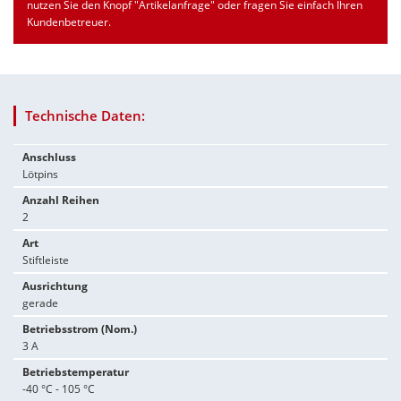
nutzen Sie den Knopf "Artikelanfrage" oder fragen Sie einfach Ihren
Kundenbetreuer.
Technische Daten:
Anschluss
Lötpins
Anzahl Reihen
2
Art
Stiftleiste
Ausrichtung
gerade
Betriebsstrom (Nom.)
3 A
Betriebstemperatur
-40 °C - 105 °C