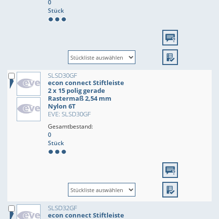
0
Stück
SLSD30GF
econ connect Stiftleiste
2 x 15 polig gerade
Rastermaß 2,54 mm
Nylon 6T
EVE: SLSD30GF
Gesamtbestand:
0
Stück
SLSD32GF
econ connect Stiftleiste