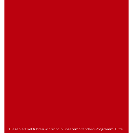
0 Stück
Artikelanfrage
EAN
4039289043978
Zollnummer
Nur für registrierte Benutzer
Ursprungsland
Nur für registrierte Benutzer
Seite drucken
Dokument
Typ
Sprache
econ_SLSDxxx.pdf
Datenblatt
ENU
Download
Diesen Artikel führen wir nicht in unserem Standard-Programm. Bitte