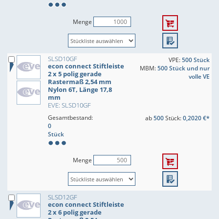
Menge
SLSD10GF
VPE:
500 Stück
econ connect Stiftleiste
MBM:
500 Stück und nur
2 x 5 polig gerade
volle VE
Rastermaß 2,54 mm
Nylon 6T, Länge 17,8
mm
EVE: SLSD10GF
Gesamtbestand:
ab
500
Stück:
0,2020 €*
0
Stück
Menge
SLSD12GF
econ connect Stiftleiste
2 x 6 polig gerade