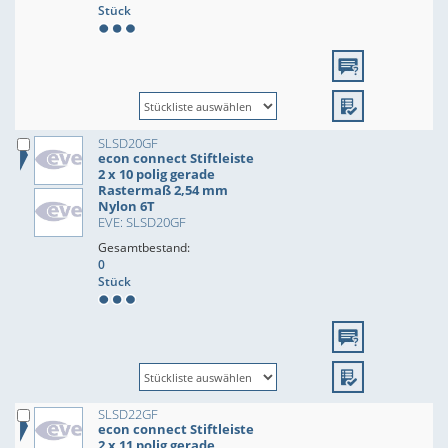
Stück
SLSD20GF
econ connect Stiftleiste
2 x 10 polig gerade
Rastermaß 2,54 mm
Nylon 6T
EVE: SLSD20GF
Gesamtbestand:
0
Stück
SLSD22GF
econ connect Stiftleiste
2 x 11 polig gerade