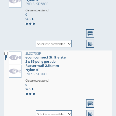
EVE: SLSD68GF
Gesamtbestand:
0
Stück
SLSD70GF
econ connect Stiftleiste
2 x 35 polig gerade
Rastermaß 2,54 mm
Nylon 6T
EVE: SLSD70GF
Gesamtbestand:
0
Stück