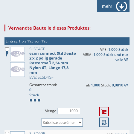
mehr
Verwandte Bauteile dieses Produktes:
Eintrag 1 bis 193 von 193
SLSD4GF
VPE:
1.000 Stück
econ connect Stiftleiste
MBM:
1.000 Stück und nur
2 x 2 polig gerade
volle VE
Rastermaß 2,54 mm
Nylon 6T, Länge 17,8
mm
EVE: SLSD4GF
Gesamtbestand:
ab
1.000
Stück:
0,0810 €*
0
Stück
Menge
SLSD6GF