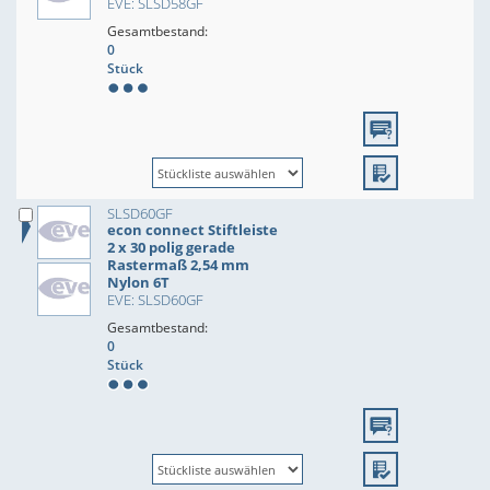
EVE: SLSD58GF
Gesamtbestand:
0
Stück
SLSD60GF
econ connect Stiftleiste
2 x 30 polig gerade
Rastermaß 2,54 mm
Nylon 6T
EVE: SLSD60GF
Gesamtbestand:
0
Stück